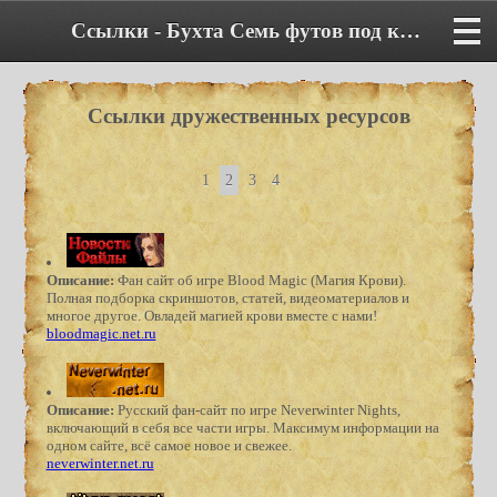
Ссылки - Бухта Семь футов под килем
Ссылки дружественных ресурсов
1
2
3
4
Описание:
Фан сайт об игре Blood Magic (Магия Крови).
Полная подборка скриншотов, статей, видеоматериалов и
многое другое. Овладей магией крови вместе с нами!
bloodmagic.net.ru
Описание:
Русский фан-сайт по игре Neverwinter Nights,
включающий в себя все части игры. Максимум информации на
одном сайте, всё самое новое и свежее.
neverwinter.net.ru