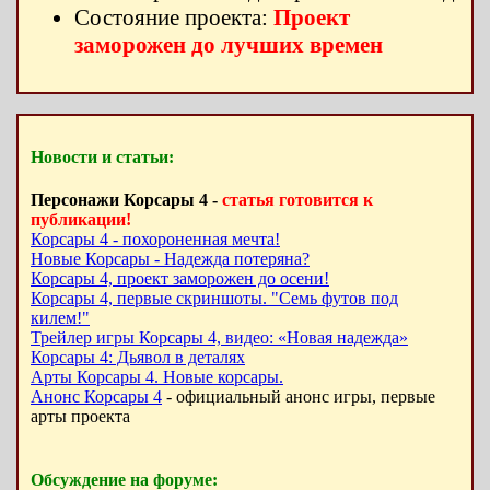
Состояние проекта:
Проект
заморожен до лучших времен
Новости и статьи:
Персонажи Корсары 4 -
статья готовится к
публикации!
Корсары 4 - похороненная мечта!
Новые Корсары - Надежда потеряна?
Корсары 4, проект заморожен до осени!
Корсары 4, первые скриншоты. "Семь футов под
килем!"
Трейлер игры Корсары 4, видео: «Новая надежда»
Корсары 4: Дьявол в деталях
Арты Корсары 4. Новые корсары.
Анонс Корсары 4
- официальный анонс игры, первые
арты проекта
Обсуждение на форуме: