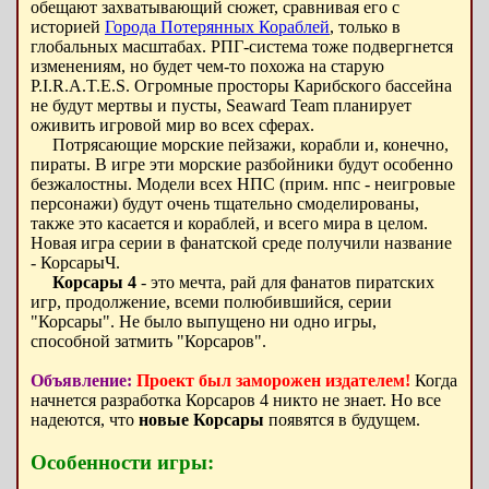
обещают захватывающий сюжет, сравнивая его с
историей
Города Потерянных Кораблей
, только в
глобальных масштабах. РПГ-система тоже подвергнется
изменениям, но будет чем-то похожа на старую
P.I.R.A.T.E.S. Огромные просторы Карибского бассейна
не будут мертвы и пусты, Seaward Team планирует
оживить игровой мир во всех сферах.
Потрясающие морские пейзажи, корабли и, конечно,
пираты. В игре эти морские разбойники будут особенно
безжалостны. Модели всех НПС (прим. нпс - неигровые
персонажи) будут очень тщательно смоделированы,
также это касается и кораблей, и всего мира в целом.
Новая игра серии в фанатской среде получили название
- КорсарыЧ.
Корсары 4
- это мечта, рай для фанатов пиратских
игр, продолжение, всеми полюбившийся, серии
"Корсары". Не было выпущено ни одно игры,
способной затмить "Корсаров".
Объявление:
Проект был заморожен издателем!
Когда
начнется разработка Корсаров 4 никто не знает. Но все
надеются, что
новые Корсары
появятся в будущем.
Особенности игры: