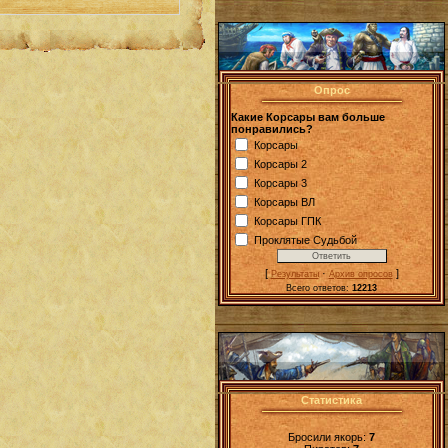
Опрос
Какие Корсары вам больше
понравились?
Корсары
Корсары 2
Корсары 3
Корсары ВЛ
Корсары ГПК
Проклятые Судьбой
[
·
]
Результаты
Архив опросов
Всего ответов:
12213
Статистика
Бросили якорь:
7