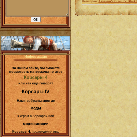
Категория:
Assassin’s Creed IV: Black 
Информация
На нашем сайте, вы сможете
посмотреть материалы по игре
Корсары 4
или как еще говорят
Корсары IV
Нами собраны многие
моды
к играм о Корсарах или
модификации
Корсары 4
, прохождения игр.