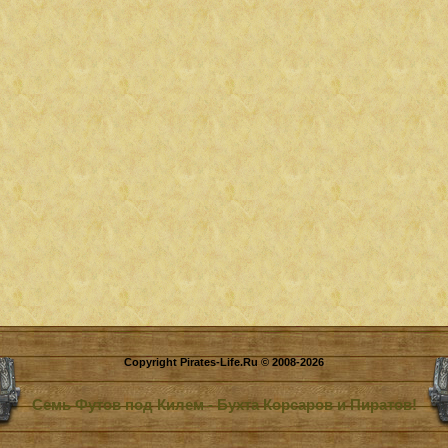
Copyright Pirates-Life.Ru © 2008-2026
Семь Футов под Килем - Бухта Корсаров и Пиратов!