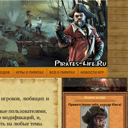
МОДОВ
ИГРЫ О ПИРАТАХ
ВСЕ О ПИРАТАХ
НОВОСТИ ИГР
ь игроков, любящих и
Форма входа
Приветствуем тебя, корсар Юнга!
ные пользователями,
ю модификаций, и,
ить на любые темы.