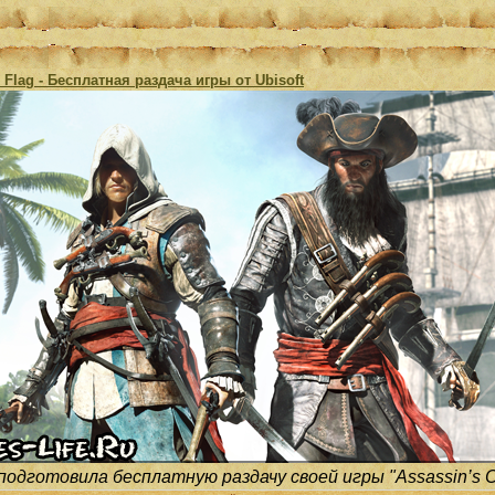
k Flag - Бесплатная раздача игры от Ubisoft
 подготовила бесплатную раздачу своей игры "Assassin’s Cre