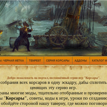
: ЧЕРНАЯ МЕТКА
TEMPEST
СЕРИЯ КОРСАРЫ
АДДОНЫ
КАТАЛОГ 
Добро пожаловать на портал, посвящённый серии игр "Корсары".
 собрания всех корсаров в одну эскадру, дабы сплотит
ценящих эту серию игр.
раны многие моды, тщательно отобранные и проверен
ы "
Корсары"
, советы, коды к игре, уроки по создани
е обойдёте стороной нашу таверну, где можно поговор