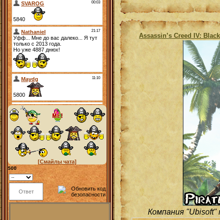
Assassin’s Creed IV: Blac
[Смайлы чата]
500
Компания "Ubisoft"