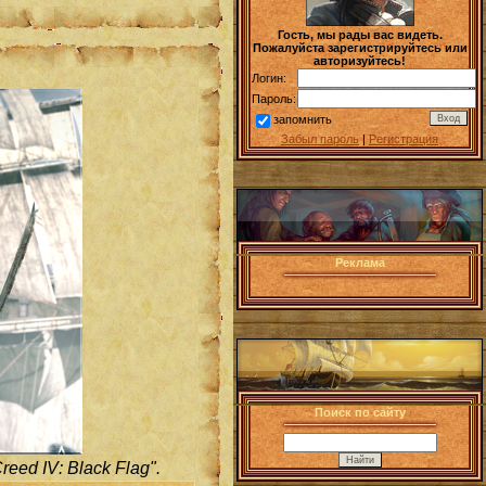
Гость, мы рады вас видеть.
Пожалуйста зарегистрируйтесь или
авторизуйтесь!
Логин:
Пароль:
запомнить
Забыл пароль
|
Регистрация
Реклама
Поиск по сайту
ed IV: Black Flag".