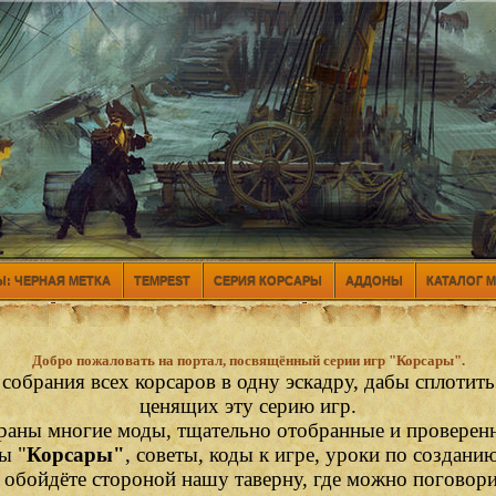
: ЧЕРНАЯ МЕТКА
TEMPEST
СЕРИЯ КОРСАРЫ
АДДОНЫ
КАТАЛОГ 
Добро пожаловать на портал, посвящённый серии игр "Корсары".
 собрания всех корсаров в одну эскадру, дабы сплотит
ценящих эту серию игр.
раны многие моды, тщательно отобранные и проверен
ы "
Корсары"
, советы, коды к игре, уроки по создани
е обойдёте стороной нашу таверну, где можно поговор