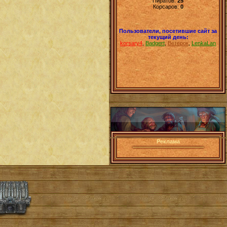
Пиратов:
25
Корсаров:
0
Пользователи, посетившие сайт за
текущий день:
korsary4
,
Badgert
,
Ветерок
,
LenkaLan
Реклама