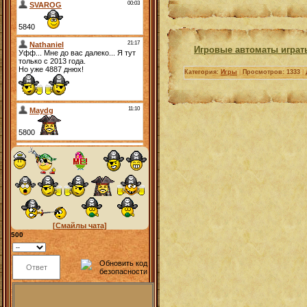
Игровые автоматы играт
Категория:
Игры
|
Просмотров: 1333
|
[Смайлы чата]
500