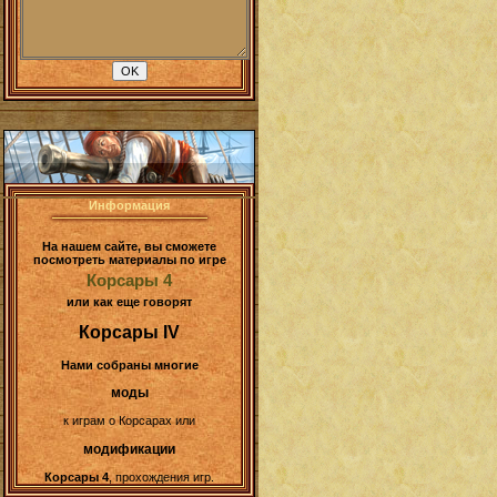
Информация
На нашем сайте, вы сможете
посмотреть материалы по игре
Корсары 4
или как еще говорят
Корсары IV
Нами собраны многие
моды
к играм о Корсарах или
модификации
Корсары 4
, прохождения игр.