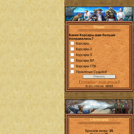
Опрос
Какие Корсары вам больше
понравились?
Корсары
Корсары 2
Корсары 3
Корсары ВЛ
Корсары ГПК
Проклятые Судьбой
[
·
]
Результаты
Архив опросов
Всего ответов:
12213
Статистика
Бросили якорь:
25