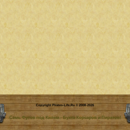
Copyright Pirates-Life.Ru © 2008-2026
Семь Футов под Килем - Бухта Корсаров и Пиратов!