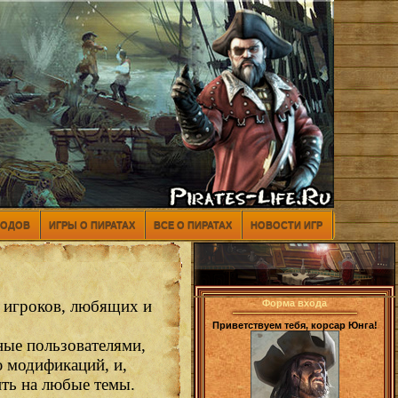
МОДОВ
ИГРЫ О ПИРАТАХ
ВСЕ О ПИРАТАХ
НОВОСТИ ИГР
ь игроков, любящих и
Форма входа
Приветствуем тебя, корсар Юнга!
ные пользователями,
ю модификаций, и,
ить на любые темы.