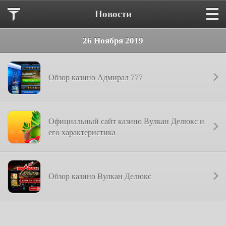
Новости
26 Ноября 2019
Обзор казино Адмирал 777
Официальный сайт казино Вулкан Делюкс и
его характеристика
Обзор казино Вулкан Делюкс