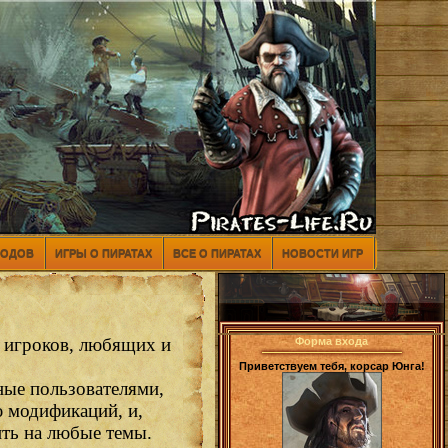
МОДОВ
ИГРЫ О ПИРАТАХ
ВСЕ О ПИРАТАХ
НОВОСТИ ИГР
ь игроков, любящих и
Форма входа
Приветствуем тебя, корсар Юнга!
ные пользователями,
ю модификаций, и,
ить на любые темы.