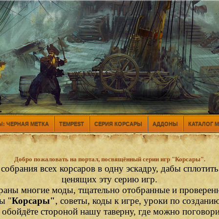
: ЧЕРНАЯ МЕТКА
TEMPEST
СЕРИЯ КОРСАРЫ
АДДОНЫ
КАТАЛОГ 
Добро пожаловать на портал, посвящённый серии игр "Корсары".
 собрания всех корсаров в одну эскадру, дабы сплотит
ценящих эту серию игр.
раны многие моды, тщательно отобранные и проверен
ы "
Корсары"
, советы, коды к игре, уроки по создани
е обойдёте стороной нашу таверну, где можно поговор