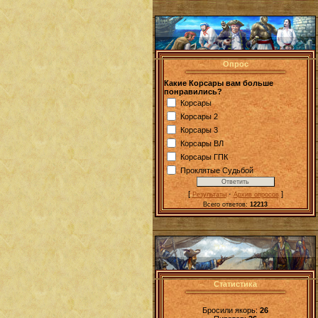
Опрос
Какие Корсары вам больше
понравились?
Корсары
Корсары 2
Корсары 3
Корсары ВЛ
Корсары ГПК
Проклятые Судьбой
[
·
]
Результаты
Архив опросов
Всего ответов:
12213
Статистика
Бросили якорь:
26