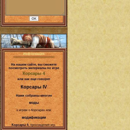
Информация
На нашем сайте, вы сможете
посмотреть материалы по игре
Корсары 4
или как еще говорят
Корсары IV
Нами собраны многие
моды
к играм о Корсарах или
модификации
Корсары 4
, прохождения игр.