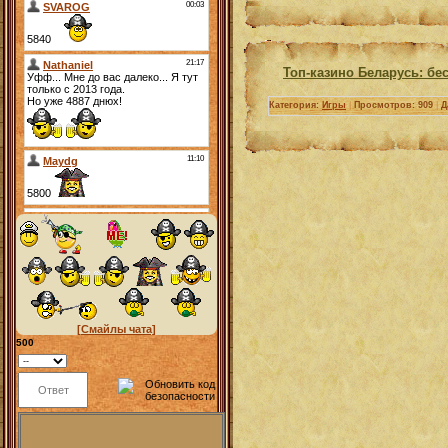
Топ-казино Беларусь: б
Категория:
Игры
|
Просмотров: 909
|
Д
[Смайлы чата]
500