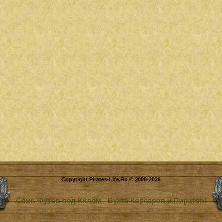
Copyright Pirates-Life.Ru © 2008-2026
Семь Футов под Килем - Бухта Корсаров и Пиратов!