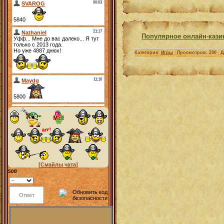
Популярное онлайн-кази
Категория:
Игры
|
Просмотров: 290
|
Д
[Смайлы чата]
500