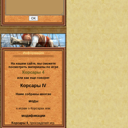
Информация
На нашем сайте, вы сможете
посмотреть материалы по игре
Корсары 4
или как еще говорят
Корсары IV
Нами собраны многие
моды
к играм о Корсарах или
модификации
Корсары 4
, прохождения игр.