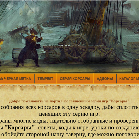
: ЧЕРНАЯ МЕТКА
TEMPEST
СЕРИЯ КОРСАРЫ
АДДОНЫ
КАТАЛОГ 
Добро пожаловать на портал, посвящённый серии игр "Корсары".
 собрания всех корсаров в одну эскадру, дабы сплотит
ценящих эту серию игр.
раны многие моды, тщательно отобранные и проверен
ы "
Корсары"
, советы, коды к игре, уроки по создани
е обойдёте стороной нашу таверну, где можно поговор