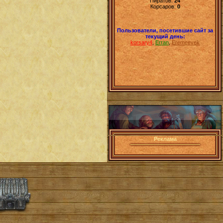
Пиратов:
24
Корсаров:
0
Пользователи, посетившие сайт за
текущий день:
korsary4
,
Erran
,
Eremeevek
Реклама