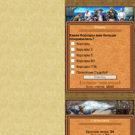
Опрос
Какие Корсары вам больше
понравились?
Корсары
Корсары 2
Корсары 3
Корсары ВЛ
Корсары ГПК
Проклятые Судьбой
[
·
]
Результаты
Архив опросов
Всего ответов:
12213
Статистика
Бросили якорь:
24