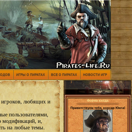
МОДОВ
ИГРЫ О ПИРАТАХ
ВСЕ О ПИРАТАХ
НОВОСТИ ИГР
ь игроков, любящих и
Форма входа
Приветствуем тебя, корсар Юнга!
ные пользователями,
ю модификаций, и,
ить на любые темы.