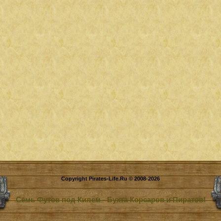
Copyright Pirates-Life.Ru © 2008-2026
Семь Футов под Килем - Бухта Корсаров и Пиратов!