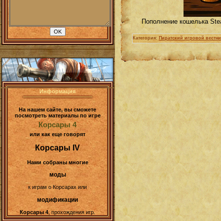
Пополнение кошелька Stea
Категория:
Пиратский игровой вестни
Информация
На нашем сайте, вы сможете
посмотреть материалы по игре
Корсары 4
или как еще говорят
Корсары IV
Нами собраны многие
моды
к играм о Корсарах или
модификации
Корсары 4
, прохождения игр.