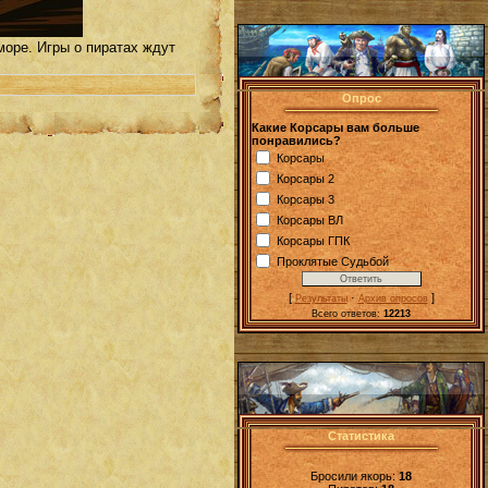
море. Игры о пиратах ждут
Опрос
Какие Корсары вам больше
понравились?
Корсары
Корсары 2
Корсары 3
Корсары ВЛ
Корсары ГПК
Проклятые Судьбой
[
·
]
Результаты
Архив опросов
Всего ответов:
12213
Статистика
Бросили якорь:
18