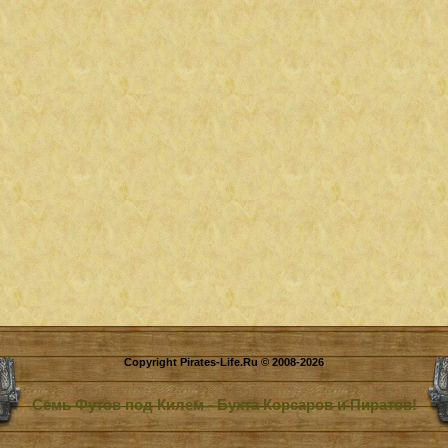
Copyright Pirates-Life.Ru © 2008-2026
Семь Футов под Килем - Бухта Корсаров и Пиратов!