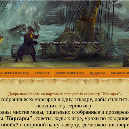
: ЧЕРНАЯ МЕТКА
TEMPEST
СЕРИЯ КОРСАРЫ
АДДОНЫ
КАТАЛОГ 
Добро пожаловать на портал, посвящённый серии игр "Корсары".
 собрания всех корсаров в одну эскадру, дабы сплотит
ценящих эту серию игр.
раны многие моды, тщательно отобранные и проверен
ы "
Корсары"
, советы, коды к игре, уроки по создани
е обойдёте стороной нашу таверну, где можно поговор