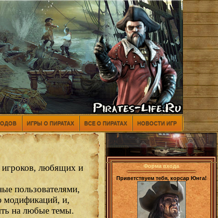
МОДОВ
ИГРЫ О ПИРАТАХ
ВСЕ О ПИРАТАХ
НОВОСТИ ИГР
ь игроков, любящих и
Форма входа
Приветствуем тебя, корсар Юнга!
ные пользователями,
ю модификаций, и,
ить на любые темы.