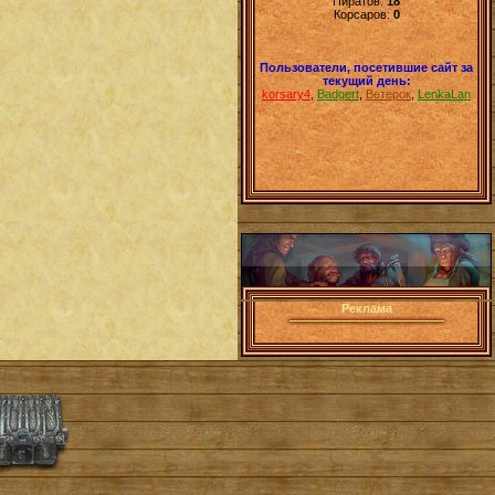
Пиратов:
18
Корсаров:
0
Пользователи, посетившие сайт за
текущий день:
korsary4
,
Badgert
,
Ветерок
,
LenkaLan
Реклама