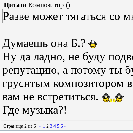
Цитата
Композитор
(
)
Разве может тягаться со м
Думаешь она Б.?
Ну да ладно, не буду под
репутацию, а потому ты б
груснтым композитором в 
вам не встретиться.
Где музыка?!
Страница
2
из
6
«
1
2
3
4
5
6
»