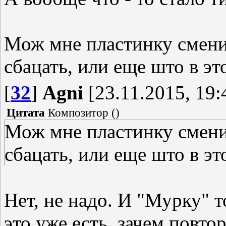
Мож мне пластинку смен
сбацать, или еще што в э
[
32
]
Agni
[23.11.2015, 19:
Цитата
Композитор
(
)
Мож мне пластинку смен
сбацать, или еще што в эт
Нет, не надо. И "Мурку" т
это уже есть, зачем повто