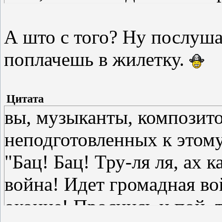
А што с того? Ну послуш
поплачешь в жилетку.
Цитата
вы, музыканты, композито
неподготовленных к этом
"Бац! Бац! Тру-ля ля, ах к
война! Идет громадная во
оконце! Проснись и пой, т