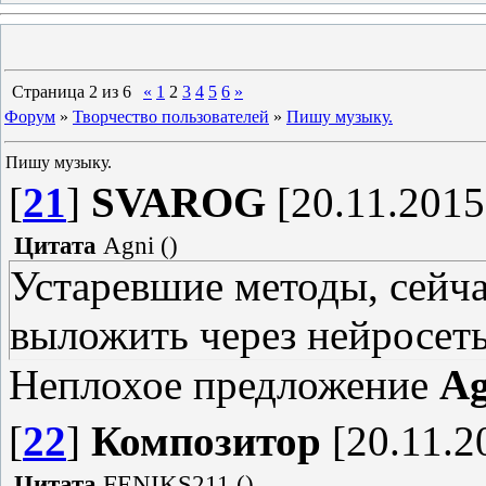
Страница
2
из
6
«
1
2
3
4
5
6
»
Форум
»
Творчество пользователей
»
Пишу музыку.
Пишу музыку.
[
21
]
SVAROG
[20.11.2015
Цитата
Agni
(
)
Устаревшие методы, сейча
выложить через нейросеть
Неплохое предложение
Ag
[
22
]
Композитор
[20.11.2
Цитата
FENIKS211
(
)