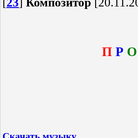
[
23
]
Композитор
[20.11.2
П
Р
О
Скачать музыку