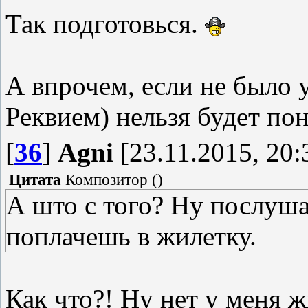
jokingly
Так подготовься.
А впрочем, если не было у
Реквием) нельзя будет по
[
36
]
Agni
[23.11.2015, 20:
Цитата
Композитор
(
)
А што с того? Ну послуш
поплачешь в жилетку.
Как что?! Ну нет у меня ж