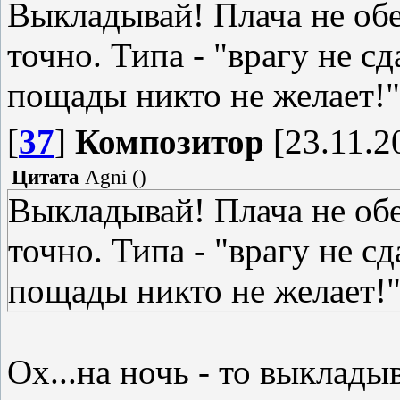
Выкладывай! Плача не об
точно. Типа - "врагу не с
пощады никто не желает!
[
37
]
Композитор
[23.11.2
Цитата
Agni
(
)
Выкладывай! Плача не об
точно. Типа - "врагу не с
пощады никто не желает!" 
Ох...на ночь - то выклады