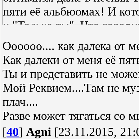
пяти её альбюомах! И кот
и "Только ты". Что говор
гораздо суровее челябинск
Оооооо.... как далека от ме
Как далеки от меня её пять
Ты и представить не можеш
Мой Реквием....Там не муз
плач....
Разве может тягаться со м
[
40
]
Agni
[23.11.2015, 21: