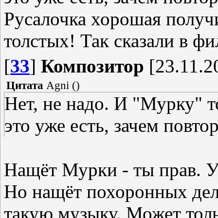
Русалочка хорошая получи
толстых! Так сказали в ф
[
33
]
Композитор
[23.11.2
Цитата
Agni
(
)
Нет, не надо. И "Мурку" т
это уже есть, зачем повто
Нащёт Мурки - ты прав. У
Но нащёт похоронных дел
такую музыку. Может тол