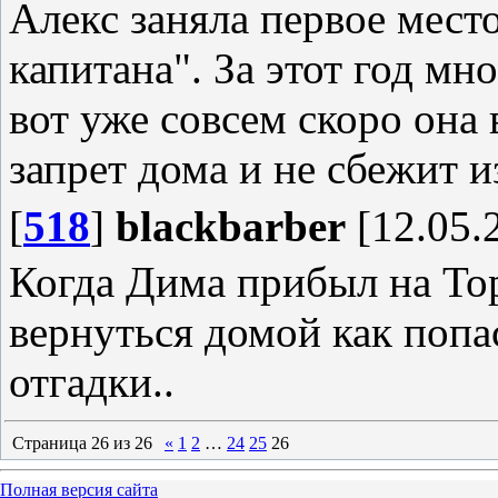
Алекс заняла первое мест
капитана". За этот год мн
вот уже совсем скоро она в
запрет дома и не сбежит и
[
518
]
blackbarber
[12.05.
Когда Дима прибыл на Тор
вернуться домой как попас
отгадки..
Страница
26
из
26
«
1
2
…
24
25
26
Полная версия сайта