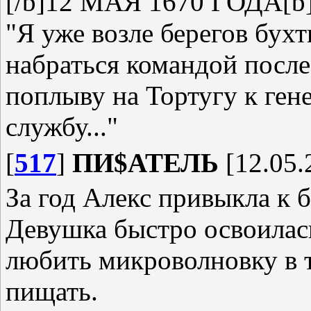
[/b]12 МАЯ 1670 ГОДА[b
"Я уже возле берегов бухт
набраться командой после
поплыву на Тортугу к ген
службу..."
[
517
]
ПИ$АТЕЛЬ
[12.05.
За год Алекс привыкла к 
Девушка быстро освоилась
любить микроволновку в т
пищать.