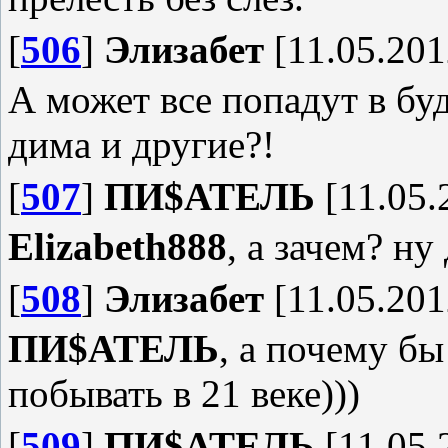
[
506
]
Элизабет
[11.05.201
А может все попадут в бу
дима и другие?!
[
507
]
ПИ$АТЕЛЬ
[11.05.
Elizabeth888
, а зачем? ну
[
508
]
Элизабет
[11.05.201
ПИ$АТЕЛЬ
, а почему бы
побывать в 21 веке)))
[
509
]
ПИ$АТЕЛЬ
[11.05.