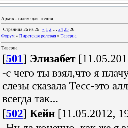
Архив - только для чтения
Страница
26
из
26
«
1
2
…
24
25
26
Форум
»
Пиратская ролевая
»
Таверна
Таверна
[
501
]
Элизабет
[11.05.201
-с чего ты взял,что я плач
слезы сказала Тесс-это ал
всегда так...
[
502
]
Кейн
[11.05.2012, 1
-Ну да конечно, как же я з