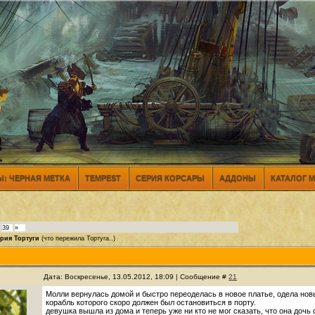
: ЧЕРНАЯ МЕТКА
TEMPEST
СЕРИЯ КОРСАРЫ
АДДОНЫ
КАТАЛОГ 
39
»
рия Тортуги
(что пережила Тортуга..)
Дата: Воскресенье, 13.05.2012, 18:09 | Сообщение #
21
Молли вернулась домой и быстро переоделась в новое платье, одела нов
корабль которого скоро должен был остановиться в порту.
девушка вышла из дома и теперь уже ни кто не мог сказать, что она доч