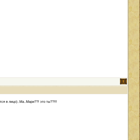
ся в лицо)..Ма..Мари??! это ты??!!!