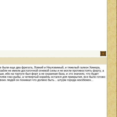
е были еще два фрегата, Ловкий и Неуязвимый, и тяжелый галеон Химера,
абли не имели достаточной огневой силы и не могли противостоять форту, а
и, ибо на тортуге был форт а не охранная база, и это значило, что будет
пляж глаз рыбы, а четвертый корабль остался для прикрытия, все было готово
своих людей он понимал что должно быть... штурм города неизбежен...