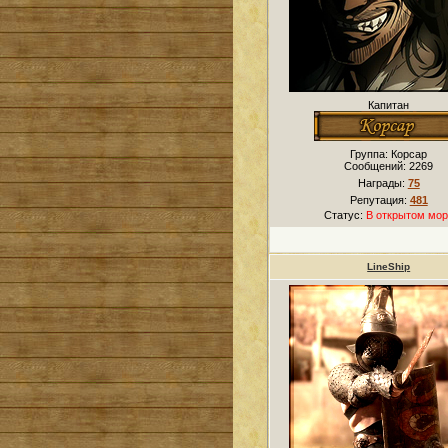
Капитан
Группа: Корсар
Сообщений:
2269
Награды:
75
Репутация:
481
Статус:
В открытом мор
LineShip