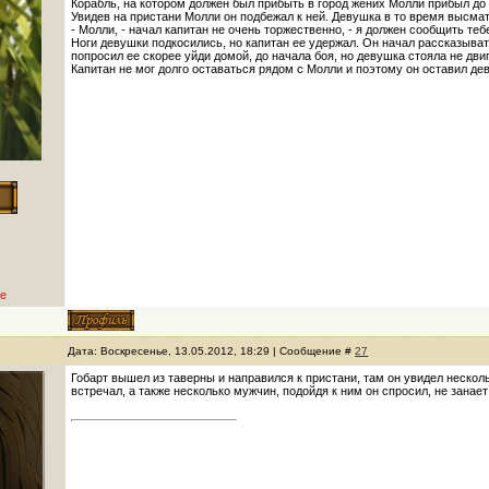
Корабль, на котором должен был прибыть в город жених Молли прибыл до 
Увидев на пристани Молли он подбежал к ней. Девушка в то время высма
- Молли, - начал капитан не очень торжественно, - я должен сообщить те
Ноги девушки подкосились, но капитан ее удержал. Он начал рассказыват
попросил ее скорее уйди домой, до начала боя, но девушка стояла не дви
Капитан не мог долго оставаться рядом с Молли и поэтому он оставил де
е
Дата: Воскресенье, 13.05.2012, 18:29 | Сообщение #
27
Гобарт вышел из таверны и направился к пристани, там он увидел нескол
встречал, а также несколько мужчин, подойдя к ним он спросил, не занает