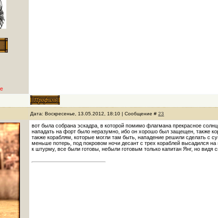
е
Дата: Воскресенье, 13.05.2012, 18:10 | Сообщение #
23
вот была собрана эскадра, в которой помимо флагмана прекрасное солнц
нападать на форт было неразумно, ибо он хорошо был защещен, также кор
также кораблям, которые могли там быть, нападение решили сделать с суш
меньше потерь, под покровом ночи десант с трех кораблей высадился на 
к штурму, все были готовы, небыли готовым только капитан Янг, но видя 