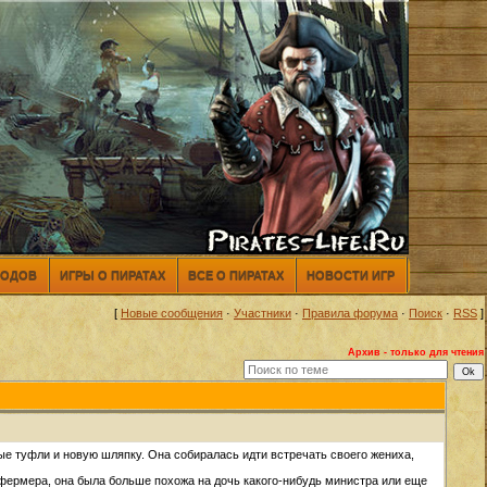
МОДОВ
ИГРЫ О ПИРАТАХ
ВСЕ О ПИРАТАХ
НОВОСТИ ИГР
[
Новые сообщения
·
Участники
·
Правила форума
·
Поиск
·
RSS
]
Архив - только для чтения
ые туфли и новую шляпку. Она собиралась идти встречать своего жениха,
ь фермера, она была больше похожа на дочь какого-нибудь министра или еще