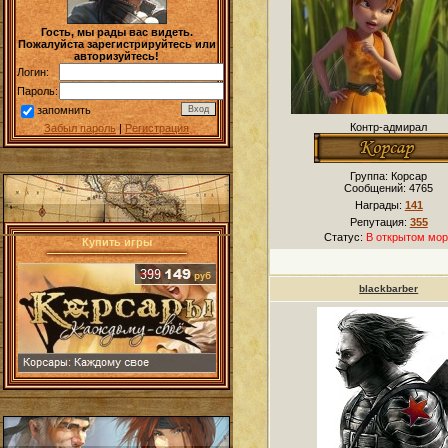
Гость, мы рады вас видеть.
Пожалуйста зарегистрируйтесь или
авторизуйтесь!
Логин:
Пароль:
запомнить
Контр-адмирал
Забыл пароль
|
Регистрация
Группа: Корсар
Сообщений:
4765
Награды:
141
Репутация:
355
Статус:
В открытом мор
Купить игры
blackbarber