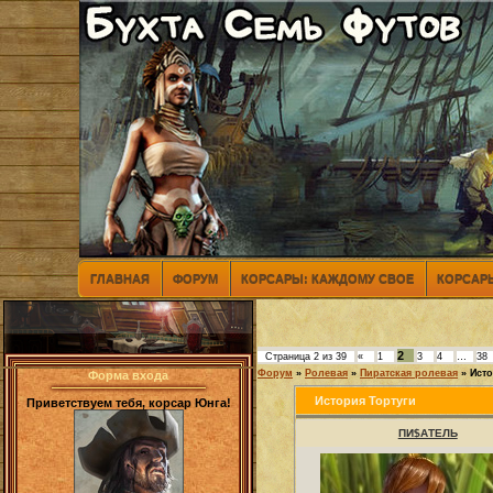
ГЛАВНАЯ
ФОРУМ
КОРСАРЫ: КАЖДОМУ СВОЕ
КОРСАРЫ
2
Страница
2
из
39
«
1
3
4
…
38
Форум
»
Ролевая
»
Пиратская ролевая
»
Исто
Форма входа
История Тортуги
Приветствуем тебя, корсар Юнга!
ПИ$АТЕЛЬ