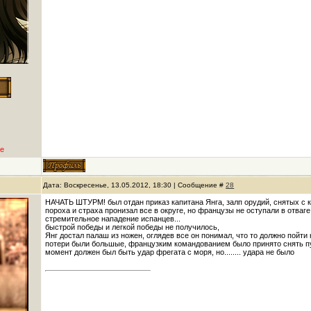
е
Дата: Воскресенье, 13.05.2012, 18:30 | Сообщение #
28
НАЧАТЬ ШТУРМ! был отдан приказ капитана Янга, залп орудий, снятых с к
пороха и страха пронизал все в округе, но французы не оступали в отваг
стремительное нападение испанцев...
быстрой победы и легкой победы не получилось,
Янг достал палаш из ножен, оглядев все он понимал, что то должно пойти 
потери были большые, французким командованием было принято снять пуш
момент должен был быть удар фрегата с моря, но........ удара не было