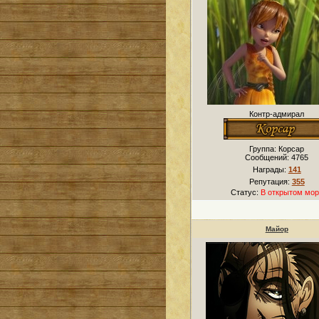
Контр-адмирал
Группа: Корсар
Сообщений:
4765
Награды:
141
Репутация:
355
Статус:
В открытом мор
Майор