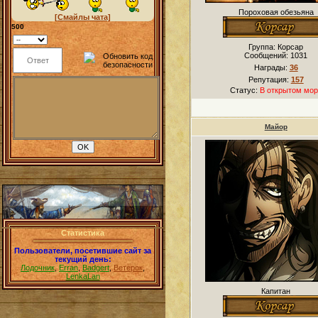
Пороховая обезьяна
[Смайлы чата]
500
Группа: Корсар
Сообщений:
1031
Награды:
36
Репутация:
157
Статус:
В открытом мор
Майор
Статистика
Пользователи, посетившие сайт за
текущий день:
Лодочник
,
Erran
,
Badgert
,
Ветерок
,
LenkaLan
Капитан