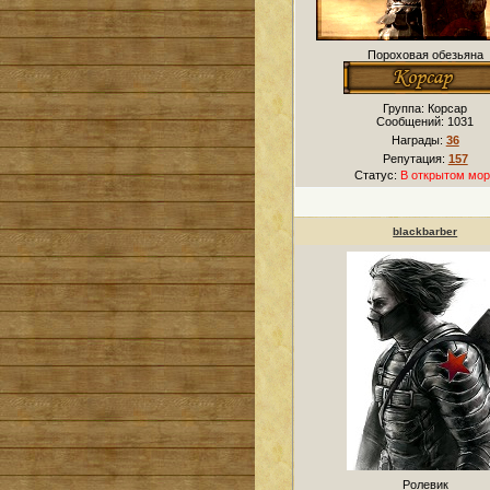
Пороховая обезьяна
Группа: Корсар
Сообщений:
1031
Награды:
36
Репутация:
157
Статус:
В открытом мор
blackbarber
Ролевик