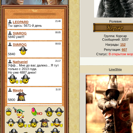
Чат
Ролевик
Группа: Корсар
Сообщений:
3207
Награды:
152
Репутация:
607
Статус:
В открытом мор
LineShip