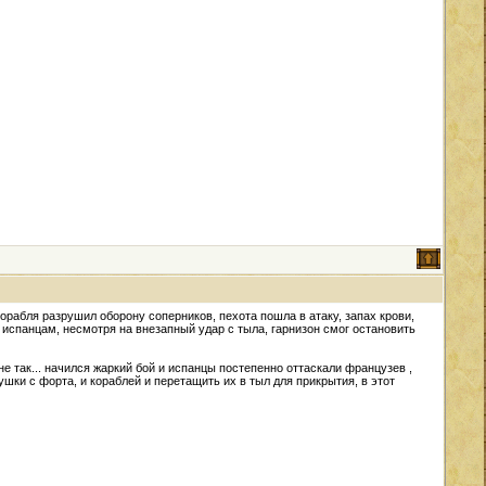
орабля разрушил оборону соперников, пехота пошла в атаку, запах крови,
е испанцам, несмотря на внезапный удар с тыла, гарнизон смог остановить
не так... начился жаркий бой и испанцы постепенно оттаскали французев ,
ки с форта, и кораблей и перетащить их в тыл для прикрытия, в этот