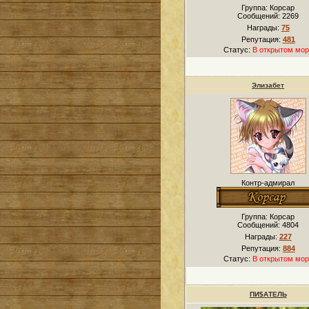
Группа: Корсар
Сообщений:
2269
Награды:
75
Репутация:
481
Статус:
В открытом мор
Элизабет
Контр-адмирал
Группа: Корсар
Сообщений:
4804
Награды:
227
Репутация:
884
Статус:
В открытом мор
ПИ$АТЕЛЬ