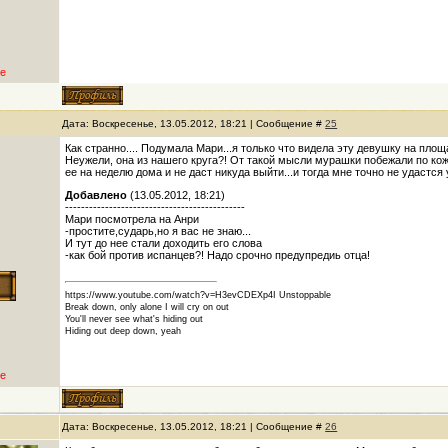
е
Дата: Воскресенье, 13.05.2012, 18:21 | Сообщение #
25
Как странно.... Подумала Мари...я только что видела эту девушку на пло
Неужели, она из нашего круга?! От такой мысли мурашки побежали по коже,
ее на неделю дома и не даст никуда выйти...и тогда мне точно не удастся 
Добавлено
(13.05.2012, 18:21)
---------------------------------------------
Мари посмотрела на Анри
-простите,сударь,но я вас не знаю...
И тут до нее стали доходить его слова
-как бой против испанцев?! Надо срочно предупредиь отца!
https://www.youtube.com/watch?v=H3evCDEXp4I Unstoppable
Break down, only alone I will cry on out
You'll never see what's hiding out
Hiding out deep down, yeah
е
Дата: Воскресенье, 13.05.2012, 18:21 | Сообщение #
26