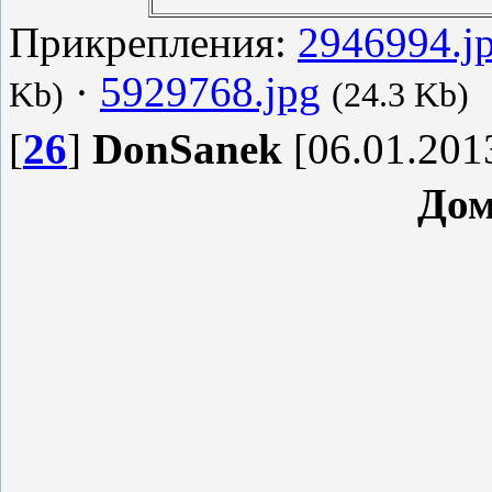
Прикрепления:
2946994.j
·
5929768.jpg
Kb)
(24.3 Kb)
[
26
]
DonSanek
[06.01.2013
Дом