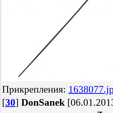
Прикрепления:
1638077.j
[
30
]
DonSanek
[06.01.2013