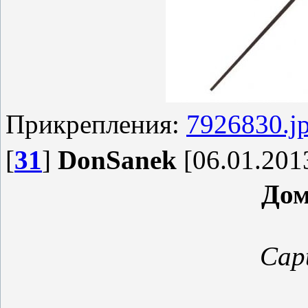
Прикрепления:
7926830.j
[
31
]
DonSanek
[06.01.2013
Дом
Capt