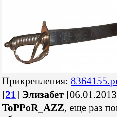
Прикрепления:
8364155.p
[
21
]
Элизабет
[06.01.2013
ToPPoR_AZZ
, еще раз п