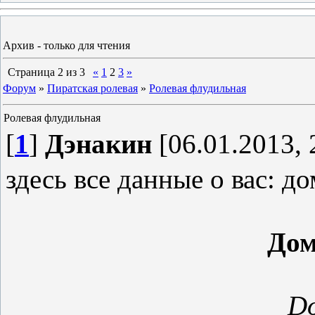
Архив - только для чтения
Страница
2
из
3
«
1
2
3
»
Форум
»
Пиратская ролевая
»
Ролевая флудильная
Ролевая флудильная
[
1
]
Дэнакин
[06.01.2013, 
здесь все данные о вас: до
Дом
D