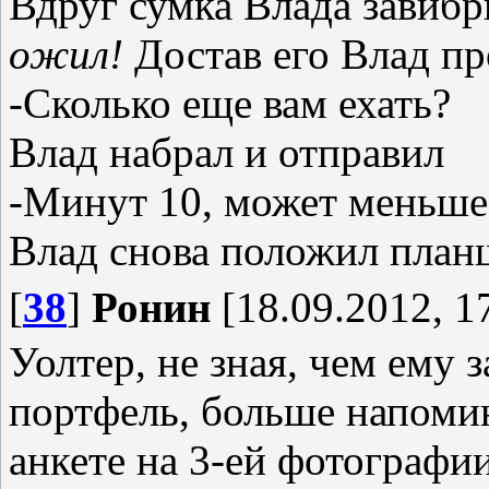
Вдруг сумка Влада завибр
ожил!
Достав его Влад п
-Сколько еще вам ехать?
Влад набрал и отправил
-Минут 10, может меньше
Влад снова положил планш
[
38
]
Ронин
[18.09.2012, 1
Уолтер, не зная, чем ему з
портфель, больше напоми
анкете на 3-ей фотографии