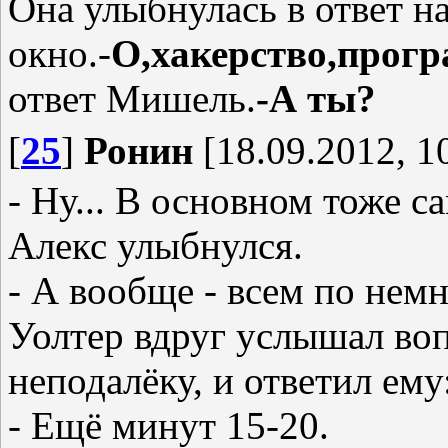
Она улыбнулась в ответ на
окно.-
О,хакерство,прог
ответ Мишель.
-А ты?
[
25
]
Ронин
[18.09.2012, 1
- Ну... В основном тоже с
Алекс улыбнулся.
- А вообще - всем по немн
Уолтер вдруг услышал воп
неподалёку, и ответил ему
- Ещё минут 15-20.