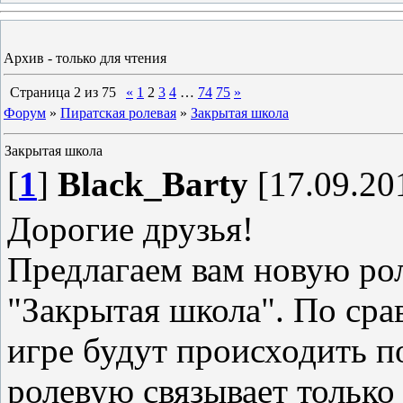
Архив - только для чтения
Страница
2
из
75
«
1
2
3
4
…
74
75
»
Форум
»
Пиратская ролевая
»
Закрытая школа
Закрытая школа
[
1
]
Black_Barty
[17.09.20
Дорогие друзья!
Предлагаем вам новую ро
"Закрытая школа". По сра
игре будут происходить п
ролевую связывает только