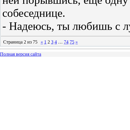
собеседнице.
- Надеюсь, ты любишь с л
Страница
2
из
75
«
1
2
3
4
…
74
75
»
Полная версия сайта