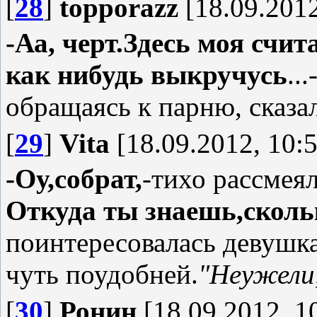
[
28
]
topporazz
[18.09.2012
-Аа, черт.Здесь моя счи
как нибудь выкручусь
..
обращаясь к парню, сказа
[
29
]
Vita
[18.09.2012, 10:5
-Оу,собрат,
-тихо рассмеял
Откуда ты знаешь,сколь
поинтересовалась девушка
чуть поудобней.
"Неужели,
[
30
]
Ронин
[18.09.2012, 1