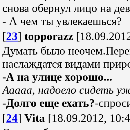
снова обернул лицо на дев
- А чем ты увлекаешься?
[
23
]
topporazz
[18.09.2012
Думать было неочем.Перев
наслаждатся видами прир
-А на улице хорошо...
Ааааа, надоело сидеть уж
-Долго еще ехать?
-спрос
[
24
]
Vita
[18.09.2012, 10:4