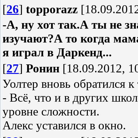
[
26
]
topporazz
[18.09.2012
-А, ну хот так.А ты не з
изучают?А то когда мама
я играл в Даркенд...
[
27
]
Ронин
[18.09.2012, 1
Уолтер вновь обратился к
- Всё, что и в других шк
уровне сложности.
Алекс уставился в окно.