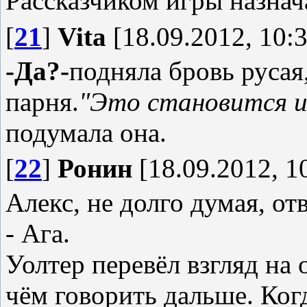
Рассказчиком игры назна
[
21
]
Vita
[18.09.2012, 10:3
-Да?-
подняла бровь русая
парня.
"Это становится и
подумала она.
[
22
]
Ронин
[18.09.2012, 1
Алекс, не долго думая, от
- Ага.
Уолтер перевёл взгляд на 
чём говорить дальше. Ког