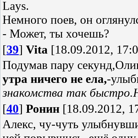
Lays.
Немного поев, он оглянулс
- Может, ты хочешь?
[
39
]
Vita
[18.09.2012, 17:0
Подумав пару секунд,Оли
утра ничего не ела,
-улыб
знакомства так быстро.
[
40
]
Ронин
[18.09.2012, 1
Алекс, чу-чуть улыбнувши
ней порывшись, ещё одну 