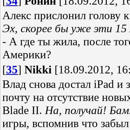
[
34
]
Ронин
[18.09.2012, 1
Алекс прислонил голову к
Эх, скорее бы уже эти 15
- А где ты жила, после тог
Америки?
[
35
]
Nikki
[18.09.2012, 16
Влад снова достал iPad и 
почту на отсутствие новых
Blade II.
На, получай! Бам
игры, вспомнив что забыл 