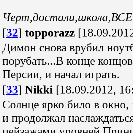
Черт,достали,школа,ВСЕ!
[
32
]
topporazz
[18.09.2012
Димон снова врубил ноутб
порубать...В конце концов
Персии, и начал играть.
[
33
]
Nikki
[18.09.2012, 16
Солнце ярко било в окно,
и продолжал наслаждатьс
пейзажами уровней Прин