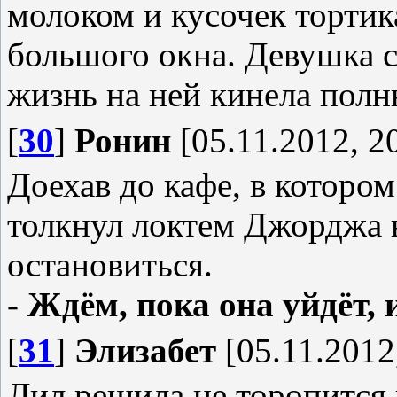
молоком и кусочек тортика
большого окна. Девушка с
жизнь на ней кинела пол
[
30
]
Ронин
[05.11.2012, 2
Доехав до кафе, в котором
толкнул локтем Джорджа в
остановиться.
- Ждём, пока она уйдёт, 
[
31
]
Элизабет
[05.11.2012
Лил решила не торопится 