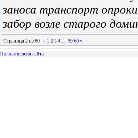
заноса транспорт опрокин
забор возле старого доми
Страница
2
из
60
«
1
2
3
4
…
59
60
»
Полная версия сайта