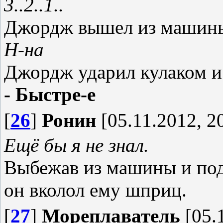
3..2..1..
Джордж вышел из машины 
Н-на
Джордж ударил кулаком и с
- Быстре-е
[
26
]
Ронин
[05.11.2012, 2
Ещё бы я не знал.
Выбежав из машины и под
он вколол ему шприц.
[
27
]
Мореплаватель
[05.1