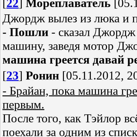
[
22
]
Мореплаватель
[05.1
Джордж вылез из люка и п
- Пошли
- сказал Джордж
машину, заведя мотор Джо
машина греется давай р
[
23
]
Ронин
[05.11.2012, 2
- Брайан, пока машина гре
первым.
После того, как Тэйлор в
поехали за одним из спис