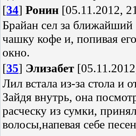
[
34
]
Ронин
[05.11.2012, 2
Брайан сел за ближайший 
чашку кофе и, попивая ег
окно.
[
35
]
Элизабет
[05.11.2012
Лил встала из-за стола и 
Зайдя внутрь, она посмот
расческу из сумки, приня
волосы,напевая себе песе