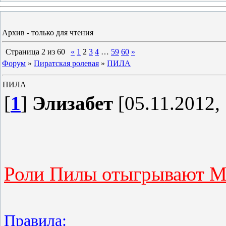
Архив - только для чтения
Страница
2
из
60
«
1
2
3
4
…
59
60
»
Форум
»
Пиратская ролевая
»
ПИЛА
ПИЛА
[
1
]
Элизабет
[05.11.2012, 
Роли Пилы отыгрывают Мо
Правила: