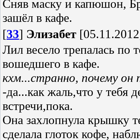
Сняв маску и капюшон, Б
зашёл в кафе.
[
33
]
Элизабет
[05.11.2012
Лил весело трепалась по т
вошедшего в кафе.
кхм...странно, почему он
-да...как жаль,что у тебя д
встречи,пока.
Она захлопнула крышку те
сделала глоток кофе, набл