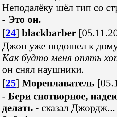
Неподалёку шёл тип со ст
- Это он.
[
24
]
blackbarber
[05.11.20
Джон уже подошел к дому,
Как будто меня опять хо
он снял наушники.
[
25
]
Мореплаватель
[05.1
- Бери снотворное, наде
делать
- сказал Джордж...