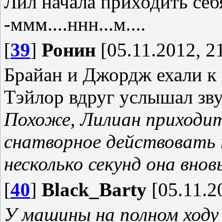
Лил начала приходить себ
-ммм....ннн...м....
[
39
]
Ронин
[05.11.2012, 2
Брайан и Джордж ехали к 
Тэйлор вдруг услышал зву
Похоже, Лилиан приходит 
снатворное действовать н
несколько секунд она вно
[
40
]
Black_Barty
[05.11.2
У машины на полном ходу