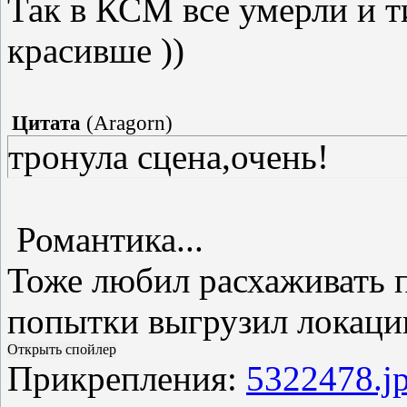
Так в КСМ все умерли и т
красивше ))
Цитата
(
Aragorn
)
тронула сцена,очень!
Романтика...
Тоже любил расхаживать п
попытки выгрузил локаци
Прикрепления:
5322478.j