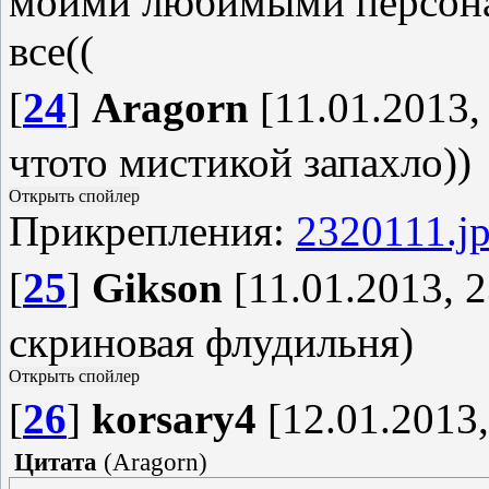
моими любимыми персонаж
все((
[
24
]
Aragorn
[11.01.2013,
чтото мистикой запахло))
Прикрепления:
2320111.j
[
25
]
Gikson
[11.01.2013, 2
скриновая флудильня)
[
26
]
korsary4
[12.01.2013,
Цитата
(
Aragorn
)