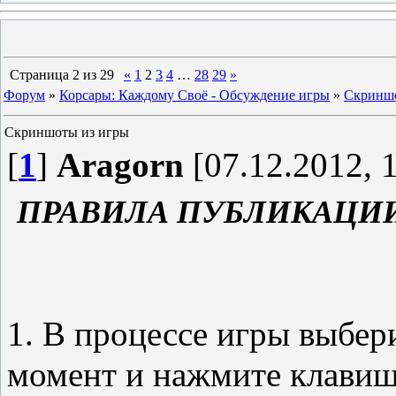
Страница
2
из
29
«
1
2
3
4
…
28
29
»
Форум
»
Корсары: Каждому Своё - Обсуждение игры
»
Скриншо
Скриншоты из игры
[
1
]
Aragorn
[07.12.2012, 
ПРАВИЛА ПУБЛИКАЦИ
1. В процессе игры выбе
момент и нажмите клави