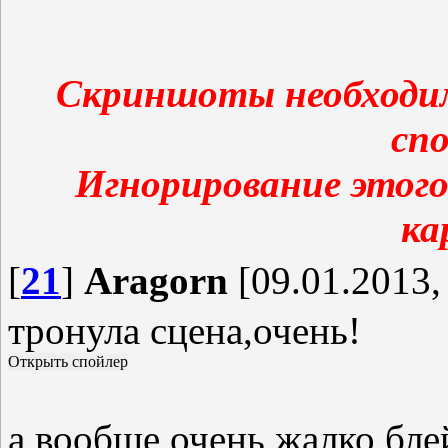
Скриншоты необходим
сп
Игнорирование этого
ка
[
21
]
Aragorn
[09.01.2013,
тронула сцена,очень!
а вообще очень жалко бле