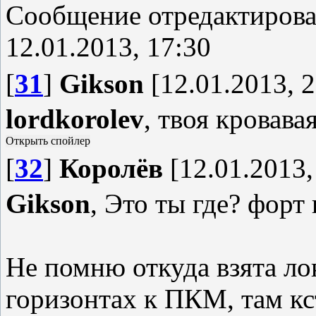
Сообщение отредактиров
12.01.2013, 17:30
[
31
]
Gikson
[12.01.2013, 2
lordkorolev
, твоя кровава
[
32
]
Королёв
[12.01.2013,
Gikson
, Это ты где? фор
Не помню откуда взята лок
горизонтах к ПКМ, там к