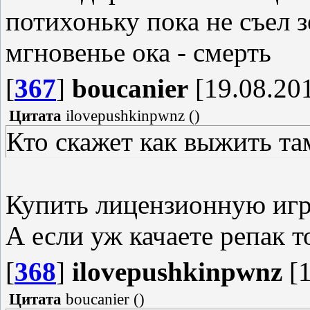
потихоньку пока не съел зе
мгновенье ока - смерть
[
367
]
boucanier
[19.08.201
Цитата
ilovepushkinpwnz
(
)
Кто скажет как выжить та
Купить лицензионную игр
А если уж качаете репак т
[
368
]
ilovepushkinpwnz
[1
Цитата
boucanier
(
)