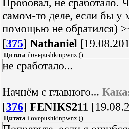
Пробовал, не сработало. Ч
самом-то деле, если бы у 
помощью не обратился) >
[
375
]
Nathaniel
[19.08.201
Цитата
ilovepushkinpwnz
(
)
не сработало...
Начнём с главного...
Кака
[
376
]
FENIKS211
[19.08.2
Цитата
ilovepushkinpwnz
(
)
Поправьте, если я ошибся