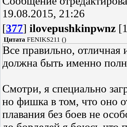
Сообщение отредактиров
19.08.2015, 21:26
[
377
]
ilovepushkinpwnz
[1
Цитата
FENIKS211
(
)
Все правильно, отличная и
должна быть именно полн
Смотри, я специально заг
но фишка в том, что оно о
плавания без боев не особ
до борделей я боюсь что п