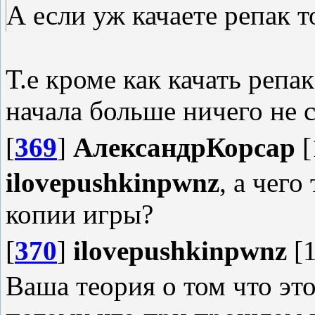
А если уж качаете репак 
Т.е кроме как качать репа
начала больше ничего не 
[
369
]
АлександрКорсар
[
ilovepushkinpwnz
, а чего
копии игры?
[
370
]
ilovepushkinpwnz
[1
Ваша теория о том что это