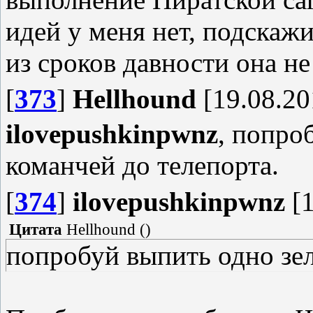
идей у меня нет, подскаж
из сроков давности она н
[
373
]
Hellhound
[19.08.20
ilovepushkinpwnz
, попро
команчей до телепорта.
[
374
]
ilovepushkinpwnz
[1
Цитата
Hellhound
(
)
попробуй выпить одно зел