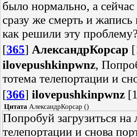
было нормально, а сейчас
сразу же смерть и жапись в
как решили эту проблему
[
365
]
АлександрКорсар
[
ilovepushkinpwnz
, Попро
тотема телепортации и сн
[
366
]
ilovepushkinpwnz
[1
Цитата
АлександрКорсар
(
)
Попробуй загрузиться на 
телепортации и снова пор