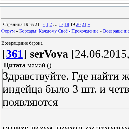
Страница
19
из
21
«
1
2
…
17
18
19
20
21
»
Форум
»
Корсары: Каждому Своё - Прохождение
»
Возвращение
Возвращение барона
[
361
]
serVova
[24.06.2015,
Цитата
мамай
(
)
Здравствуйте. Где найти 
индейца было 3 шт. и чет
появляются
совет всем перед острово