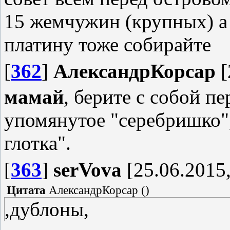
15 жемчужин (крупных) а
платину тоже собирайте
[
362
]
АлександрКорсар
[
мамай
, берите с собой п
упомянутое "серебришко"
глотка".
[
363
]
serVova
[25.06.2015,
Цитата
АлександрКорсар
(
)
,дублоны,