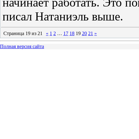
начинает работать. Это п
писал Натаниэль выше.
Страница
19
из
21
«
1
2
…
17
18
19
20
21
»
Полная версия сайта