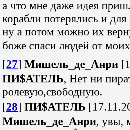
а что мне даже идея приш
корабли потерялись и для 
ну а потом можно их верн
боже спаси людей от мои
[
27
]
Мишель_де_Анри
[1
ПИ$АТЕЛЬ
, Нет ни пир
ролевую,свободную.
[
28
]
ПИ$АТЕЛЬ
[17.11.2
Мишель_де_Анри
, увы, 