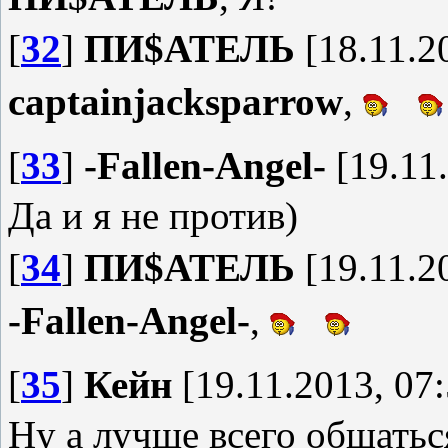
[
32
]
ПИ$АТЕЛЬ
[18.11.2
captainjacksparrow
,
[
33
]
-Fallen-Angel-
[19.11.
Да и я не против)
[
34
]
ПИ$АТЕЛЬ
[19.11.2
-Fallen-Angel-
,
[
35
]
Кейн
[19.11.2013, 07:
Ну а лучше всего общаться 