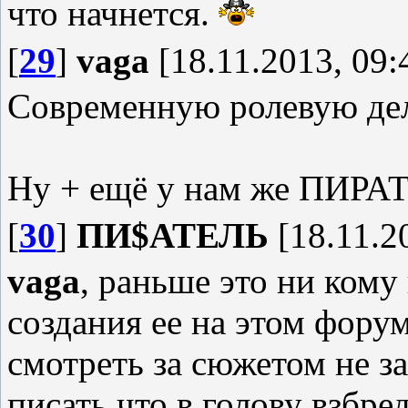
что начнется.
[
29
]
vaga
[18.11.2013, 09:
Современную ролевую дел
Ну + ещё у нам же ПИР
[
30
]
ПИ$АТЕЛЬ
[18.11.2
vaga
, раньше это ни кому
создания ее на этом форум
смотреть за сюжетом не з
писать что в голову взбре