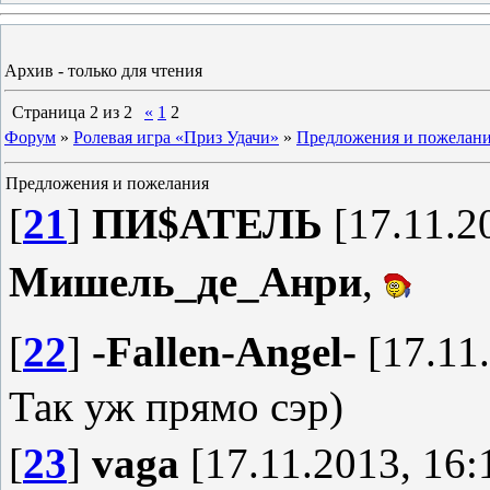
Архив - только для чтения
Страница
2
из
2
«
1
2
Форум
»
Ролевая игра «Приз Удачи»
»
Предложения и пожелан
Предложения и пожелания
[
21
]
ПИ$АТЕЛЬ
[17.11.2
Мишель_де_Анри
,
[
22
]
-Fallen-Angel-
[17.11.
Так уж прямо сэр)
[
23
]
vaga
[17.11.2013, 16: