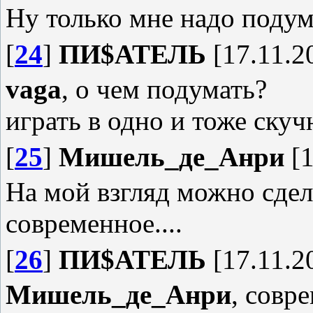
Ну только мне надо подум
[
24
]
ПИ$АТЕЛЬ
[17.11.2
vaga
, о чем подумать?
играть в одно и тоже скуч
[
25
]
Мишель_де_Анри
[1
На мой взгляд можно сдел
современное....
[
26
]
ПИ$АТЕЛЬ
[17.11.2
Мишель_де_Анри
, совр