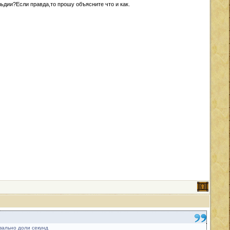
льдии?Если правда,то прошу объясните что и как.
вально доли секунд