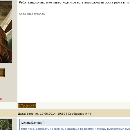
Ребята,насколько мне известно,в игре есть возможность роста ранга в ги
Алда алда туралда!
е
Дата: Вторник, 19.08.2014, 19:39 | Сообщение #
48
Цитата
Dantess
(
)
типа того, заряжать не нужно, а разница во времени между выстрелами бук