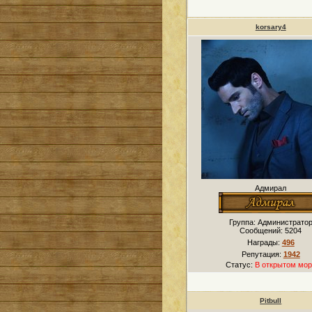
korsary4
Адмирал
Группа: Администрато
Сообщений:
5204
Награды:
496
Репутация:
1942
Статус:
В открытом мор
Pitbull