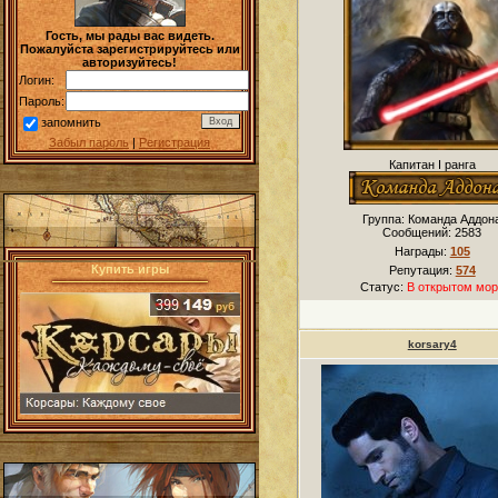
Гость, мы рады вас видеть.
Пожалуйста зарегистрируйтесь или
авторизуйтесь!
Логин:
Пароль:
запомнить
Забыл пароль
|
Регистрация
Капитан I ранга
Группа: Команда Аддон
Сообщений:
2583
Награды:
105
Купить игры
Репутация:
574
Статус:
В открытом мор
korsary4