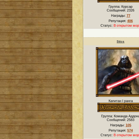
Группа: Корсар
Сообщений:
2326
Награды:
77
Репутация:
406
Статус:
В открытом мор
Stics
Капитан I ранга
Группа: Команда Аддон
Сообщений:
2583
Награды:
105
Репутация:
574
Статус:
В открытом мор