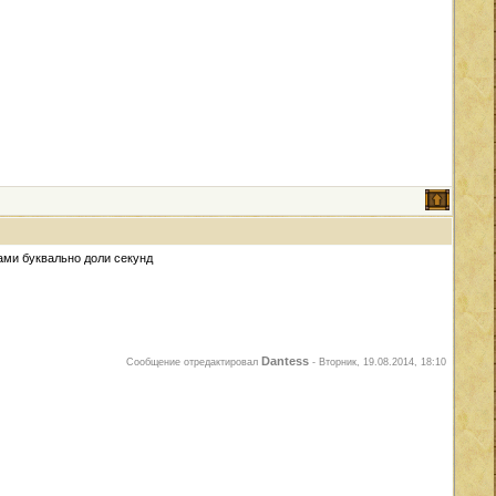
лами буквально доли секунд
Dantess
Сообщение отредактировал
-
Вторник, 19.08.2014, 18:10