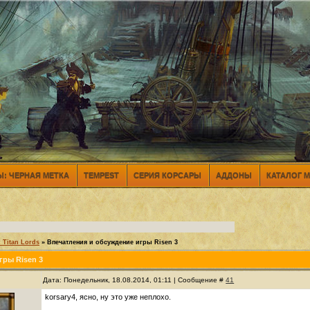
: ЧЕРНАЯ МЕТКА
TEMPEST
СЕРИЯ КОРСАРЫ
АДДОНЫ
КАТАЛОГ 
: Titan Lords
»
Впечатления и обсуждение игры Risen 3
гры Risen 3
Дата: Понедельник, 18.08.2014, 01:11 | Сообщение #
41
korsary4, ясно, ну это уже неплохо.