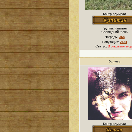
Контр-адмирал
Группа: Капитан
Сообщений:
6296
Награды:
368
Репутация:
2134
Статус:
В открытом мор
Dantess
Контр-адмирал