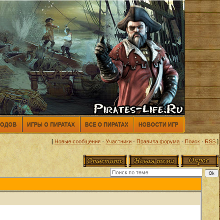
МОДОВ
ИГРЫ О ПИРАТАХ
ВСЕ О ПИРАТАХ
НОВОСТИ ИГР
[
Новые сообщения
·
Участники
·
Правила форума
·
Поиск
·
RSS
]