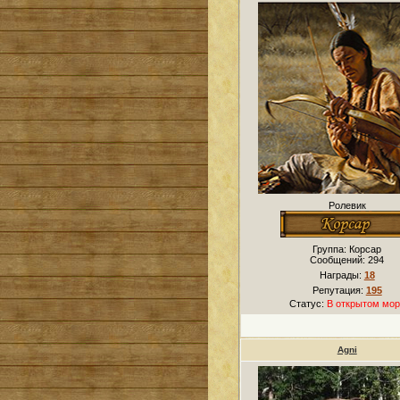
Ролевик
Группа: Корсар
Сообщений:
294
Награды:
18
Репутация:
195
Статус:
В открытом мор
Agni