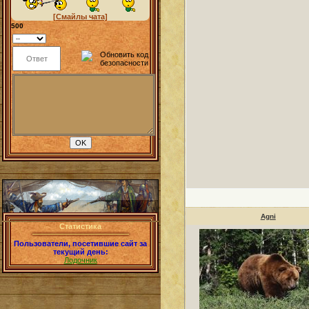
[Смайлы чата]
500
Agni
Статистика
Пользователи, посетившие сайт за
текущий день:
Лодочник