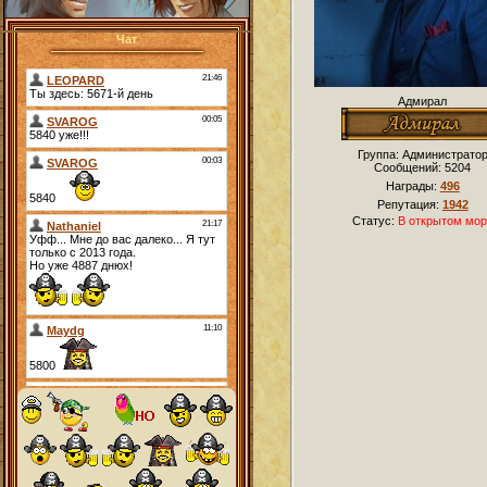
Чат
Адмирал
Группа: Администрато
Сообщений:
5204
Награды:
496
Репутация:
1942
Статус:
В открытом мор