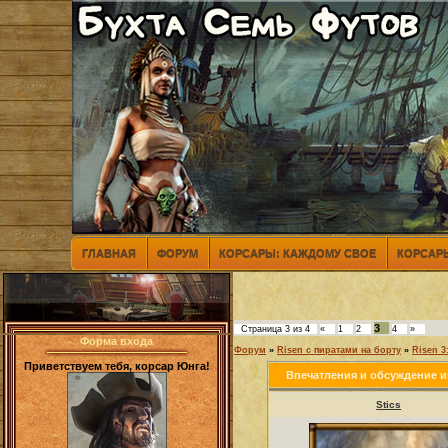
ГЛАВНАЯ
ФОРУМ
КОРСАРЫ: КАЖДОМУ СВОЕ
КОРСАРЫ
3
Страница
3
из
4
«
1
2
4
»
Форма входа
Форум
»
Risen с пиратами на борту
»
Risen 3
Приветствуем тебя, корсар Юнга!
Впечатления и обсуждение и
Stics