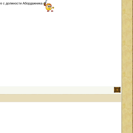
йте с должности Абордажника