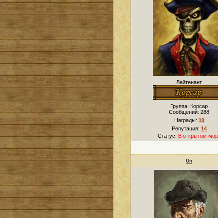
Лейтенант
Группа: Корсар
Сообщений:
288
Награды:
10
Репутация:
14
Статус:
В открытом мор
Un