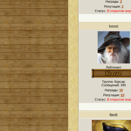
Награды:
2
Репутация:
2
Статус:
В открытом мор
korvet
Лейтенант
Группа: Корсар
Сообщений:
340
Награды:
18
Репутация:
53
Статус:
В открытом мор
BartS