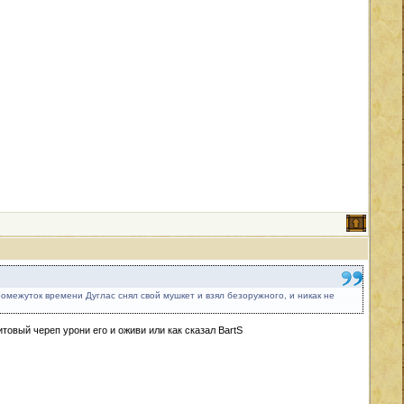
ромежуток времени Дуглас снял свой мушкет и взял безоружного, и никак не
товый череп урони его и оживи или как сказал BartS