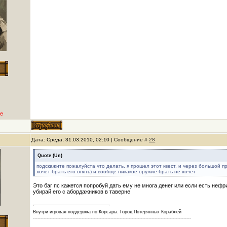
е
Дата: Среда, 31.03.2010, 02:10 | Сообщение #
28
Quote
(
Un
)
подскажите пожалуйста что делать. я прошел этот квест, и через большой п
хочет брать его опять) и вообще никакое оружие брать не хочет
Это баг пс кажется попробуй дать ему не многа денег или если есть нефри
убирай его с абордажников в таверне
Внутри игровая поддержка по Корсары: Город Потерянных Кораблей
--------------------------------------------------------------------------------------------------------