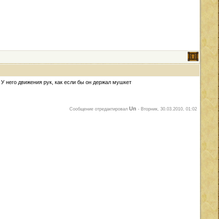
 У него движения рук, как если бы он держал мушкет
Un
Сообщение отредактировал
-
Вторник, 30.03.2010, 01:02