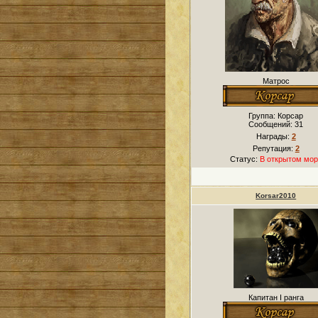
Матрос
Группа: Корсар
Сообщений:
31
Награды:
2
Репутация:
2
Статус:
В открытом мор
Korsar2010
Капитан I ранга