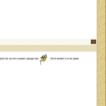
вестах он его сниает, вроде как
Хотя может я и не прав