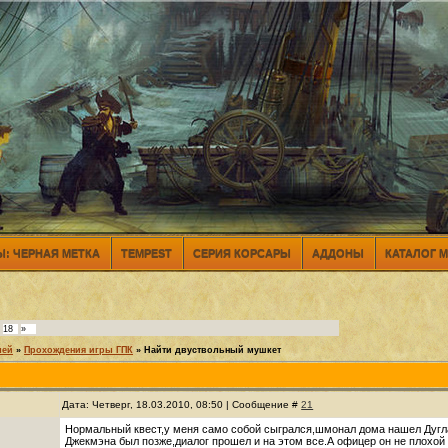
: ЧЕРНАЯ МЕТКА
TEMPEST
СЕРИЯ КОРСАРЫ
АДДОНЫ
КАТАЛОГ 
18
»
лей
»
Прохождения игры ГПК
»
Найти двуствольный мушкет
Дата: Четверг, 18.03.2010, 08:50 | Сообщение #
21
Нормальный квест,у меня само собой сыгрался,шмонал дома нашел Дугла
Джекмэна был позже,диалог прошел и на этом все.А офицер он не плохой