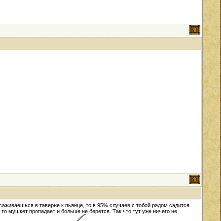
рисаживаешься в таверне к пьянце, то в 95% случаев с тобой рядом садится
то мушкет пропадает и больше не берется. Так что тут уже ничего не