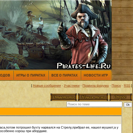
МОДОВ
ИГРЫ О ПИРАТАХ
ВСЕ О ПИРАТАХ
НОВОСТИ ИГР
[
Новые сообщения
·
Участники
·
Правила форума
·
Поиск
·
RSS
]
са,потом потрошил бухту нарвался на Стрелу,прибрал ее, нашел мушкет,а у
 особенно хорош при абордаже.