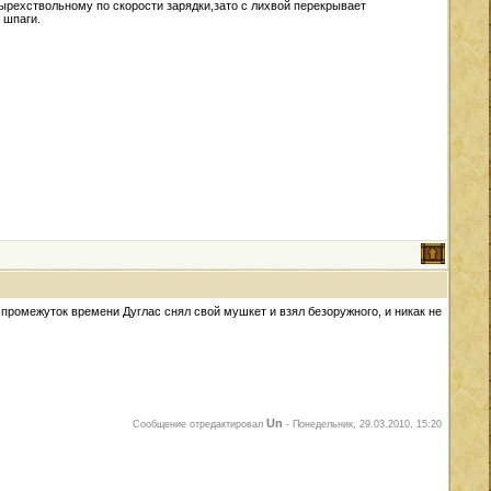
тырехствольному по скорости зарядки,зато с лихвой перекрывает
 шпаги.
 промежуток времени Дуглас снял свой мушкет и взял безоружного, и никак не
Un
Сообщение отредактировал
-
Понедельник, 29.03.2010, 15:20