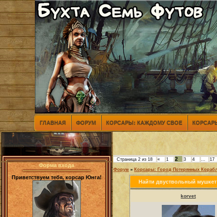
ГЛАВНАЯ
ФОРУМ
КОРСАРЫ: КАЖДОМУ СВОЕ
КОРСАРЫ
2
Страница
2
из
18
«
1
3
4
…
17
Форма входа
Форум
»
Корсары: Город Потерянных Кораб
Приветствуем тебя, корсар Юнга!
Найти двуствольный мушкет
korvet