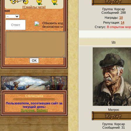
[Смайлы чата]
Группа: Корсар
500
Сообщений:
288
Награды:
10
Репутация:
14
Статус:
В открытом мор
Un
Статистика
Пользователи, посетившие сайт за
текущий день:
Матрос
Лодочник
,
Badgert
Группа: Корсар
Сообщений:
31