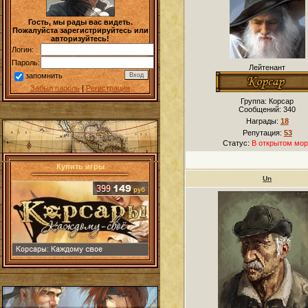
Гость, мы рады вас видеть.
Пожалуйста зарегистрируйтесь или
авторизуйтесь!
Логин:
Пароль:
Лейтенант
запомнить
Забыл пароль
|
Регистрация
Группа: Корсар
Сообщений:
340
Награды:
18
Репутация:
53
Статус:
В открытом мор
Купить игры
Un