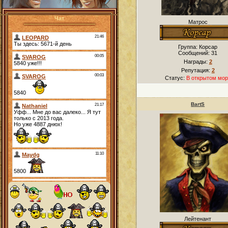
Чат
Матрос
Группа: Корсар
Сообщений:
31
Награды:
2
Репутация:
2
Статус:
В открытом мор
BartS
Лейтенант