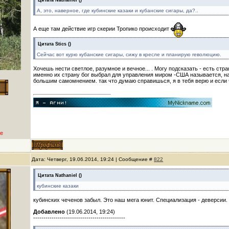
Цитата
Nathaniel
(
)
А, это, наверное, где кубинские казаки и кубанские сигары, да?..
А еще там действие игр скерии Тропико происходит
Цитата
Stics
(
)
Сейчас вот курю кубанские сигары, сижу в кресле и планирую rеволюцию.
Хочешь нести светлое, разумное и вечное... . Могу подсказать - есть стр
именно их страну бог выбрал для управления миром -США называется, н
большим самомнением. так что думаю справишься, я в тебя верю и если ч
е
Дата: Четверг, 19.06.2014, 19:24 | Сообщение #
822
Цитата
Nathaniel
(
)
кубинские казаки
кубинских чеченов забыл. Это наш мега юнит. Специализация - деверсии.
Добавлено
(19.06.2014, 19:24)
---------------------------------------------