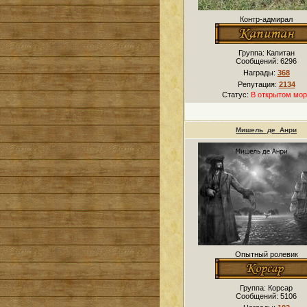
Контр-адмирал
Группа: Капитан
Сообщений:
6296
Награды:
368
Репутация:
2134
Статус:
В открытом мор
Мишель_де_Анри
Опытный ролевик
Группа: Корсар
Сообщений:
5106