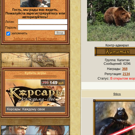
Гость, мы рады вас видеть.
Пожалуйста зарегистрируйтесь или
авторизуйтесь!
Логин:
Пароль:
запомнить
Забыл пароль
|
Регистрация
Контр-адмирал
Группа: Капитан
Сообщений:
6296
Награды:
368
Купить игры
Репутация:
2134
Статус:
В открытом мор
Stics