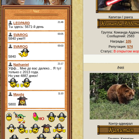
Чат
Капитан I ранга
Группа: Команда Аддон
Сообщений:
2583
Награды:
105
Репутация:
574
Статус:
В открытом мор
Agni
Контр-адмирал
Группа: Капитан