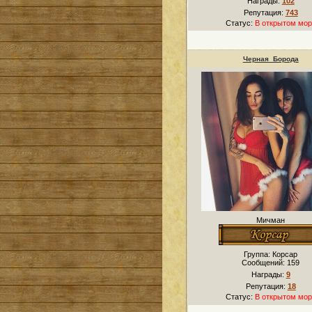
Награды:
102
Репутация:
743
Статус:
В открытом мор
Черная_Борода
Мичман
Группа: Корсар
Сообщений:
159
Награды:
9
Репутация:
18
Статус:
В открытом мор