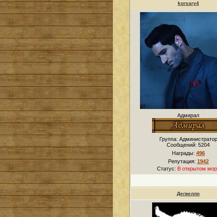
korsary4
Адмирал
Группа: Администрато
Сообщений:
5204
Награды:
496
Репутация:
1942
Статус:
В открытом мор
Дегвелло