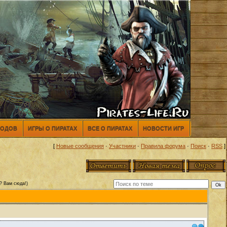
МОДОВ
ИГРЫ О ПИРАТАХ
ВСЕ О ПИРАТАХ
НОВОСТИ ИГР
[
Новые сообщения
·
Участники
·
Правила форума
·
Поиск
·
RSS
]
? Вам сюда!)