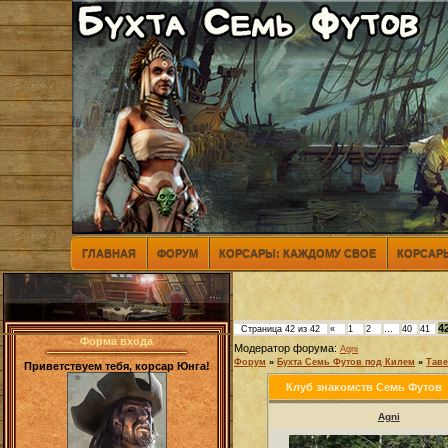
ГЛАВНАЯ
ФОРУМ
КОРСАРЫ: КАЖДОМУ СВОЕ
КОРСАРЫ
4
Страница
42
из
42
«
1
2
…
40
41
Форма входа
Модератор форума:
Agni
Форум
»
Бухта Семь Футов под Килем
»
Таве
Приветствуем тебя, корсар Юнга!
Клуб знакомств Семь Футов
Agni