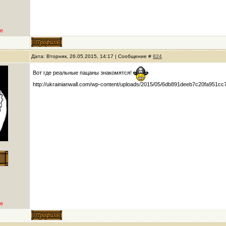
е
Дата: Вторник, 26.05.2015, 14:17 | Сообщение #
824
Вот где реальные пацаны знакомятся!
http://ukrainianwall.com/wp-content/uploads/2015/05/6db891deeb7c20fa951c
е