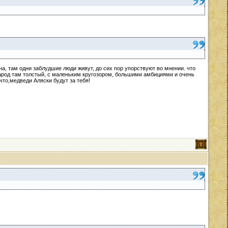
ана, там одни заблудшие люди живут, до сих пор упорствуют во мнении. что
арод там толстый, с маленьким кругозором, большими амбициями и очень
то,медведи Аляски будут за тебя!