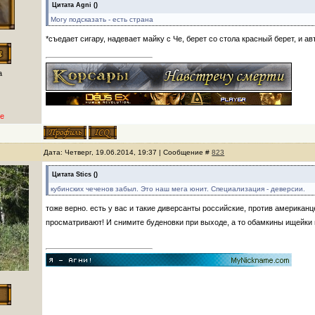
Цитата
Agni
(
)
Могу подсказать - есть страна
*съедает сигару, надевает майку с Че, берет со стола красный берет, и ав
а
е
Дата: Четверг, 19.06.2014, 19:37 | Сообщение #
823
Цитата
Stics
(
)
кубинских чеченов забыл. Это наш мега юнит. Специализация - деверсии.
тоже верно. есть у вас и такие диверсанты российские, против американц
просматривают! И снимите буденовки при выходе, а то обамкины ищейки