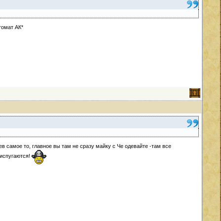
томат АК*
ев самое то, главное вы там не сразу майку с Че одевайте -там все
 испугаются!