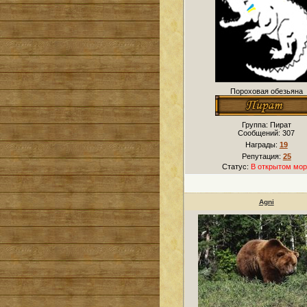
Пороховая обезьяна
Группа: Пират
Сообщений:
307
Награды:
19
Репутация:
25
Статус:
В открытом мор
Agni