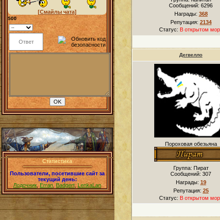
Сообщений:
6296
[Смайлы чата]
Награды:
368
500
Репутация:
2134
Статус:
В открытом мор
Дегвелло
Пороховая обезьяна
Статистика
Группа: Пират
Пользователи, посетившие сайт за
Сообщений:
307
текущий день:
Награды:
19
Лодочник
,
Erran
,
Badgert
,
LenkaLan
Репутация:
25
Статус:
В открытом мор