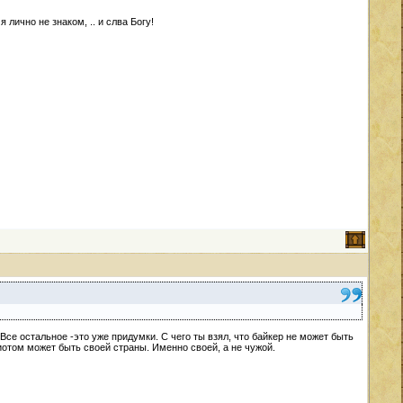
я лично не знаком, .. и слва Богу!
се остальное -это уже придумки. С чего ты взял, что байкер не может быть
иотом может быть своей страны. Именно своей, а не чужой.