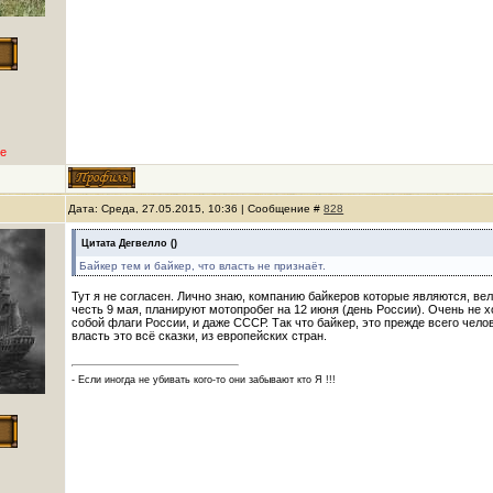
е
Дата: Среда, 27.05.2015, 10:36 | Сообщение #
828
Цитата
Дегвелло
(
)
Байкер тем и байкер, что власть не признаёт.
Тут я не согласен. Лично знаю, компанию байкеров которые являются, ве
честь 9 мая, планируют мотопробег на 12 июня (день России). Очень не 
собой флаги России, и даже СССР. Так что байкер, это прежде всего челов
власть это всё сказки, из европейских стран.
- Если иногда не убивать кого-то они забывают кто Я !!!