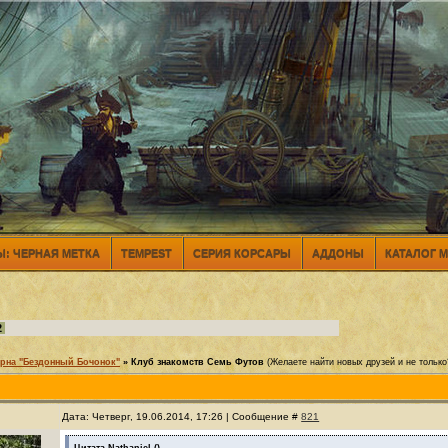
: ЧЕРНАЯ МЕТКА
TEMPEST
СЕРИЯ КОРСАРЫ
АДДОНЫ
КАТАЛОГ 
2
рна "Бездонный Бочонок"
»
Клуб знакомств Семь Футов
(Желаете найти новых друзей и не только
Дата: Четверг, 19.06.2014, 17:26 | Сообщение #
821