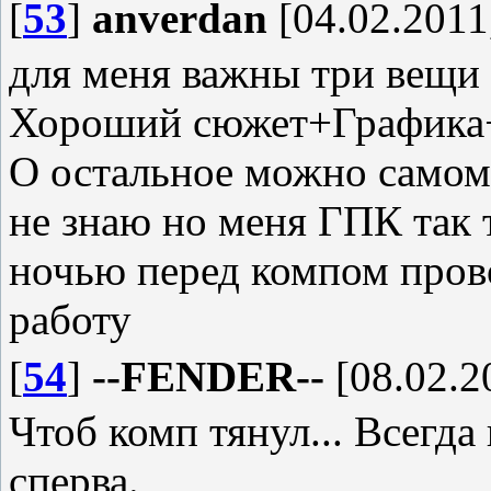
[
53
]
anverdan
[04.02.2011
для меня важны три вещи
Хороший сюжет+Графика+
О остальное можно самому
не знаю но меня ГПК так 
ночью перед компом пров
работу
[
54
]
--FENDER--
[08.02.2
Чтоб комп тянул... Всегд
сперва.