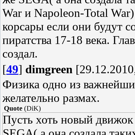
War и Napoleon-Total War)
корсары если они будут с
пиратства 17-18 века. Глав
создал.
[
49
]
dimgreen
[29.12.2010,
Физика одно из важнейших
желательно размах.
Quote
(
DiK
)
Пусть хоть новый движок 
SEGA( а она создала таких