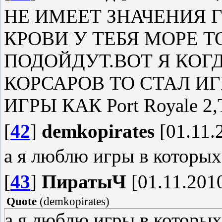
НЕ ИМЕЕТ ЗНАЧЕНИЯ Г
КРОВИ У ТЕБЯ МОРЕ Т
ПОДОЙДУТ.ВОТ Я КОГ
КОРСАРОВ ТО СТАЛ И
ИГРЫ КАК Роrt Rоуаle 2
[
42
]
demkopirates
[01.11.
а я люблю игры в которых
[
43
]
ПиратыЧ
[01.11.2010
Quote
(
demkopirates
)
а я люблю игры в которы