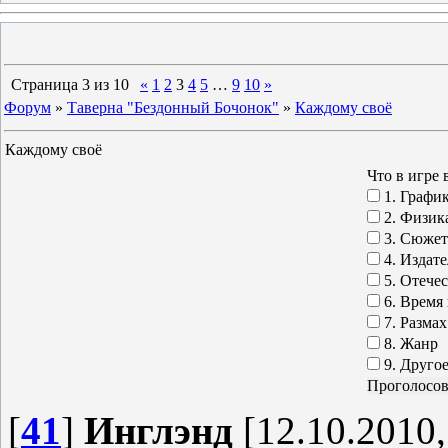
Страница
3
из
10
«
1
2
3
4
5
…
9
10
»
Форум
»
Таверна "Бездонный Бочонок"
»
Каждому своё
Каждому своё
Что в игре 
1. Графи
2. Физик
3. Сюжет
4. Издате
5. Отече
6. Время
7. Разма
8. Жанр
9. Друго
[
41
]
Инглэнд
[12.10.2010,