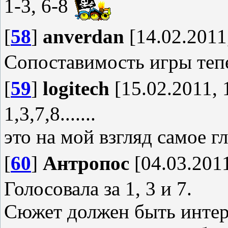
1-3, 6-8
[
58
]
anverdan
[14.02.2011
Сопоставимость игры теп
[
59
]
logitech
[15.02.2011, 
1,3,7,8.......
это на мой взгляд самое гл
[
60
]
Антропос
[04.03.2011
Голосовала за 1, 3 и 7.
Сюжет должен быть интер