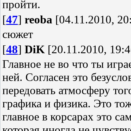
пройти.
[
47
]
reoba
[04.11.2010, 20
сюжет
[
48
]
DiK
[20.11.2010, 19:4
Главное не во что ты игра
ней. Согласен это безусло
передовать атмосферу тог
графика и физика. Это то
главное в корсарах это с
которая иногда не чувству