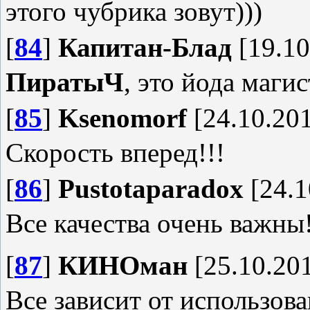
этого чубрика зовут)))
[
84
]
Капитан-Блад
[19.10
ПиратыЧ
, это йода маги
[
85
]
Ksenomorf
[24.10.201
Скорость вперед!!!
[
86
]
Pustotaparadox
[24.1
Все качества очень важны
[
87
]
КИНОман
[25.10.201
Все зависит от использован