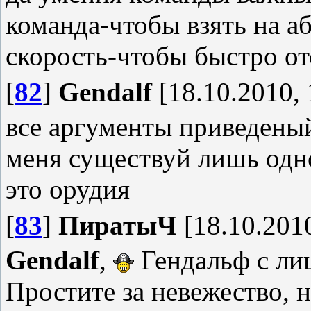
команда-чтобы взять на а
скорость-чтобы быстро от
[
82
]
Gendalf
[18.10.2010, 
все аргументы приведеный
меня существуй лишь одно
это орудия
[
83
]
ПиратыЧ
[18.10.2010
Gendalf
,
Гендальф с лиц
Простите за невежество, н