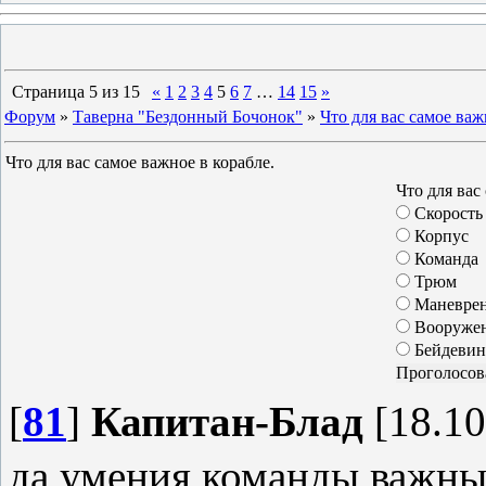
Страница
5
из
15
«
1
2
3
4
5
6
7
…
14
15
»
Форум
»
Таверна "Бездонный Бочонок"
»
Что для вас самое важ
Что для вас самое важное в корабле.
Что для вас
Скорость
Корпус
Команда
Трюм
Маневрен
Вооруже
Бейдевин
[
81
]
Капитан-Блад
[18.10
да умения команды важны 