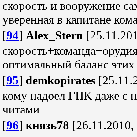
скорость и вооружение са
уверенная в капитане ком
[
94
]
Alex_Stern
[25.11.201
скорость+команда+орудия 
оптимальный баланс этих
[
95
]
demkopirates
[25.11.
кому надоел ГПК даже с н
читами
[
96
]
князь78
[26.11.2010,