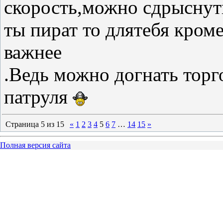
скорость,можно сдрыснуть
ты пират то длятебя кроме
важнее
.Ведь можно догнать тор
патруля
Страница
5
из
15
«
1
2
3
4
5
6
7
…
14
15
»
Полная версия сайта