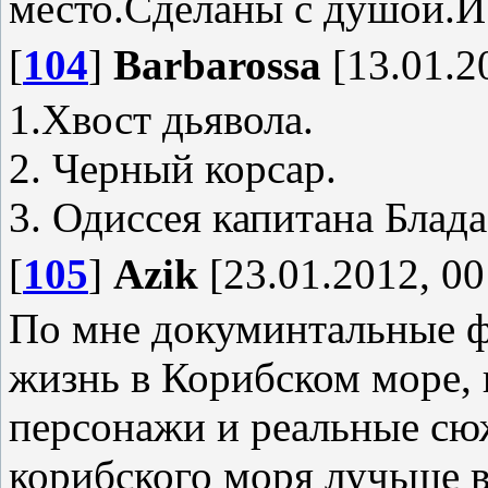
место.Сделаны с душой.И
[
104
]
Barbarossa
[13.01.2
1.Хвост дьявола.
2. Черный корсар.
3. Одиссея капитана Блада
[
105
]
Azik
[23.01.2012, 00
По мне докуминтальные ф
жизнь в Корибском море, 
персонажи и реальные сю
корибского моря лучьше в