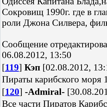
Одиссея Капитана Блада,на
Сокровищ 1990г. где в гл
роли Джона Силвера, фильм
Сообщение отредактиров
06.08.2012, 13:50
[
119
]
Кэп
[02.08.2012, 13:
Пираты карибского моря 
[
120
]
-Admiral-
[30.08.201
Все части Пиратов Кариб