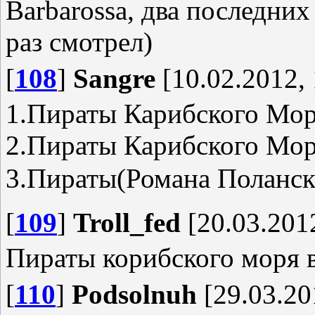
Barbarossa, два последних
раз смотрел)
[
108
]
Sangre
[10.02.2012, 
1.Пираты Карибского Мо
2.Пираты Карибского Мор
3.Пираты(Романа Поланс
[
109
]
Troll_fed
[20.03.2012
Пираты корибского моря в
[
110
]
Podsolnuh
[29.03.20