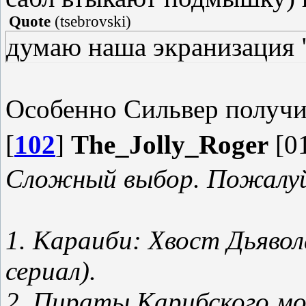
Quote
(
tsebrovski
)
думаю наша экранизация 
Особенно Сильвер получи
[
102
]
The_Jolly_Roger
[01
Сложный выбор. Пожалуй
1. Караиби: Хвост Дьявол
сериал).
2. Пираты Карибского мо