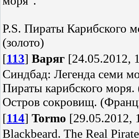
моря".
P.S. Пираты Карибского мо
(золото)
[
113
]
Варяг
[24.05.2012, 
Синдбад: Легенда семи мо
Пираты карибского моря. 
Остров сокровищ. (Франц
[
114
]
Tormo
[29.05.2012, 
Blackbeard. The Real Pirate