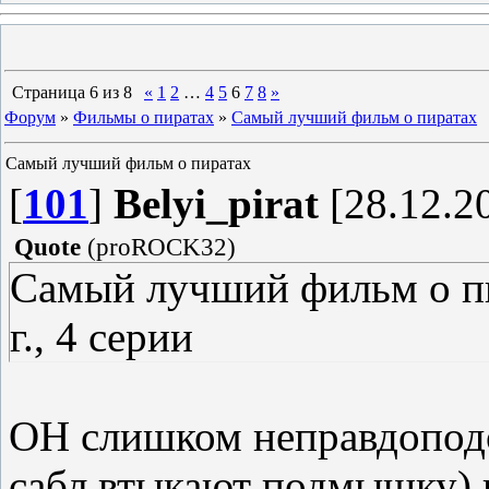
Страница
6
из
8
«
1
2
…
4
5
6
7
8
»
Форум
»
Фильмы о пиратах
»
Самый лучший фильм о пиратах
Самый лучший фильм о пиратах
[
101
]
Belyi_pirat
[28.12.20
Quote
(
proROCK32
)
Самый лучший фильм о пи
г., 4 серии
ОН слишком неправдопод
сабл втыкают подмышку) и