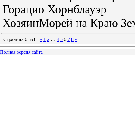
Горацио Хорнблауэр
ХозяинМорей на Краю Зе
Страница
6
из
8
«
1
2
…
4
5
6
7
8
»
Полная версия сайта