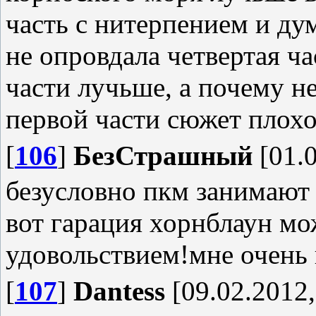
часть с нитерпением и ду
не опровдала четвертая ча
части лучьше, а почему н
первой части сюжет плохо
[
106
]
БезСтрашный
[01.0
безусловно пкм занимают
вот гарация хорнблаун мо
удовольствием!мне очень
[
107
]
Dantess
[09.02.2012,