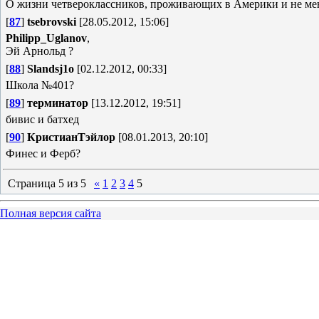
О жизни четвероклассников, проживающих в Америки и не м
[
87
]
tsebrovski
[28.05.2012, 15:06]
Philipp_Uglanov
,
Эй Арнольд ?
[
88
]
Slandsj1o
[02.12.2012, 00:33]
Школа №401?
[
89
]
терминатор
[13.12.2012, 19:51]
бивис и батхед
[
90
]
КристианТэйлор
[08.01.2013, 20:10]
Финес и Ферб?
Страница
5
из
5
«
1
2
3
4
5
Полная версия сайта