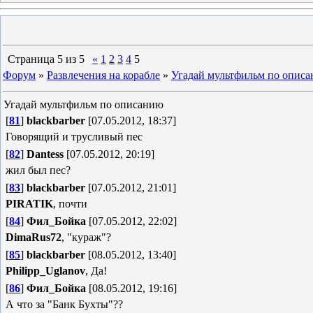
Страница
5
из
5
«
1
2
3
4
5
Форум
»
Развлечения на корабле
»
Угадай мультфильм по опис
Угадай мультфильм по описанию
[
81
]
blackbarber
[07.05.2012, 18:37]
Говорящий и трусливый пес
[
82
]
Dantess
[07.05.2012, 20:19]
жил был пес?
[
83
]
blackbarber
[07.05.2012, 21:01]
PIRATIK
, почти
[
84
]
Фил_Бойка
[07.05.2012, 22:02]
DimaRus72
, "кураж"?
[
85
]
blackbarber
[08.05.2012, 13:40]
Philipp_Uglanov
, Да!
[
86
]
Фил_Бойка
[08.05.2012, 19:16]
А что за "Банк Бухты"??