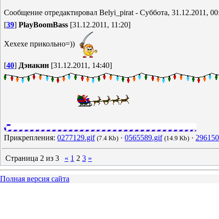
Сообщение отредактировал
Belyi_pirat
-
Суббота, 31.12.2011, 00
[
39
]
PlayBoomBass
[31.12.2011, 11:20]
Хехехе прикольно=))
[
40
]
Дэнакин
[31.12.2011, 14:40]
Прикрепления:
0277129.gif
·
0565589.gif
·
296150
(7.4 Kb)
(14.9 Kb)
Страница
2
из
3
«
1
2
3
»
Полная версия сайта