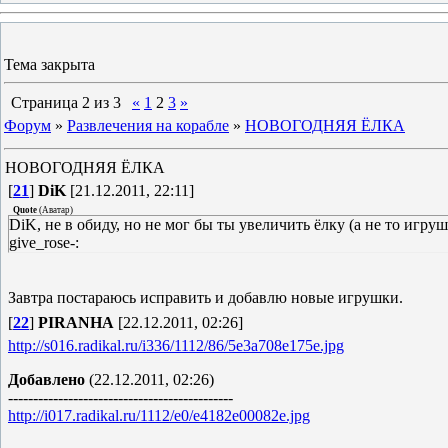
Тема закрыта
Страница
2
из
3
«
1
2
3
»
Форум
»
Развлечения на корабле
»
НОВОГОДНЯЯ ЁЛКА
НОВОГОДНЯЯ ЁЛКА
[
21
]
DiK
[21.12.2011, 22:11]
Quote
(
Аватар
)
DiK, не в обиду, но не мог бы ты увеличить ёлку (а не то игрушки
give_rose-:
Завтра постараюсь исправить и добавлю новые игрушки.
[
22
]
PIRANHA
[22.12.2011, 02:26]
http://s016.radikal.ru/i336/1112/86/5e3a708e175e.jpg
Добавлено
(22.12.2011, 02:26)
---------------------------------------------
http://i017.radikal.ru/1112/e0/e4182e00082e.jpg