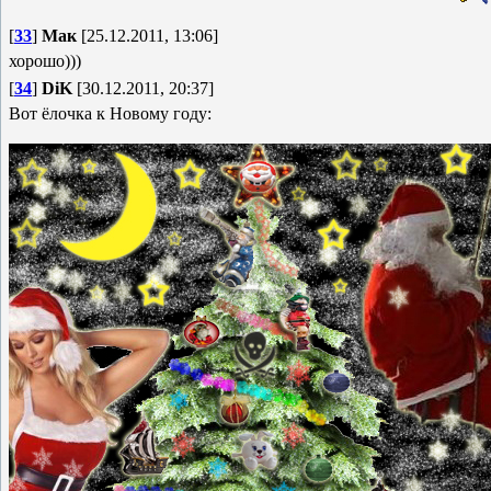
[
33
]
Мак
[25.12.2011, 13:06]
хорошо)))
[
34
]
DiK
[30.12.2011, 20:37]
Вот ёлочка к Новому году: