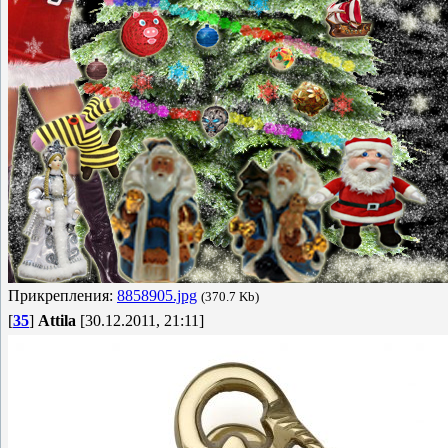
Прикрепления:
8858905.jpg
(370.7 Kb)
[
35
]
Attila
[30.12.2011, 21:11]