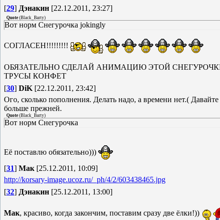
[
29
]
Дэнакин
[22.12.2011, 23:27]
Quote
(
Black_Barty
)
Вот норм Снегурочка jokingly
СОГЛАСЕН!!!!!!!!!
ОБЯЗАТЕЛЬНО СДЕЛАЙ АНИМАЦИЮ ЭТОЙ СНЕГУРОЧКЕ
ТРУСЫ КОНФЕТ
[
30
]
DiK
[22.12.2011, 23:42]
Ого, сколько пополнения. Делать надо, а времени нет.( Давайт
больше прежней.
Quote
(
Black_Barty
)
Вот норм Снегурочка
Её поставлю обязательно)))
[
31
]
Мак
[25.12.2011, 10:09]
http://korsary-image.ucoz.ru/_ph/4/2/603438465.jpg
[
32
]
Дэнакин
[25.12.2011, 13:00]
Мак
, красиво, когда закончим, поставим сразу две ёлки!))