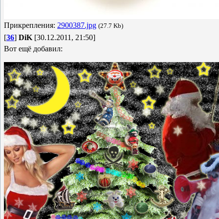
Прикрепления:
2900387.jpg
(27.7 Kb)
[
36
]
DiK
[30.12.2011, 21:50]
Вот ещё добавил: