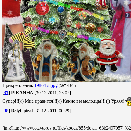
Прикрепления:
1986458.jpg
(397.4 Kb)
[
37
]
PIRANHA
[30.12.2011, 23:02]
Супер!!!))) Мне нравится!!!))) Какие вы молодцы!!!))) Уряяя!
[
38
]
Belyi_pirat
[31.12.2011, 00:29]
[img]http://www.otavtorov.ru/files/goods/855/detail_63b2497057_%