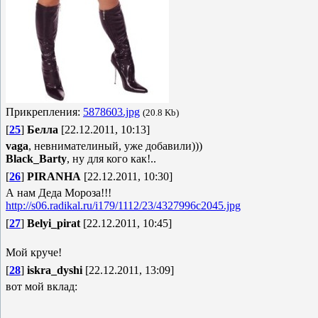
Прикрепления:
5878603.jpg
(20.8 Kb)
[
25
]
Белла
[22.12.2011, 10:13]
vaga
, невнимателиный, уже добавили)))
Black_Barty
, ну для кого как!..
[
26
]
PIRANHA
[22.12.2011, 10:30]
А нам Деда Мороза!!!
http://s06.radikal.ru/i179/1112/23/4327996c2045.jpg
[
27
]
Belyi_pirat
[22.12.2011, 10:45]
Мой круче!
[
28
]
iskra_dyshi
[22.12.2011, 13:09]
вот мой вклад: