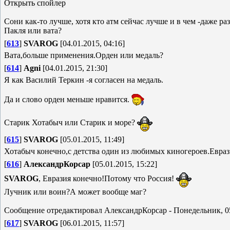
Сони как-то лучше, хотя кто атм сейчас лучше и в чем -даже раз
Пакля или вата?
[
613
]
SVAROG
[04.01.2015, 04:16]
Вата,больше применения.Орден или медаль?
[
614
]
Agni
[04.01.2015, 21:30]
Я как Василий Теркин -я согласен на медаль.
Да и слово орден меньше нравится.
Старик Хотабыч или Старик и море?
[
615
]
SVAROG
[05.01.2015, 11:49]
Хотабыч конечно,с детства один из любимых киногероев.Евра
[
616
]
АлександрКорсар
[05.01.2015, 15:22]
SVAROG
, Евразия конечно!Потому что Россия!
Лучник или воин?А может вообще маг?
Сообщение отредактировал
АлександрКорсар
-
Понедельник, 05
[
617
]
SVAROG
[06.01.2015, 11:57]