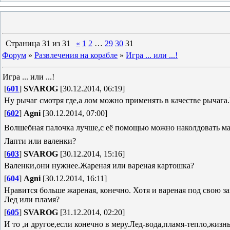
Страница
31
из
31
«
1
2
…
29
30
31
Форум
»
Развлечения на корабле
»
Игра ... или ...!
Игра ... или ...!
[
601
]
SVAROG
[30.12.2014, 06:19]
Ну рычаг смотря где,а лом можно применять в качестве рычаг
[
602
]
Agni
[30.12.2014, 07:00]
Волшебная палочка лучше,с её помощью можно наколдовать м
Лапти или валенки?
[
603
]
SVAROG
[30.12.2014, 15:16]
Валенки,они нужнее.Жареная или вареная картошка?
[
604
]
Agni
[30.12.2014, 16:11]
Нравится больше жареная, конечно. Хотя и вареная под свою за
Лед или пламя?
[
605
]
SVAROG
[31.12.2014, 02:20]
И то ,и другое,если конечно в меру.Лед-вода,пламя-тепло,жиз