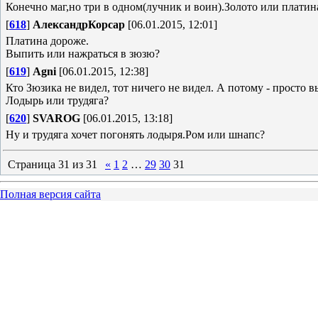
Конечно маг,но три в одном(лучник и воин).Золото или платин
[
618
]
АлександрКорсар
[06.01.2015, 12:01]
Платина дороже.
Выпить или нажраться в зюзю?
[
619
]
Agni
[06.01.2015, 12:38]
Кто Зюзика не видел, тот ничего не видел. А потому - просто в
Лодырь или трудяга?
[
620
]
SVAROG
[06.01.2015, 13:18]
Ну и трудяга хочет погонять лодыря.Ром или шнапс?
Страница
31
из
31
«
1
2
…
29
30
31
Полная версия сайта