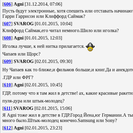
[
606
]
Agni
[31.12.2014, 07:06]
Пусть будут электронные, хотя спешить или отставать начинают
Гарри Гаррисон или Клиффорд Саймак?
[
607
]
SVAROG
[01.01.2015, 10:04]
Клиффорд Саймак,его читал немного.Шило или иголка?
[
608
]
Agni
[01.01.2015, 12:03]
Иголка лучше, к ней нитка прилагается.
Чапаев или Щорс?
[
609
]
SVAROG
[02.01.2015, 09:30]
Ну Чапаев как то ближе,и фильмов больше,и книг.Да и анекдо
.ГДР или ФРГ?
[
610
]
Agni
[02.01.2015, 10:45]
ГДР, потому что я там жил в детстве! ах, какие красивые ракетн
пуля-дура или штык-молодец?
[
611
]
SVAROG
[02.01.2015, 15:06]
Я Agni тоже жил в детстве в ГДР.Город Йена,юг Германии.А ты
много было.Штык-молодец конечно.Samsung или Sony?
[
612
]
Agni
[02.01.2015, 23:23]