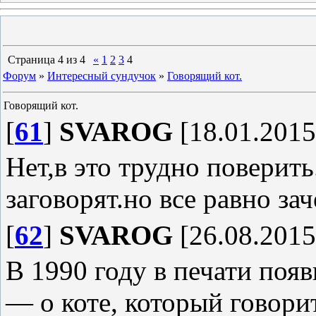
Страница
4
из
4
«
1
2
3
4
Форум
»
Интересный сундучок
»
Говорящий кот.
Говорящий кот.
[
61
]
SVAROG
[18.01.2015
Нет,в это трудно поверит
заговорят.но все равно зач
[
62
]
SVAROG
[26.08.2015
В 1990 году в печати поя
— о коте, который говори