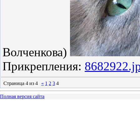
Волченкова)
Прикрепления:
8682922.j
Страница
4
из
4
«
1
2
3
4
Полная версия сайта