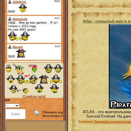
Atlas - открытый мир и 
[Смайлы чата]
500
ATLAS - это многопользова
Survival Evolved. На да
Категория:
Пиратский игровой вестни