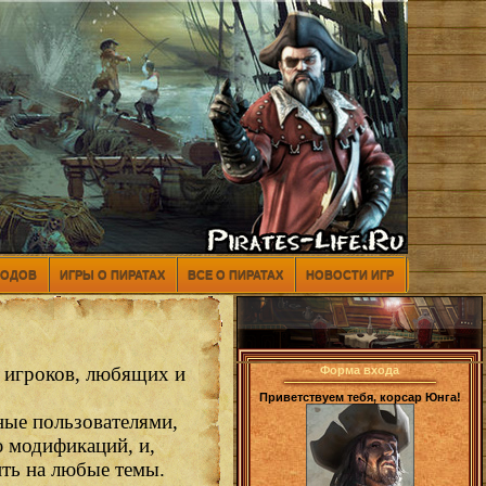
МОДОВ
ИГРЫ О ПИРАТАХ
ВСЕ О ПИРАТАХ
НОВОСТИ ИГР
ь игроков, любящих и
Форма входа
Приветствуем тебя, корсар Юнга!
ные пользователями,
ю модификаций, и,
ить на любые темы.