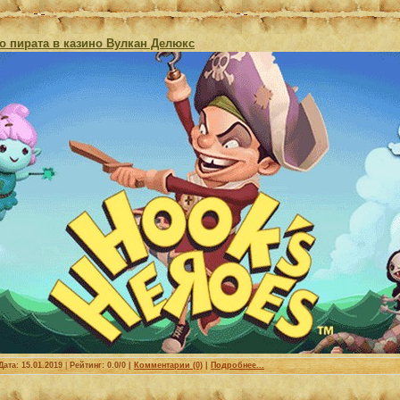
го пирата в казино Вулкан Делюкс
Дата:
15.01.2019
|
Рейтинг: 0.0/0 |
Комментарии (0)
|
Подробнее...