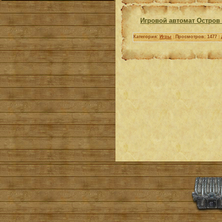
Игровой автомат Остров 
Категория:
Игры
|
Просмотров: 1477
|