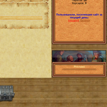
Пиратов:
25
Корсаров:
0
Пользователи, посетившие сайт за
текущий день:
korsary4
,
Ветерок
Реклама