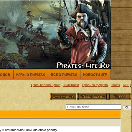
МОДОВ
ИГРЫ О ПИРАТАХ
ВСЕ О ПИРАТАХ
НОВОСТИ ИГР
[
Новые сообщения
·
Участники
·
Правила форума
·
Поиск
·
RSS
]
у и официально начинаю свою работу.