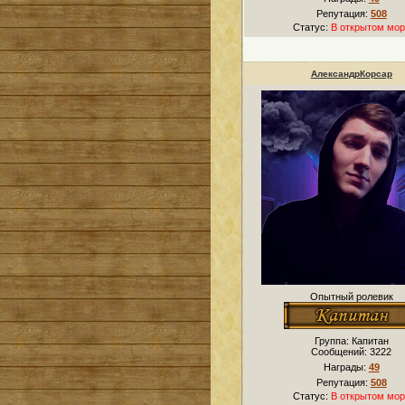
Репутация:
508
Статус:
В открытом мор
АлександрКорсар
Опытный ролевик
Группа: Капитан
Сообщений:
3222
Награды:
49
Репутация:
508
Статус:
В открытом мор