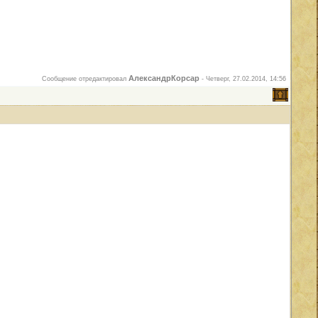
АлександрКорсар
Сообщение отредактировал
-
Четверг, 27.02.2014, 14:56