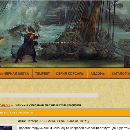
: ЧЕРНАЯ МЕТКА
TEMPEST
СЕРИЯ КОРСАРЫ
АДДОНЫ
КАТАЛОГ 
вателей
»
Никнеймы участников форума в стиле граффити
а в стиле граффити
Дата: Четверг, 27.02.2014, 14:54 | Сообщение #
1
Дорогие форумчане!Я наконец-то набрался смелости создать данную тем