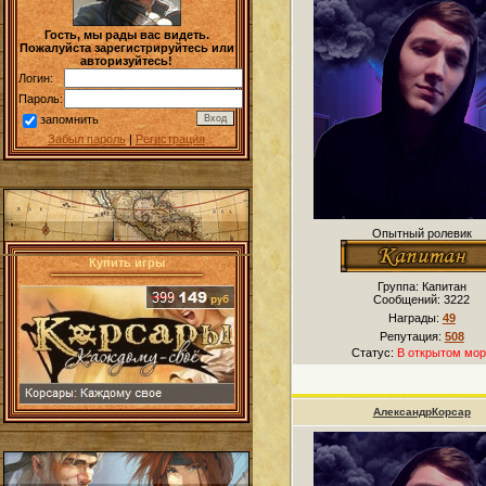
Гость, мы рады вас видеть.
Пожалуйста зарегистрируйтесь или
авторизуйтесь!
Логин:
Пароль:
запомнить
Забыл пароль
|
Регистрация
Опытный ролевик
Купить игры
Группа: Капитан
Сообщений:
3222
Награды:
49
Репутация:
508
Статус:
В открытом мор
АлександрКорсар