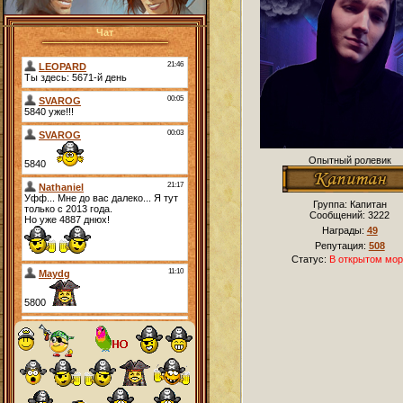
Чат
Опытный ролевик
Группа: Капитан
Сообщений:
3222
Награды:
49
Репутация:
508
Статус:
В открытом мор