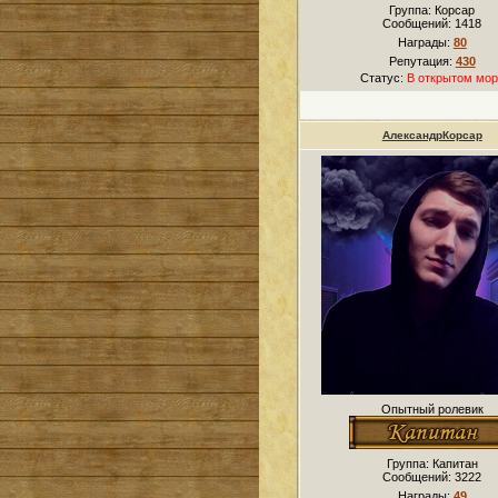
Группа: Корсар
Сообщений:
1418
Награды:
80
Репутация:
430
Статус:
В открытом мор
АлександрКорсар
Опытный ролевик
Группа: Капитан
Сообщений:
3222
Награды:
49