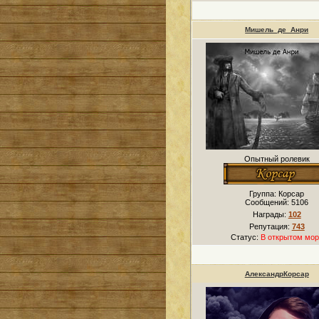
Мишель_де_Анри
Опытный ролевик
Группа: Корсар
Сообщений:
5106
Награды:
102
Репутация:
743
Статус:
В открытом мор
АлександрКорсар