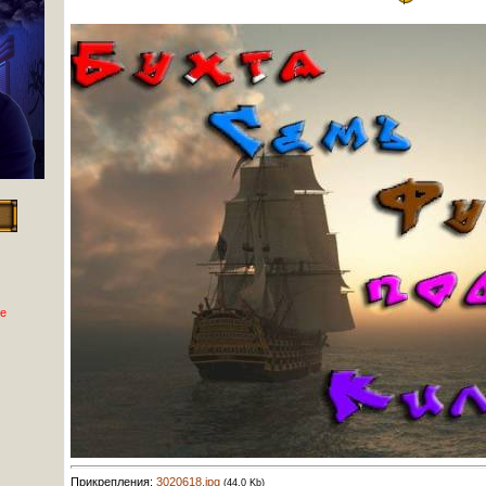
е
Прикрепления:
3020618.jpg
(44.0 Kb)