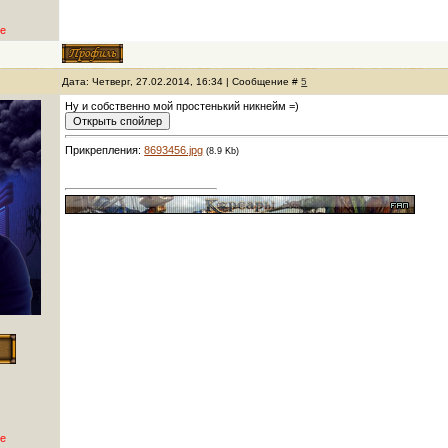
е
Дата: Четверг, 27.02.2014, 16:34 | Сообщение #
5
Ну и собственно мой простенький никнейм =)
Прикрепления:
8693456.jpg
(8.9 Kb)
е