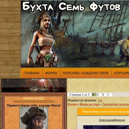
ГЛАВНАЯ
ФОРУМ
КОРСАРЫ: КАЖДОМУ СВОЕ
КОРСАРЫ
1
Страница
1
из
3
2
3
»
Форма входа
Модератор форума:
DiK
Форум
»
Жизнь на суше
»
Творчество пользо
Приветствуем тебя, корсар Юнга!
Никнеймы участников форум
АлександрКорсар