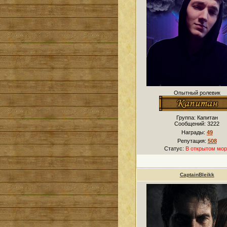
Опытный ролевик
Группа: Капитан
Сообщений:
3222
Награды:
49
Репутация:
508
Статус:
В открытом мор
CaptainBleikk