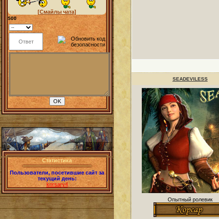
[Смайлы чата]
500
SEADEVILESS
Статистика
Пользователи, посетившие сайт за
текущий день:
korsary4
Опытный ролевик