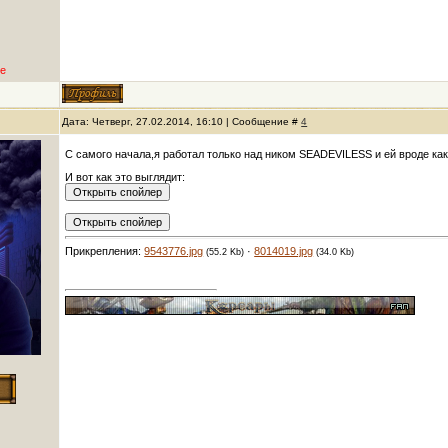
е
Дата: Четверг, 27.02.2014, 16:10 | Сообщение #
4
С самого начала,я работал только над ником SEADEVILESS и ей вроде ка
И вот как это выглядит:
Прикрепления:
9543776.jpg
·
8014019.jpg
(55.2 Kb)
(34.0 Kb)