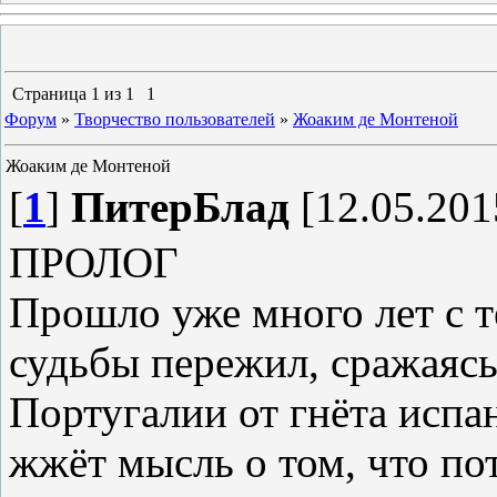
Страница
1
из
1
1
Форум
»
Творчество пользователей
»
Жоаким де Монтеной
Жоаким де Монтеной
[
1
]
ПитерБлад
[12.05.201
ПРОЛОГ
Прошло уже много лет с т
судьбы пережил, сражаясь
Португалии от гнёта испа
жжёт мысль о том, что пот