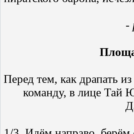
-
Площа
Перед тем, как драпать и
команду, в лице Тай 
Д
1/3. Идём направо, берём 