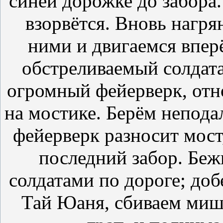
синей дорожке до забора.
взорвётся. Вновь нагря
ними и двигаемся вперё
обстреливаемый солдата
огромный фейерверк, отн
на мостике. Берём непода
фейерверк разносит мост,
последний забор. Беж
солдатами по дороге; доб
Тай Юаня, сбиваем мише