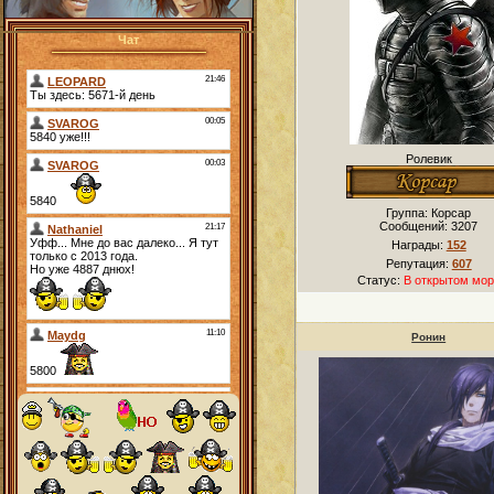
Чат
Ролевик
Группа: Корсар
Сообщений:
3207
Награды:
152
Репутация:
607
Статус:
В открытом мор
Ронин