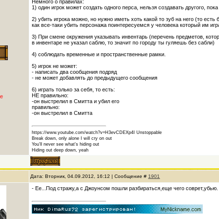
Немного о правилах:
1) один игрок может создать одного перса, нельзя создавать другого, пок
2) убить игрока можно, но нужно иметь хоть какой то зуб на него (то есть
как все-таки убить персонажа поинтересуемся у человека который им иг
3) При смене окружения указывать инвентарь (перечень предметов, котор
в инвентаре не указал саблю, то значит по городу ты гуляешь без сабли)
4) соблюдать временные и пространственные рамки.
5) игрок не может:
- написать два сообщения подряд
- не может добавлять до предыдущего сообщения
6) играть только за себя, то есть:
НЕ правильно:
е
-он выстрелил в Смитта и убил его
правильно:
-он выстрелил в Смитта
https://www.youtube.com/watch?v=H3evCDEXp4I Unstoppable
Break down, only alone I will cry on out
You'll never see what's hiding out
Hiding out deep down, yeah
Дата: Вторник, 04.09.2012, 16:12 | Сообщение #
1901
- Ее...Под стражу,а с Джоунсом пошли разбираться,еще чего соврет,убью.