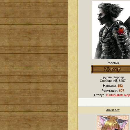
Ролевик
Группа: Корсар
Сообщений:
3207
Награды:
152
Репутация:
607
Статус:
В открытом мор
Элизабет