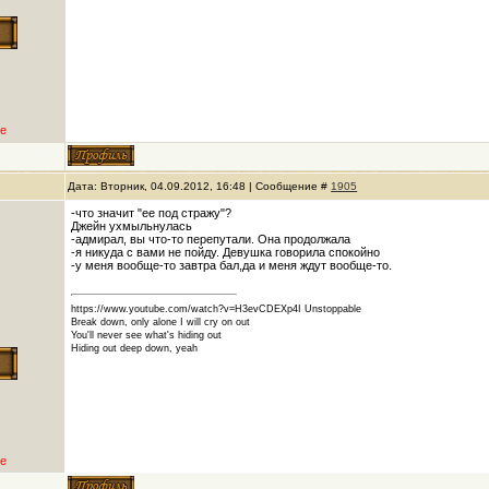
е
Дата: Вторник, 04.09.2012, 16:48 | Сообщение #
1905
-что значит "ее под стражу"?
Джейн ухмыльнулась
-адмирал, вы что-то перепутали. Она продолжала
-я никуда с вами не пойду. Девушка говорила спокойно
-у меня вообще-то завтра бал,да и меня ждут вообще-то.
https://www.youtube.com/watch?v=H3evCDEXp4I Unstoppable
Break down, only alone I will cry on out
You'll never see what's hiding out
Hiding out deep down, yeah
е