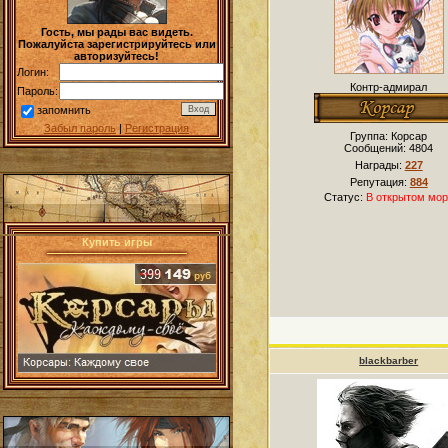
Гость, мы рады вас видеть.
Пожалуйста зарегистрируйтесь или
авторизуйтесь!
Логин:
Контр-адмирал
Пароль:
запомнить
Забыл пароль
|
Регистрация
Группа: Корсар
Сообщений:
4804
Награды:
227
Репутация:
884
Статус:
В открытом мор
Купить игры
blackbarber