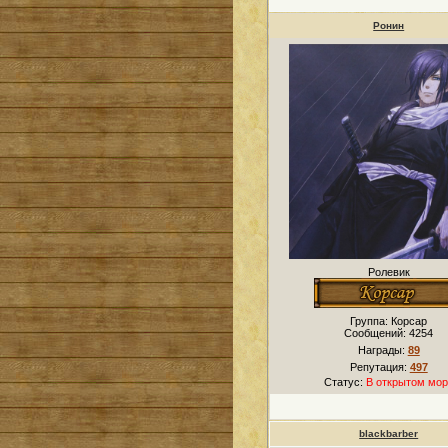
Ронин
Ролевик
Группа: Корсар
Сообщений:
4254
Награды:
89
Репутация:
497
Статус:
В открытом мор
blackbarber