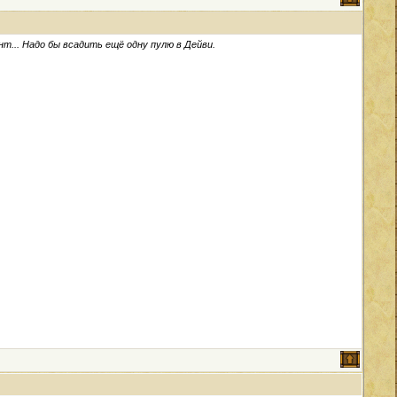
т... Надо бы всадить ещё одну пулю в Дейви.