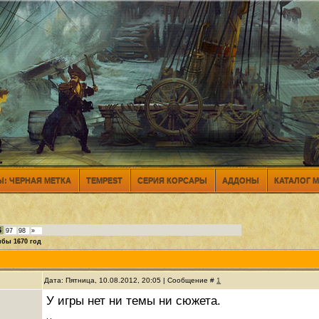
: ЧЕРНАЯ МЕТКА
TEMPEST
СЕРИЯ КОРСАРЫ
АДДОНЫ
КАТАЛОГ 
6
97
98
»
ибы 1670 год
Дата: Пятница, 10.08.2012, 20:05 | Сообщение #
1
У игры нет ни темы ни сюжета.