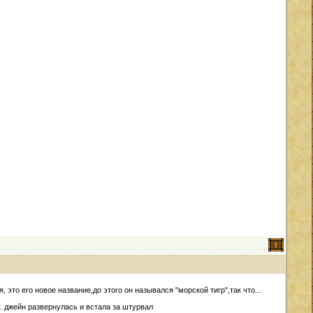
 это его новое название,до этого он назывался "морской тигр",так что...
у. джейн развернулась и встала за штурвал