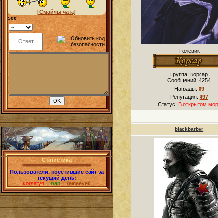
[Смайлы чата]
500
Ролевик
Группа: Корсар
Сообщений:
4254
Награды:
89
Репутация:
497
Статус:
В открытом мор
blackbarber
Статистика
Пользователи, посетившие сайт за
текущий день:
korsary4
,
Erran
,
Eremeevek