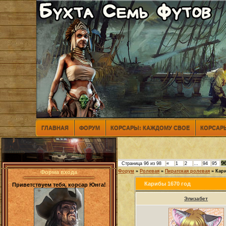
ГЛАВНАЯ
ФОРУМ
КОРСАРЫ: КАЖДОМУ СВОЕ
КОРСАРЫ
9
Страница
96
из
98
«
1
2
…
94
95
Форум
»
Ролевая
»
Пиратская ролевая
»
Кар
Форма входа
Карибы 1670 год
Приветствуем тебя, корсар Юнга!
Элизабет