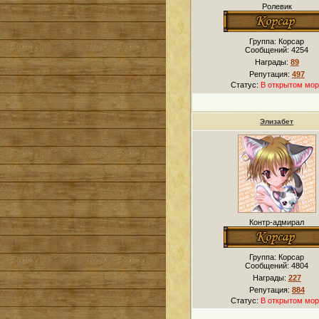
Ролевик
Группа: Корсар
Сообщений:
4254
Награды:
89
Репутация:
497
Статус:
В открытом мор
Элизабет
Контр-адмирал
Группа: Корсар
Сообщений:
4804
Награды:
227
Репутация:
884
Статус:
В открытом мор