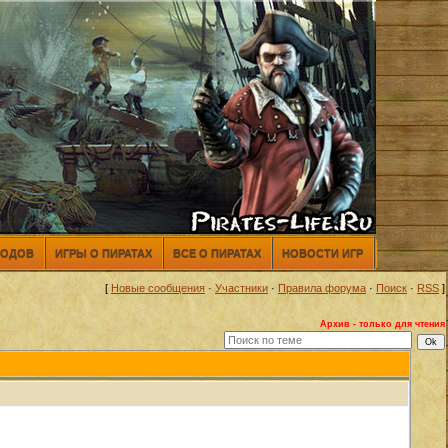
МОДОВ
ИГРЫ О ПИРАТАХ
ВСЕ О ПИРАТАХ
НОВОСТИ ИГР
[
Новые сообщения
·
Участники
·
Правила форума
·
Поиск
·
RSS
]
Архив - только для чтения