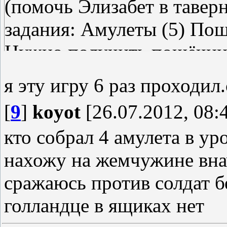
(помочь Элизабет в тавер
задания: Амулеты (5) Пощё
Нужно получить пощёчин
Игра в покер -- выиграть 
я эту игру 6 раз проходил
ч.2 -- продолжение квеста
[
9
]
koyot
[26.07.2012, 08:
развязки: поговорить с че
кто собрал 4 амулета в ур
пристани и рассказать ем
нахожу на жемчужине внач
Тогда тот предлагает пере
сражаюсь против солдат бе
больше. Соглашаясь, нахо
голландце в ящиках нет
говорим с поставщиком. 