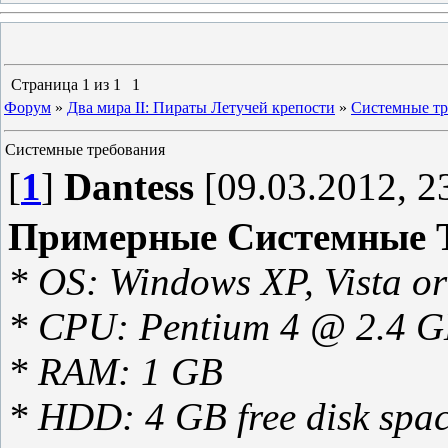
Страница
1
из
1
1
Форум
»
Два мира II: Пираты Летучей крепости
»
Системные тр
Системные требования
[
1
]
Dantess
[09.03.2012, 2
Примерные Системные Т
* OS: Windows XP, Vista o
* CPU: Pentium 4 @ 2.4 
* RAM: 1 GB
* HDD: 4 GB free disk spa