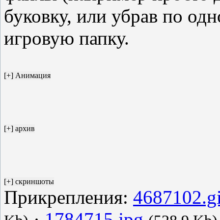
буковку, или убрав по одн
игровую папку.
Прикрепления:
4687102.gi
·
1784715.jpg