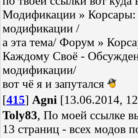
по твоей ссылки вот куда 
Модификации » Корсары:
модификации /
а эта тема/ Форум » Корс
Каждому Своё - Обсужден
модификации/
вот чё я и запутался
[
415
]
Agni
[13.06.2014, 12
Toly83
, По моей ссылке в
13 страниц - всех модов 