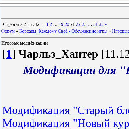
Страница
21
из
32
«
1
2
…
19
20
21
22
23
…
31
32
»
Форум
»
Корсары: Каждому Своё - Обсуждение игры
»
Игровы
Игровые модификации
[
1
]
Чарльз_Хантер
[11.12
Модификации для "
Модификация "Старый бло
Модификация "Новый кур