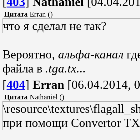
[
403
]
Nathaniel
[04.04.201
Цитата
Erran
(
)
что я сделал не так?
Вероятно,
альфа-канал
гд
файла в
.tga.tx
...
[
404
]
Erran
[06.04.2014, 0
Цитата
Nathaniel
(
)
\resource\textures\flagall_
при помощи Convertor TX и