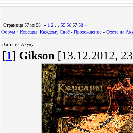
Страница
57
из
58
«
1
2
…
55
56
57
58
»
Форум
»
Корсары: Каждому Своё - Прохождение
»
Охота на Ак
Охота на Акулу
[
1
]
Gikson
[13.12.2012, 23