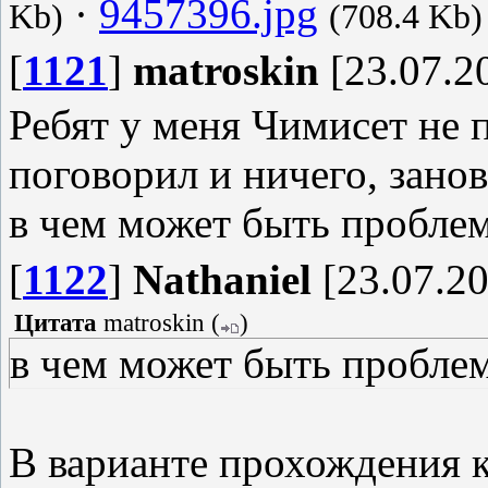
·
9457396.jpg
Kb)
(708.4 Kb)
[
1121
]
matroskin
[23.07.20
Ребят у меня Чимисет не п
поговорил и ничего, зано
в чем может быть пробле
[
1122
]
Nathaniel
[23.07.20
Цитата
matroskin
(
)
в чем может быть пробле
В варианте прохождения к