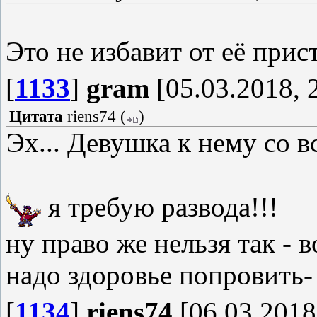
Это не избавит от её прис
[
1133
]
gram
[05.03.2018, 
Цитата
riens74
(
)
Эх... Девушка к нему со 
я требую развода!!!
ну право же нельзя так - в
надо здоровье попровить-
[
1134
]
riens74
[06.03.2018