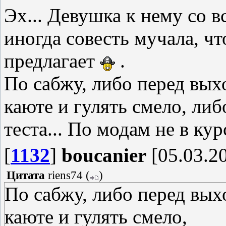
Эх... Девушка к нему со в
иногда совесть мучала, чт
предлагает
.
По сабжу, либо перед выхо
каюте и гулять смело, либ
теста... По модам не в ку
[
1132
]
boucanier
[05.03.20
Цитата
riens74
(
)
По сабжу, либо перед выхо
каюте и гулять смело,