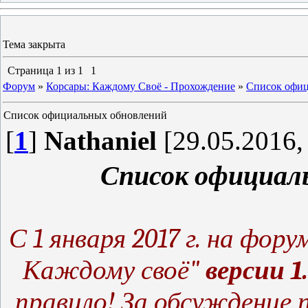
Тема закрыта
Страница
1
из
1
1
Форум
»
Корсары: Каждому Своё - Прохождение
»
Список офи
Список официальных обновлений
[
1
]
Nathaniel
[29.05.2016,
Список официал
С 1 января 2017 г. на фор
Каждому своё"
версии 1
правило! За обсуждение 