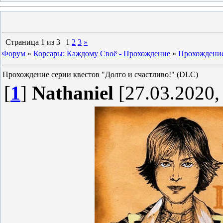
Страница
1
из
3
1
2
3
»
Форум
»
Корсары: Каждому Своё - Прохождение
»
Прохождение
Прохождение серии квестов "Долго и счастливо!" (DLC)
[
1
]
Nathaniel
[27.03.2020,