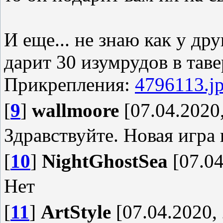
И еще... не знаю как у д
дарит 30 изумрудов в тав
Прикрепления:
4796113.j
[
9
]
wallmoore
[07.04.2020,
Здравствуйте. Новая игра
[
10
]
NightGhostSea
[07.04
Нет
[
11
]
ArtStyle
[07.04.2020, 