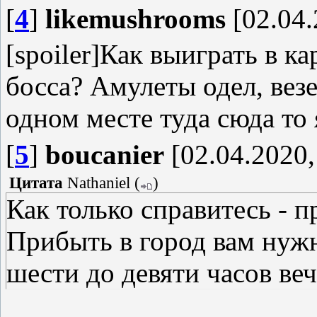
[
4
]
likemushrooms
[02.04.
[spoiler]Как выиграть в к
босса? Амулеты одел, везе
одном месте туда сюда то 
[
5
]
boucanier
[02.04.2020,
Цитата
Nathaniel
(
)
Как только справитесь - 
Прибыть в город вам нужно
шести до девяти часов веч