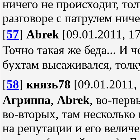
ничего не происходит, тол
разговоре с патрулем ниче
[
57
]
Abrek
[09.01.2011, 17
Точно такая же беда... И ч
бухтам высаживался, толку
[
58
]
князь78
[09.01.2011,
Агриппа
,
Abrek
, во-перв
во-вторых, там несколько
на репутации и его величе