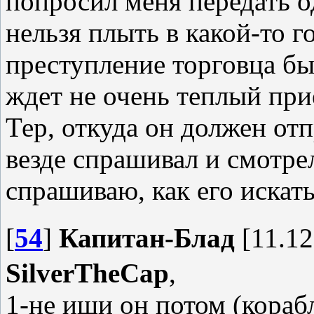
попросил меня передать о
нельзя плыть в какой-то г
преступление торговца бы
ждет не очень теплый прие
Тер, откуда он должен отп
везде спрашивал и смотрел!
спрашиваю, как его искать
[
54
]
Капитан-Блад
[11.12
SilverTheCap
,
1-не ищи он потом (корабл