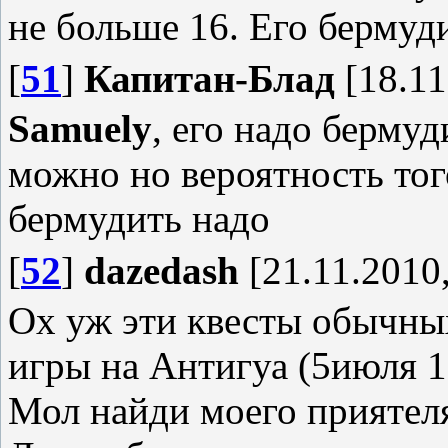
не больше 16. Его бермуд
[
51
]
Капитан-Блад
[18.11
Samuely
, его надо бермуд
можно но вероятность тог
бермудить надо
[
52
]
dazedash
[21.11.2010,
Ох уж эти квесты обычных
игры на Антигуа (5июля 16
Мол найди моего приятеля,