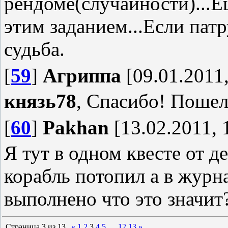
рендоме(случайности)...Е
этим заданием...Если патр
судьба.
[
59
]
Агриппа
[09.01.2011,
князь78
, Спасибо! Пошел
[
60
]
Pakhan
[13.02.2011, 
Я тут в одном квесте от д
корабль потопил а в журн
выполнено что это значит
Страница
3
из
13
«
1
2
3
4
5
…
12
13
»