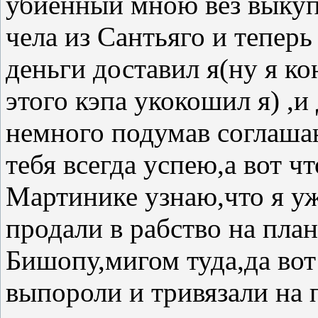
убиенный мною вез выкуп
чела из Сантьяго и теперь
деньги доставил я(ну я ко
этого кэпа укокошил я) ,и
немного подумав соглашаю
тебя всегда успею,а вот ч
Мартинике узнаю,что я уж
продали в рабство на пла
Бишопу,мигом туда,да вот 
выпороли и тривязали на 