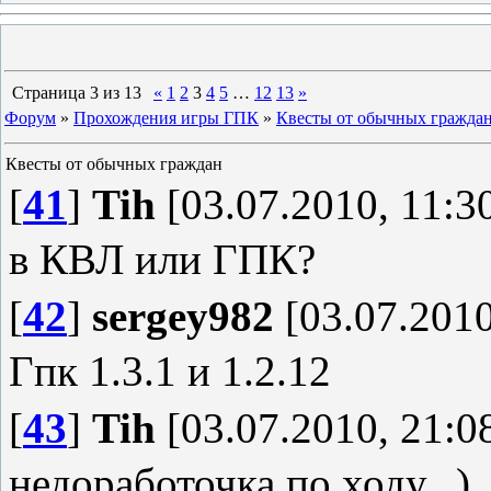
Страница
3
из
13
«
1
2
3
4
5
…
12
13
»
Форум
»
Прохождения игры ГПК
»
Квесты от обычных гражда
Квесты от обычных граждан
[
41
]
Tih
[03.07.2010, 11:3
в КВЛ или ГПК?
[
42
]
sergey982
[03.07.2010
Гпк 1.3.1 и 1.2.12
[
43
]
Tih
[03.07.2010, 21:0
недоработочка по ходу...)