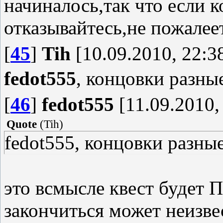
начиналось,так что если к
отказывайтесь,не пожал
[
45
]
Tih
[10.09.2010, 22:3
fedot555
, концовки разны
[
46
]
fedot555
[11.09.2010,
Quote
(
Tih
)
fedot555, концовки разны
это всмысле квест будет 
закончиться может неизве