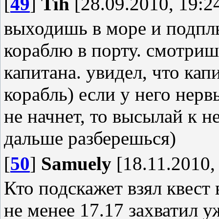
[
49
]
Tih
[28.09.2010, 19:2
выходишь в море и подпл
кораблю в порту. смотриш
капитана. увидел, что кап
корабль) если у него нерв
не начнет, то высылай к н
дальше разберешься)
[
50
]
Samuely
[18.11.2010,
Кто подскажет взял квест
не менее 17.17 захватил у