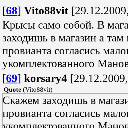
[
68
]
Vito88vit
[29.12.2009,
Крысы само собой. В маг
заходишь в магазин а там
провианта согласись мало
укомплектованного Манов
[
69
]
korsary4
[29.12.2009,
Quote
(
Vito88vit
)
Скажем заходишь в магази
провианта согласись мало
укомплектованного Мано