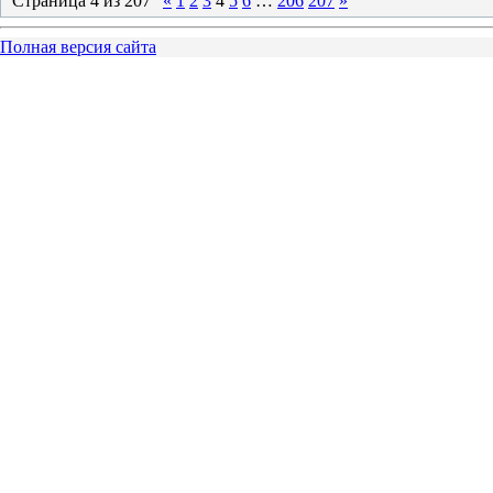
Страница
4
из
207
«
1
2
3
4
5
6
…
206
207
»
Полная версия сайта