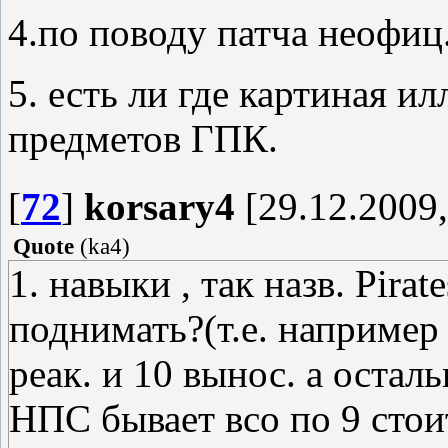
4.по поводу патча неофиц.
5. есть ли где картиная и
предметов ГПК.
[
72
]
korsary4
[29.12.2009,
Quote
(
ka4
)
1. навыки , так назв. Pira
поднимать?(т.е. например 
реак. и 10 вынос. а осталь
НПС бывает всо по 9 стои