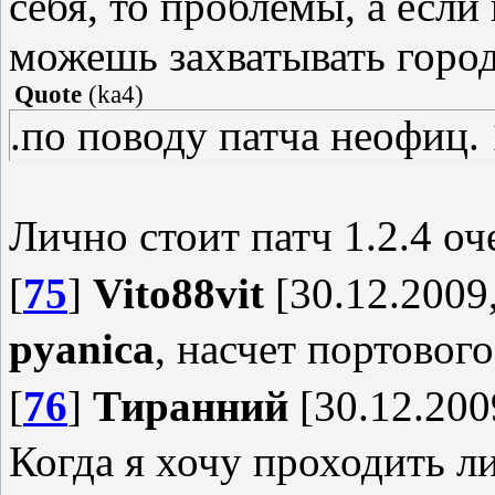
себя, то проблемы, а если
можешь захватывать город
Quote
(
ka4
)
.по поводу патча неофиц. 
Лично стоит патч 1.2.4 о
[
75
]
Vito88vit
[30.12.2009,
pyanica
, насчет портовог
[
76
]
Тиранний
[30.12.200
Когда я хочу проходить л