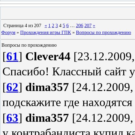
Страница
4
из
207
«
1
2
3
4
5
6
…
206
207
»
Форум
»
Прохождения игры ГПК
»
Вопросы по прохождению
Вопросы по прохождению
[
61
]
Clever44
[23.12.2009,
Спасибо! Классный сайт у
[
62
]
dima357
[24.12.2009,
подскажите где находятс
[
63
]
dima357
[24.12.2009,
у контрабандиста купил ка