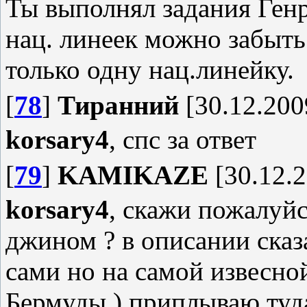
Ты выполнял задания Генр
нац. линеек можно забыть
только одну нац.линейку.
[
78
]
Тиранний
[30.12.200
korsary4
, спс за ответ
[
79
]
KAMIKAZE
[30.12.2
korsary4
, скажи пожалуйс
джином ? в описании сказа
сами но на самой извесно
Бермуды ) приплываю туда