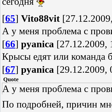
сегодня
[
65
]
Vito88vit
[27.12.2009,
А у меня проблема с про
[
66
]
pyanica
[27.12.2009, 
Крысы едят или команда 
[
67
]
pyanica
[29.12.2009, 
Quote
А у меня проблема с про
По подробней, причин м