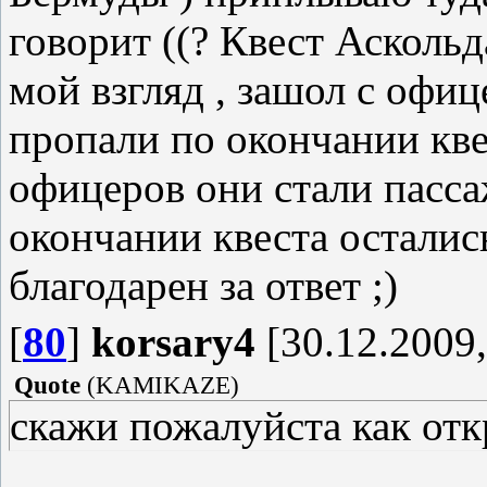
говорит ((? Квест Аскольд
мой взгляд , зашол с офи
пропали по окончании квес
офицеров они стали пасса
окончании квеста остались
благодарен за ответ ;)
[
80
]
korsary4
[30.12.2009,
Quote
(
KAMIKAZE
)
скажи пожалуйста как от