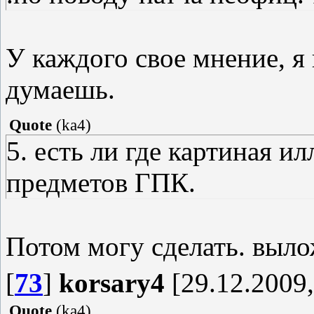
У каждого свое мнение, я 
думаешь.
Quote
(
ka4
)
5. есть ли где картиная и
предметов ГПК.
Потом могу сделать. выл
[
73
]
korsary4
[29.12.2009,
Quote
(
ka4
)