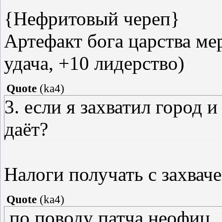
{Нефритовый череп}
Артефакт бога царства ме
удача, +10 лидерство)
Quote
(
ka4
)
3. если я захватил город и
даёт?
Налоги получать с захваче
Quote
(
ka4
)
.по поводу патча неофиц. 