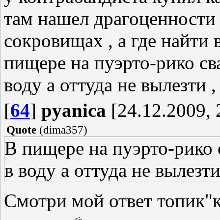
там нашел драгоценности
сокровищах , а где найти 
пищере на пуэрто-рико св
воду а оттуда не вылезти ,
[
64
]
pyanica
[24.12.2009, 
Quote
(
dima357
)
В пищере на пуэрто-рико 
в воду а оттуда не вылезти
Смотри мой ответ топик"