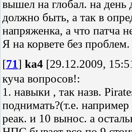
вышел на глобал. на день 
должно быть, а так в опр
напряженка, а что патча н
Я на корвете без проблем
[
71
]
ka4
[29.12.2009, 15:5
куча вопросов!:
1. навыки , так назв. Pira
поднимать?(т.е. например 
реак. и 10 вынос. а осталь
НПС бывает всо по 9 стои