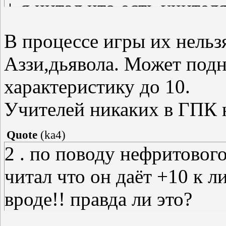
+ я читал что есть учителя
именно они поднимают и г
В процессе игры их нельзя
они)
Аззи,дьявола. Может под
характеристику до 10.
Учителей никаких в ГПК н
Quote
(
ka4
)
2 . по поводу нефритового
читал что он даёт +10 к л
вроде!! правда ли это?