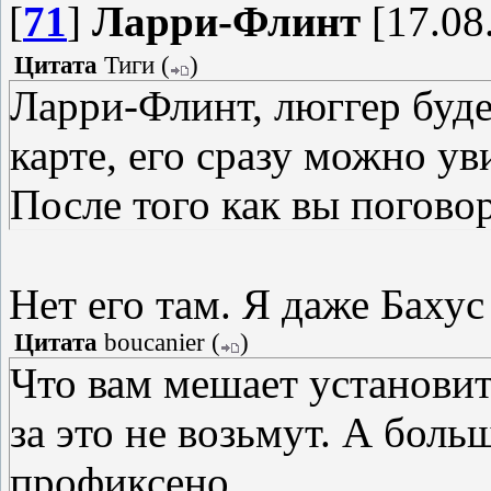
[
71
]
Ларри-Флинт
[17.08
Цитата
Тиги
(
)
Ларри-Флинт, люггер буде
карте, его сразу можно ув
После того как вы поговор
Нет его там. Я даже Бахус
Цитата
boucanier
(
)
Что вам мешает установить
за это не возьмут. А боль
профиксено.