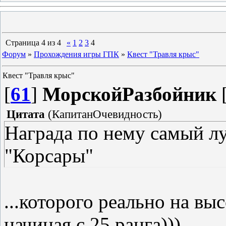
Страница
4
из
4
«
1
2
3
4
Форум
»
Прохождения игры ГПК
»
Квест "Травля крыс"
Квест "Травля крыс"
[
61
]
МорскойРазбойник
[
Цитата
(
КапитанОчевидность
)
Награда по нему самый л
"Корсары"
...которого реально на в
начиная с 25 ранга)))