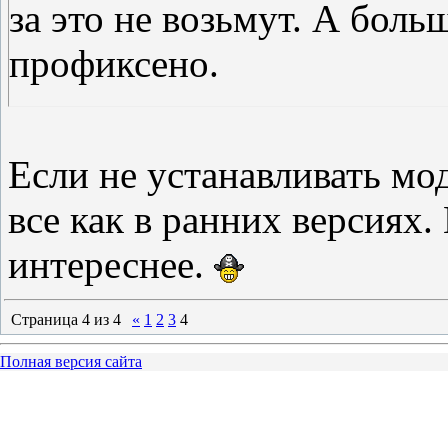
за это не возьмут. А боль
профиксено.
Это та версия в которой с
Если не устанавливать мод
поединках? В которой сл
все как в ранних версиях.
соперников?
интереснее.
Страница
4
из
4
«
1
2
3
4
Полная версия сайта