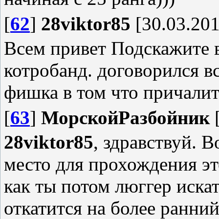
[
62
]
28viktor85
[30.03.201
Всем привет Подскажите вз
котробанд. договорился вс
фишка в том что причалит
[
63
]
МорскойРазбойник
[
28viktor85
, здравствуй. 
место для прохождения эт
как ты потом люггер искат
откатится на более ранний 