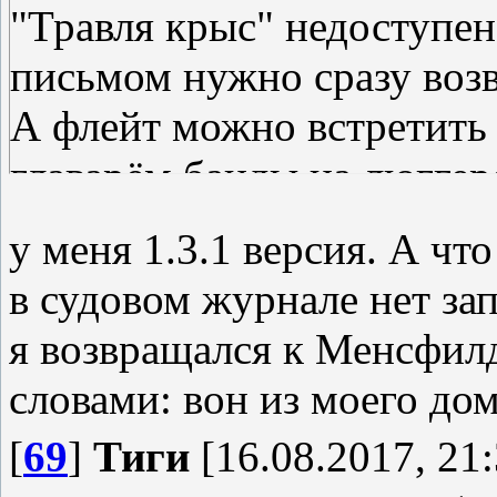
"Травля крыс" недоступен
письмом нужно сразу возв
А флейт можно встретить 
главарём банды на люггере
сбежит...
у меня 1.3.1 версия. А что
в судовом журнале нет за
я возвращался к Менсфилд
словами: вон из моего до
[
69
]
Тиги
[16.08.2017, 21: