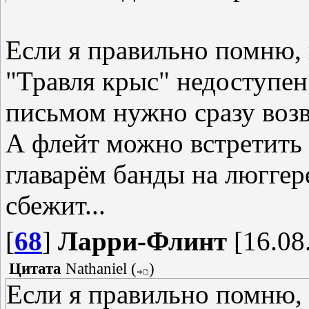
Если я правильно помню, н
"Травля крыс" недоступен
письмом нужно сразу возв
А флейт можно встретить 
главарём банды на люггере
сбежит...
[
68
]
Ларри-Флинт
[16.08
Цитата
Nathaniel
(
)
Если я правильно помню, н