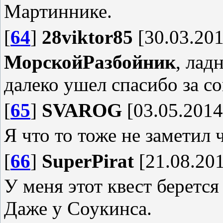
Мартиннике.
[
64
]
28viktor85
[30.03.201
МорскойРазбойник
, лад
далеко ушел спасибо за со
[
65
]
SVAROG
[03.05.2014
Я что то тоже не заметил
[
66
]
SuperPirat
[21.08.201
У меня этот квест беретс
Даже у Соукинса.