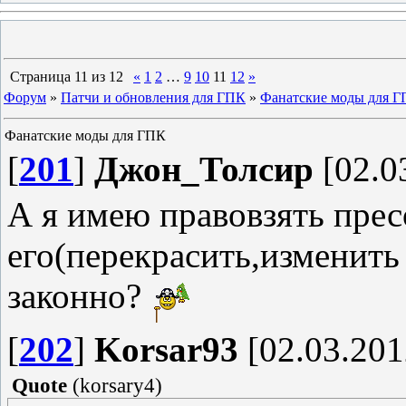
Страница
11
из
12
«
1
2
…
9
10
11
12
»
Форум
»
Патчи и обновления для ГПК
»
Фанатские моды для 
Фанатские моды для ГПК
[
201
]
Джон_Толсир
[02.0
А я имею правовзять прес
его(перекрасить,изменить
законно?
[
202
]
Korsar93
[02.03.201
Quote
(
korsary4
)