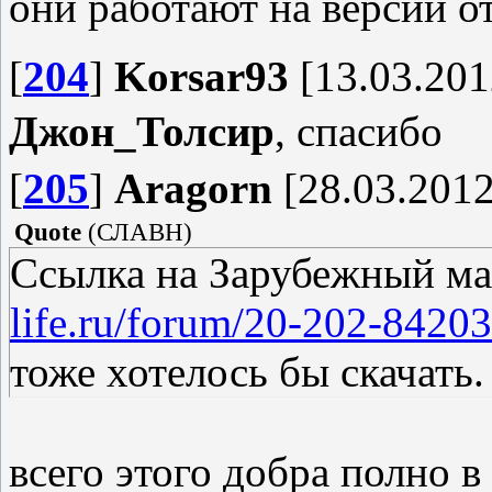
они работают на версии от
города Кардифф, кому-то 
по фильму "Торчвуд"...
[
204
]
Korsar93
[13.03.201
Другие два тоже чьи то ге
Джон_Толсир
, спасибо
[
205
]
Aragorn
[28.03.2012
ССЫЛКА: Скачать
Quote
(
СЛАВН
)
Ссылка на Зарубежный ма
life.ru/forum/20-202-842
тоже хотелось бы скачать.
всего этого добра полно 