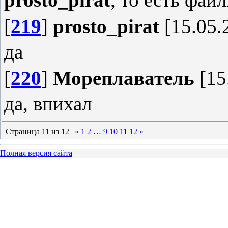
[
219
]
prosto_pirat
[15.05.
да
[
220
]
Мореплаватель
[15
да, впихал
Страница
11
из
12
«
1
2
…
9
10
11
12
»
Полная версия сайта