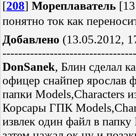
[
208
]
Мореплаватель
[13
понятно ток как переноси
Добавлено
(13.05.2012, 1
---------------------------------
DonSanek
, Блин сделал к
офицер снайпер ярослав фр
папки Models,Characters и
Корсары ГПК Models,Charac
извлек один файл в папку
затем нажал ок ну и поза