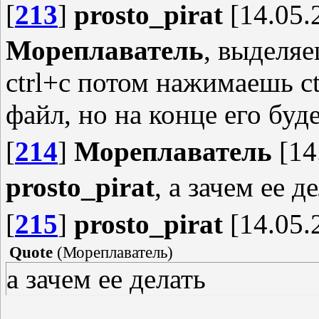
[
213
]
prosto_pirat
[14.05.
Мореплаватель
, выделя
ctrl+c потом нажимаешь ct
файл, но на конце его буд
[
214
]
Мореплаватель
[14
prosto_pirat
, а зачем ее д
[
215
]
prosto_pirat
[14.05.
Quote
(
Мореплаватель
)
а зачем ее делать