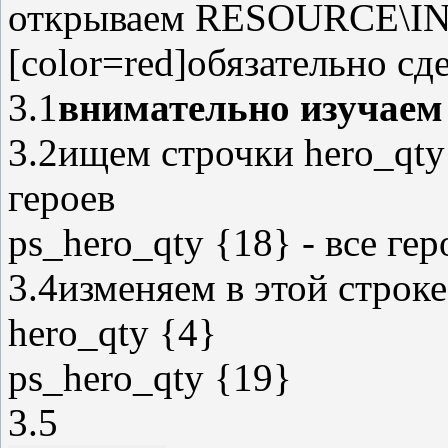
открываем RESOURCE\INI\t
[color=red]обязательно с
3.1
внимательно изучаем
3.2ищем строчки hero_qty
героев
ps_hero_qty {18} - все гер
3.4изменяем в этой строке
hero_qty {4}
ps_hero_qty {19}
3.5