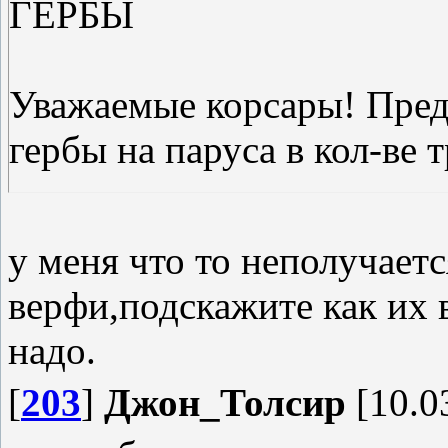
ГЕРБЫ
Уважаемые корсары! Пре
гербы на паруса в кол-ве т
Установка: просто скопиро
у меня что то неполучаетс
Удаление: просто не выби
верфи,подскажите как их в
добавляются в игру не за
надо.
[
203
]
Джон_Толсир
[10.0
Кстати. первый на рисунке