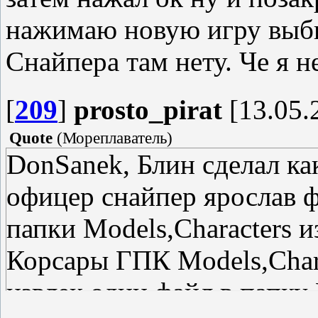
нажимаю новую игру выб
Снайпера там нету. Че я н
[
209
]
prosto_pirat
[13.05.
Quote
(
Мореплаватель
)
DonSanek, Блин сделал как
офицер снайпер ярослав фр
папки Models,Characters и
Корсары ГПК Models,Charac
извлек один файл в папку