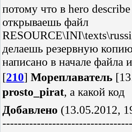
затем нажал ок ну и поза
потому что в hero describe
нажимаю новую игру выб
открываешь файл
Снайпера там нету. Че я н
RESOURCE\INI\texts\russia
делаешь резервную копию,
написано в начале файла 
[
210
]
Мореплаватель
[13
prosto_pirat
, а какой код
Добавлено
(13.05.2012, 1
---------------------------------