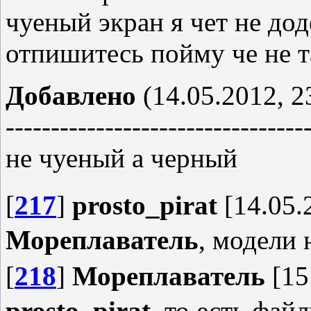
чуеный экран я чет не дод
отпишитесь пойму че не та
Добавлено
(14.05.2012, 2
---------------------------------
не чуеный а черный
[
217
]
prosto_pirat
[14.05.
Мореплаватель
, модели 
[
218
]
Мореплаватель
[15
prosto_pirat
, то есть фай