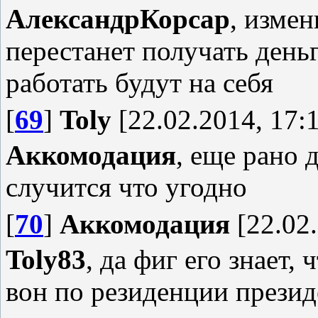
АлександрКорсар
, измен
перестанет получать день
работать будут на себя
[
69
]
Toly
[22.02.2014, 17:
Аккомодация
, еще рано 
случится что угодно
[
70
]
Аккомодация
[22.02.
Toly83
, да фиг его знает, 
вон по резиденции презид