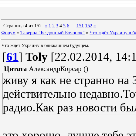
Страница
4
из
152
«
1
2
3
4
5
6
…
151
152
»
Форум
»
Таверна "Бездонный Бочонок"
»
Что ждёт Украину в 
Что ждёт Украину в ближайшем будущем.
[
61
]
Toly
[22.02.2014, 14:
Цитата
АлександрКорсар
(
)
живу я как не странно на 
действительно недавно.То
радио.Как раз новости бы
это хорошо. лучше тебе эт