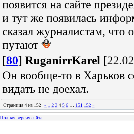
появится на сайте президе
и тут же появилась инфор
сказал журналистам, что 
путают
[
80
]
RuganirrKarel
[22.02
Он вообще-то в Харьков с
видать не доехал.
Страница
4
из
152
«
1
2
3
4
5
6
…
151
152
»
Полная версия сайта