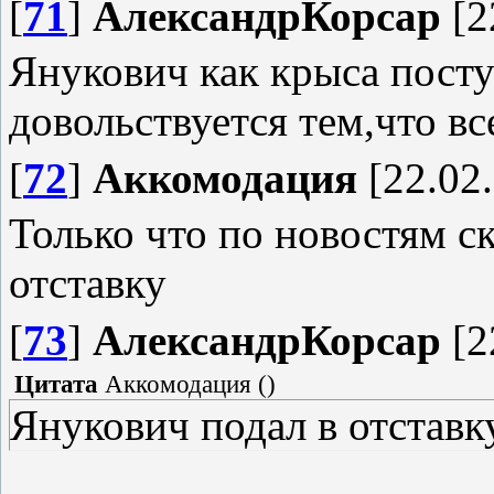
[
71
]
АлександрКорсар
[2
Янукович как крыса посту
довольствуется тем,что в
[
72
]
Аккомодация
[22.02.
Только что по новостям ск
отставку
[
73
]
АлександрКорсар
[2
Цитата
Аккомодация
(
)
Янукович подал в отставк