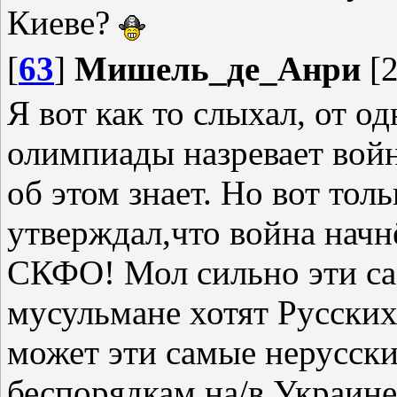
Киеве?
[
63
]
Мишель_де_Анри
[2
Я вот как то слыхал, от о
олимпиады назревает вой
об этом знает. Но вот тол
утверждал,что война начн
СКФО! Мол сильно эти с
мусульмане хотят Русских
может эти самые нерусски
беспорядкам на/в Украине