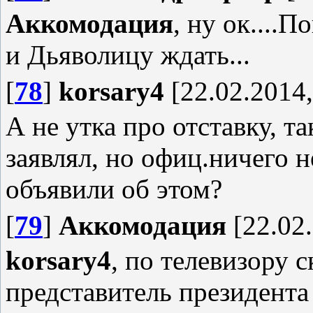
Аккомодация
, ну ок....
и Дьяволицу ждать...
[
78
]
korsary4
[22.02.2014,
А не утка про отставку, т
заявлял, но офиц.ничего 
объявили об этом?
[
79
]
Аккомодация
[22.02.
korsary4
, по телевизору 
представитель президента