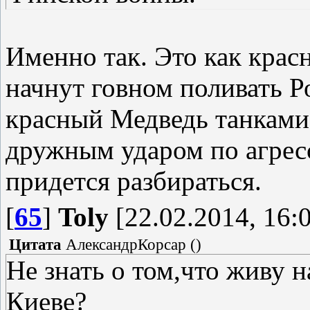
Именно так. Это как красн
начнут говном поливать Р
красный Медведь танками
дружным ударом по агрес
придется разбираться.
[
65
]
Toly
[22.02.2014, 16:
Цитата
АлександрКорсар
(
)
Не знать о том,что живу н
Киеве?