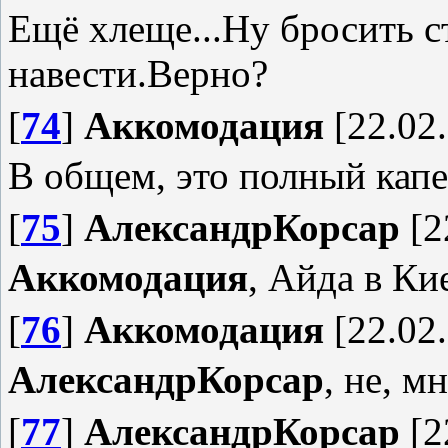
Ещё хлеще...Ну бросить 
навести.Верно?
[
74
]
Аккомодация
[22.02.
В общем, это полный кап
[
75
]
АлександрКорсар
[2
Аккомодация
, Айда в Ки
[
76
]
Аккомодация
[22.02.
АлександрКорсар
, не, м
[
77
]
АлександрКорсар
[2