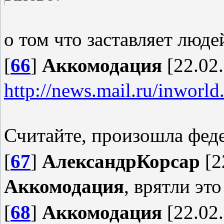
о том что заставляет люд
[
66
]
Аккомодация
[22.02.
http://news.mail.ru/inworld
Считайте, произошла фед
[
67
]
АлександрКорсар
[2
Аккомодация
, врятли эт
[
68
]
Аккомодация
[22.02.