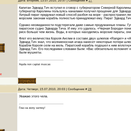
Дата: Вторник, 13.07.2010, 20:57 | Сообщение #
27
Капитан Эдвард Тич вступил в сговор с губернатором Северной Каролины
губернатор Каролины пользуясь каналами получил прощение для Эдварда
Хитрый пират придумал новый способ разбоя на море - распространил лег
морским законам корабль полностью принадлежал ему. Пират Эдвард Тич 
Однако неожиданности подстерегали даже самые продуманные планы. Гу
пиратское судно Эдварда Тича. И ему это удалось. «Черная Борода» поним
риск больше чем жизнь. Воды, в которых находились морские пираты, они
Флот его величества Короля Англии в составе двух шлюпов «Ranger» и «A
Эдвард Тич знал, что молниеносная атака нанесет некоторые потери шлю
Корабли Короля сели на мель. Пиратский корабль подошел к ним вплотну
Эдвард Тич. Его последними словами были: «Вас обязательно вспомнят на
были мушкеты.
Aquila non captat muscas
е
Дата: Четверг, 15.07.2010, 20:03 | Сообщение #
28
Уважаю этого чела.
Глаз на жопу натяну!