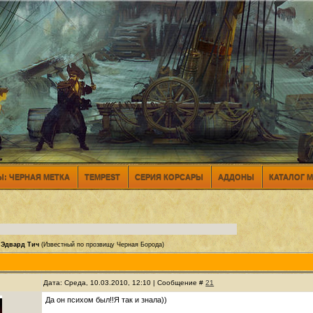
: ЧЕРНАЯ МЕТКА
TEMPEST
СЕРИЯ КОРСАРЫ
АДДОНЫ
КАТАЛОГ 
Эдвард Тич
(Известный по прозвищу Черная Борода)
Дата: Среда, 10.03.2010, 12:10 | Сообщение #
21
Да он психом был!!Я так и знала))