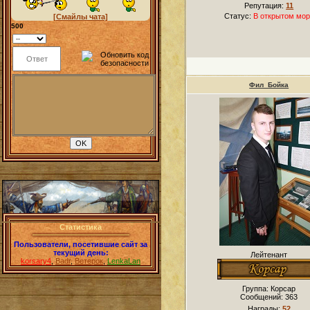
Репутация:
11
Статус:
В открытом мор
[Смайлы чата]
500
Фил_Бойка
Статистика
Пользователи, посетившие сайт за
текущий день:
Лейтенант
korsary4
,
Badr
,
Ветерок
,
LenkaLan
Группа: Корсар
Сообщений:
363
Награды:
52