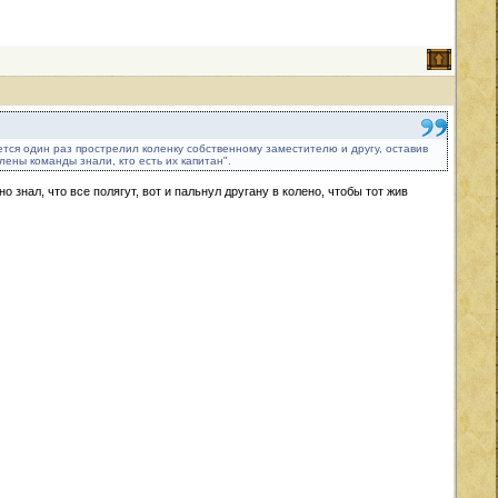
ся один раз прострелил коленку собственному заместителю и другу, оставив
лены команды знали, кто есть их капитан".
о знал, что все полягут, вот и пальнул другану в колено, чтобы тот жив