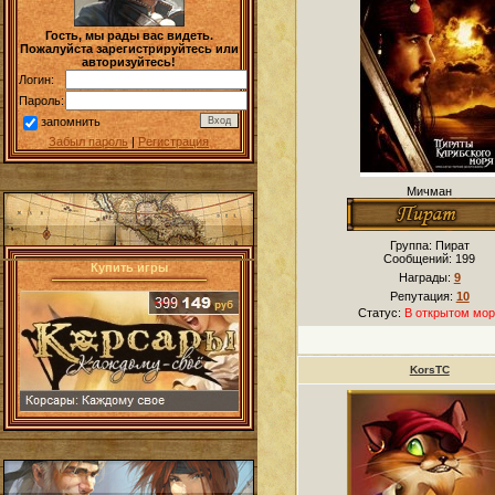
Гость, мы рады вас видеть.
Пожалуйста зарегистрируйтесь или
авторизуйтесь!
Логин:
Пароль:
запомнить
Забыл пароль
|
Регистрация
Мичман
Группа: Пират
Сообщений:
199
Купить игры
Награды:
9
Репутация:
10
Статус:
В открытом мор
KorsTC