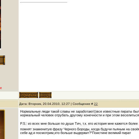
е
Дата: Вторник, 20.04.2010, 12:27 | Сообщение #
22
Нормальные люди такой славы не заработают))все известные пираты были
нормальный человек отрубать другому конечности и при этом веселитьс
P.S.: из всех мне больше по душе Тич, т.к. его история мне кажется боле
помнят знаменитую фразу Черного Бороды, когда будучи пьяным на своём
себе ад и посмотрим,кто больше выдержит?"Поистине великий пират