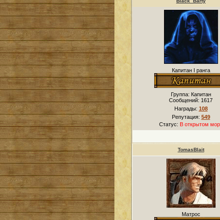
Black_Barty
Капитан I ранга
Группа: Капитан
Сообщений:
1617
Награды:
108
Репутация:
549
Статус:
В открытом мор
TomasBlait
Матрос