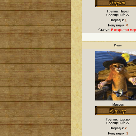
Группа: Пират
Сообщений:
27
Награды:
1
Репутация:
0
Статус:
В открытом мор
Пуля
Матрос
Группа: Корсар
Сообщений:
27
Награды:
2
Репутация:
1