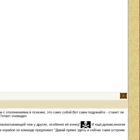
 с отклонениями в психике, это само собой.Вот сами подумайте - станет ли
я?ответ очевиден
е захватывающей чем у других, особенно её конец!
И ещё,думаю,многие
 корабле он команде предложил: "Давай прямо здесь и сейчас сами устроим