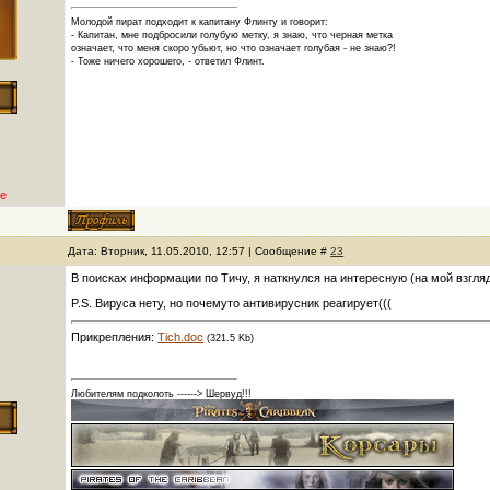
Молодой пират подходит к капитану Флинту и говорит:
- Капитан, мне подбросили голубую метку, я знаю, что черная метка
означает, что меня скоро убьют, но что означает голубая - не знаю?!
- Тоже ничего хорошего, - ответил Флинт.
е
Дата: Вторник, 11.05.2010, 12:57 | Сообщение #
23
В поисках информации по Тичу, я наткнулся на интересную (на мой взгляд
P.S. Вируса нету, но почемуто антивирусник реагирует(((
Прикрепления:
Tich.doc
(321.5 Kb)
Любителям подколоть ------> Шервуд!!!