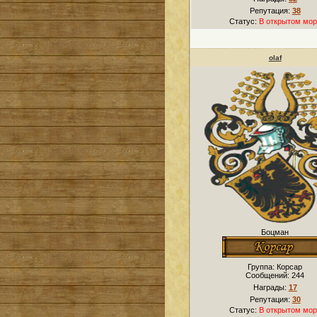
Репутация:
38
Статус:
В открытом мор
olaf
Боцман
Группа: Корсар
Сообщений:
244
Награды:
17
Репутация:
30
Статус:
В открытом мор