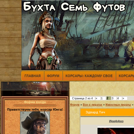
ГЛАВНАЯ
ФОРУМ
КОРСАРЫ: КАЖДОМУ СВОЕ
КОРСАРЫ
2
Страница
2
из
4
«
1
3
4
»
Форма входа
Форум
»
Все о пиратах
»
Известные пираты
»
Приветствуем тебя, корсар Юнга!
Эдвард Тич
Ириффко