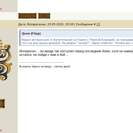
е
Дата: Воскресенье, 23.05.2010, 23:18 | Сообщение #
25
Quote
(
Filipp
)
Нарыл интересную и поучительную историю с Черной Бородой, он оказывает
того на всю жизнь калекой. На вопрос "зачем?", пират ответил: "Чтобы все ч
Интересно.....он вроде так поступил перед последним боем, хотя он наверн
остался, не пойдя с ним в бой....
Вспороть брюхо испанцу - святое дело!
е