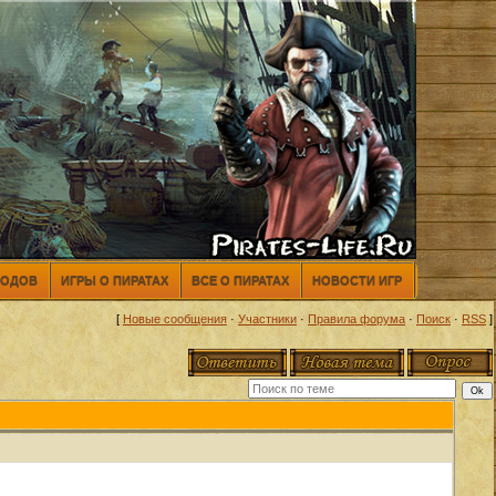
МОДОВ
ИГРЫ О ПИРАТАХ
ВСЕ О ПИРАТАХ
НОВОСТИ ИГР
[
Новые сообщения
·
Участники
·
Правила форума
·
Поиск
·
RSS
]