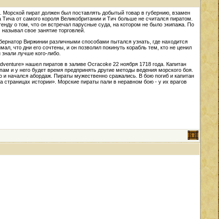
. Морской пират должен был поставлять добытый товар в губернию, взамен
 Тича от самого короля Великобритании и Тич больше не считался пиратом.
енду о том, что он встречал парусные суда, на котором не было экипажа. По
называл свое занятие торговлей.
бернатор Виржинии различными способами пытался узнать, где находится
ал, что дни его сочтены, и он позволил покинуть корабль тем, кто не ценил
 знали лучше кого-либо.
dventure» нашел пиратов в заливе Ocracoke 22 ноября 1718 года. Капитан
пам и у него будет время предпринять другие методы ведения морского боя.
ю и начался абордаж. Пираты мужественно сражались. В бою погиб и капитан
 страницах истории». Морские пираты пали в неравном бою - у их врагов