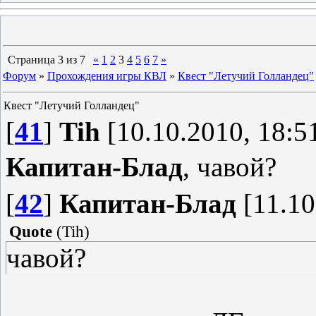
Страница
3
из
7
«
1
2
3
4
5
6
7
»
Форум
»
Прохождения игры КВЛ
»
Квест "Летучий Голландец"
Квест "Летучий Голландец"
[
41
]
Tih
[10.10.2010, 18:5
Капитан-Блад
, чавой?
[
42
]
Капитан-Блад
[11.10
Quote
(
Tih
)
чавой?