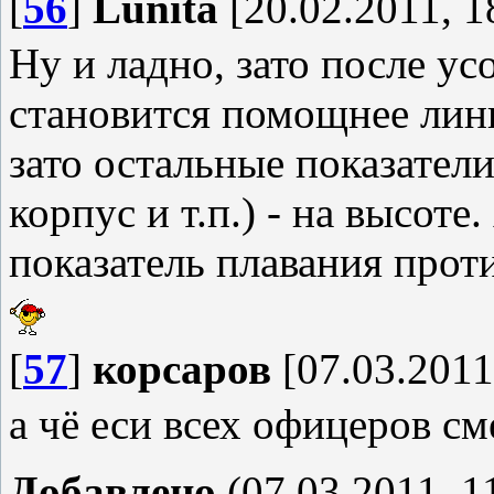
[
56
]
Lunita
[20.02.2011, 1
Ну и ладно, зато после у
становится помощнее лин
зато остальные показатели
корпус и т.п.) - на высот
показатель плавания проти
[
57
]
корсаров
[07.03.2011
а чё еси всех офицеров с
Добавлено
(07.03.2011, 1