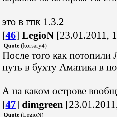
это в гпк 1.3.2
[
46
]
LegioN
[23.01.2011, 1
Quote
(
korsary4
)
После того как потопили 
путь в бухту Аматика в п
А на каком острове вообщ
[
47
]
dimgreen
[23.01.2011,
Quote
(
LegioN
)