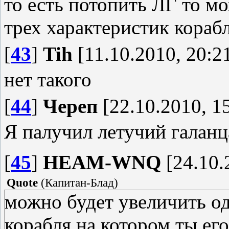
то есть потопить ЛГ то м
трех характеристик кораб
[
43
]
Tih
[11.10.2010, 20:2
нет такого
[
44
]
Череп
[22.10.2010, 1
Я палучил летучий галан
[
45
]
HEAM-WNQ
[24.10.
Quote
(
Капитан-Блад
)
можно будет увеличить од
корабля на котором ты ег