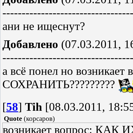
---------------------------------
ани не ищеснут?
Добавлено
(07.03.2011, 1
---------------------------------
а всё понел но возникает
СОХРАНИТЬ?????????
[
58
]
Tih
[08.03.2011, 18:5
Quote
(
корсаров
)
возникает вопрос: КАК 