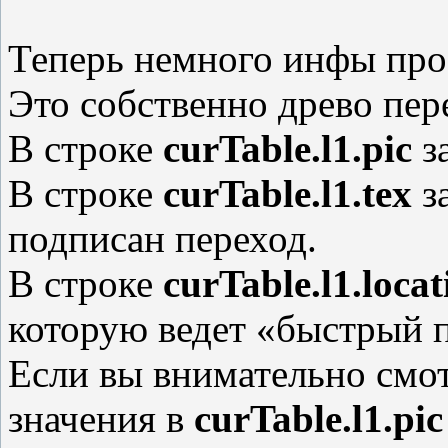
Теперь немного инфы про
Это собственно древо пер
В строке
curTable.l1.pic
за
В строке
curTable.l1.tex
за
подписан переход.
В строке
curTable.l1.locat
которую ведет «быстрый 
Если вы внимательно смот
значения в
curTable.l1.pic