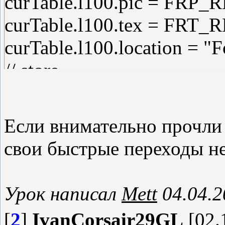
curTable.l100.pic = FRP
curTable.l100.tex = FRT
curTable.l100.location = "
// store
curTable.l1.pic = FRP_ST
curTable.l1.tex = FRT_ST
Если внимательно прочли и
curTable.l1.location = "For
свои быстрые переходы не
Урок написал
Mett
04.04.2
[
2
]
IvanCorsair29GL
[02.