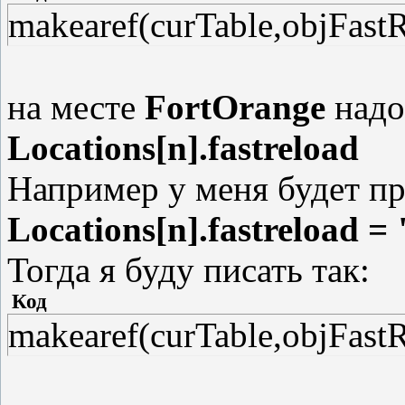
makearef(curTable,objFastR
на месте
FortOrange
надо 
Locations[n].fastreload
Например у меня будет п
Locations[n].fastreload =
Тогда я буду писать так:
Код
makearef(curTable,objFastR