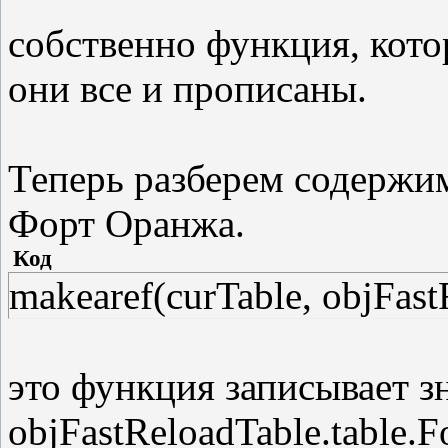
собственно функция, котор
они все и прописаны.
Теперь разберем содержи
Форт Оранжа.
Код
makearef(curTable, objFast
это функция записывает з
objFastReloadTable.table.