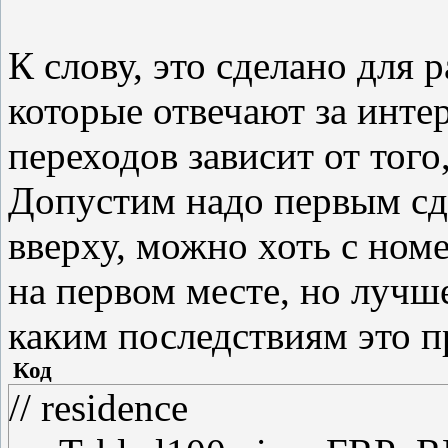
curTable.l2.tex = FRT_TA
К слову, это сделано для 
curTable.l2.location = "For
которые отвечают за инте
// residence
переходов зависит от тог
curTable.l3.pic = FRP_R
Допустим надо первым сд
curTable.l3.tex = FRT_R
вверху, можно хоть с но
curTable.l3.location = "Fo
на первом месте, но лучше
каким последствиям это п
Код
// residence