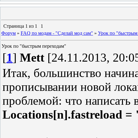
Страница
1
из
1
1
Форум
»
FAQ по модам - "Сделай мод сам"
»
Урок по "быстрым
Урок по "быстрым переходам"
[
1
]
Mett
[24.11.2013, 20:0
Итак, большинство начи
прописывании новой локац
проблемой: что написать в
Locations[n].fastreload =