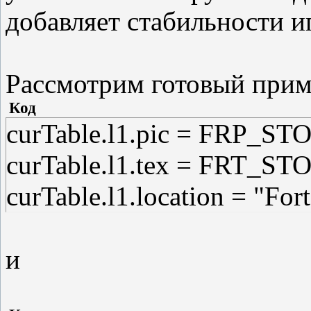
добавляет стабильности и
Рассмотрим готовый прим
Код
curTable.l1.pic = FRP_ST
curTable.l1.tex = FRT_ST
curTable.l1.location = "For
и