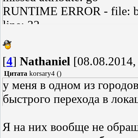
RUNTIME ERROR - file: batt
line: 32
no rAP data
RUNTIME ERROR - file: batt
[
4
]
Nathaniel
[08.08.2014,
line: 40
Цитата
korsary4
(
)
missed attribute: emerge
у меня в одном из городо
RUNTIME ERROR - file: batt
быстрого перехода в лока
line: 40
no rAP data
Я на них вообще не обращ
RUNTIME ERROR - file: batt