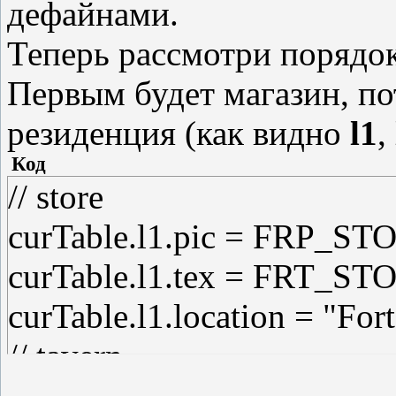
дефайнами.
Теперь рассмотри порядо
Первым будет магазин, по
резиденция (как видно
l1
,
Код
// store
curTable.l1.pic = FRP_ST
curTable.l1.tex = FRT_ST
curTable.l1.location = "For
// tavern
curTable.l2.pic = FRP_TA