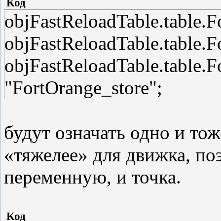
Код
objFastReloadTable.table.
objFastReloadTable.table.
objFastReloadTable.table.F
"FortOrange_store";
будут означать одно и тож
«тяжелее» для движка, по
переменную, и точка.
Код