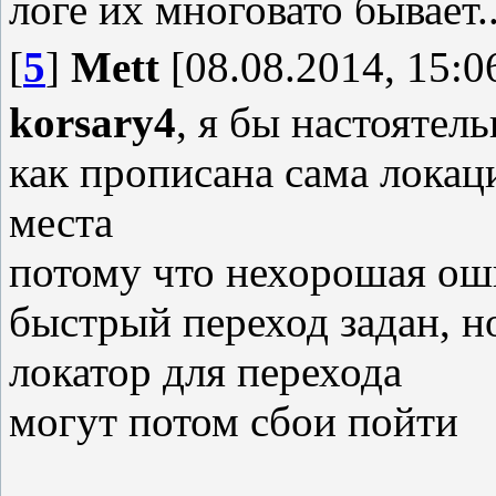
логе их многовато бывает.
line: 41
[
5
]
Mett
[08.08.2014, 15:0
missed attribute: name
korsary4
, я бы настоятел
RUNTIME ERROR - file: batt
как прописана сама локац
line: 41
места
no rAP data
потому что нехорошая ош
быстрый переход задан, н
локатор для перехода
могут потом сбои пойти