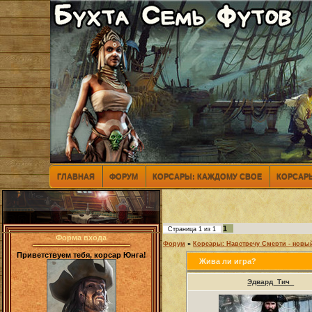
ГЛАВНАЯ
ФОРУМ
КОРСАРЫ: КАЖДОМУ СВОЕ
КОРСАРЫ
1
Страница
1
из
1
Форма входа
Форум
»
Корсары: Навстречу Смерти - новы
Приветствуем тебя, корсар Юнга!
Жива ли игра?
Эдвард_Тич_