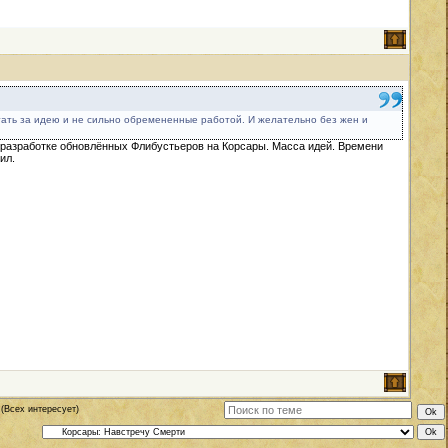
ать за идею и не сильно обремененные работой. И желательно без жен и
о разработке обновлённых Флибустьеров на Корсары. Масса идей. Времени
ил.
(Всех интересует)