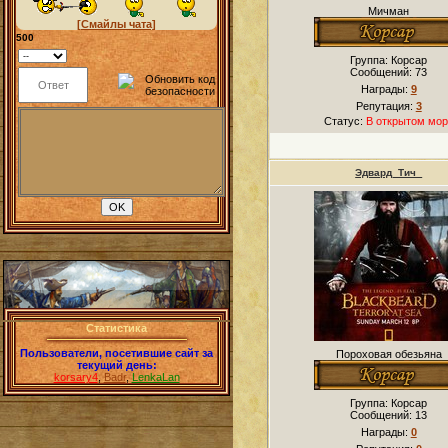
Мичман
[Смайлы чата]
500
Группа: Корсар
Сообщений:
73
Награды:
9
Репутация:
3
Статус:
В открытом мор
Эдвард_Тич_
Статистика
Пользователи, посетившие сайт за
Пороховая обезьяна
текущий день:
korsary4
,
Badr
,
LenkaLan
Группа: Корсар
Сообщений:
13
Награды:
0