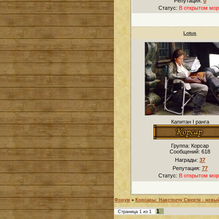
Репутация:
0
Статус:
В открытом мор
Lotus
Капитан I ранга
Группа: Корсар
Сообщений:
618
Награды:
37
Репутация:
77
Статус:
В открытом мор
Форум
»
Корсары: Навстречу Смерти - новы
1
Страница
1
из
1