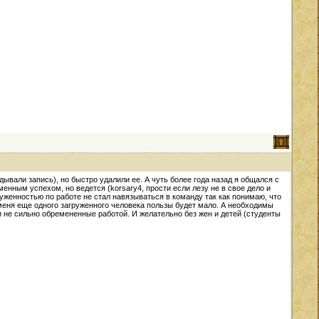
дывали запись), но быстро удалили ее. А чуть более года назад я общался с
менным успехом, но ведется (korsary4, прости если лезу не в свое дело и
руженностью по работе не стал навязываться в команду так как понимаю, что
т меня еще одного загруженного человека пользы будет мало. А необходимы
и не сильно обремененные работой. И желательно без жен и детей (студенты