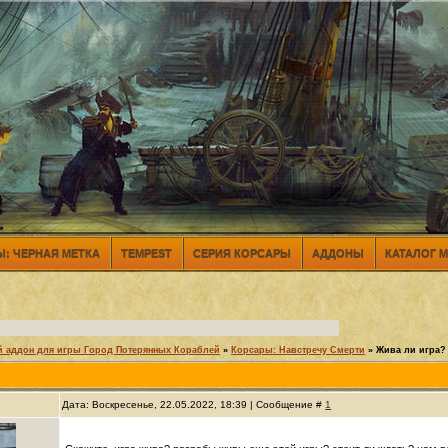
: ЧЕРНАЯ МЕТКА
TEMPEST
СЕРИЯ КОРСАРЫ
АДДОНЫ
КАТАЛОГ 
й аддон для игры Город Потерянных Кораблей
»
Корсары: Навстречу Смерти
»
Жива ли игра?
Дата: Воскресенье, 22.05.2022, 18:39 | Сообщение #
1