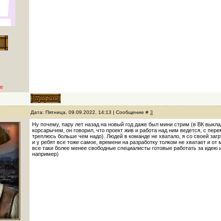
е
Дата: Пятница, 09.09.2022, 14:13 | Сообщение #
3
Ну почему, пару лет назад на новый год даже был мини стрим (в ВК выкла
корсарычем, он говорил, что проект жив и работа над ним ведется, с пере
треплюсь больше чем надо). Людей в команде не хватало, я со своей заг
и у ребят все тоже самое, времени на разработку толком не хватает и о
все таки более менее свободные специалисты готовые работать за идею 
например)