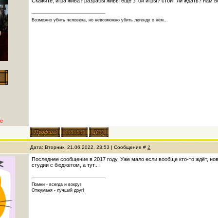
Скажите, игра жива? разрабы живы еще этой игры? стоит ли ждать? нам 
Возможно убить человека, но невозможно убить легенду о нём...
е
Дата: Вторник, 21.06.2022, 23:53 | Сообщение #
2
Последнее сообщение в 2017 году. Уже мало если вообще кто-то ждёт, нов
студии с бюджетом, а тут...
Помни - всегда и вокруг
Отжуманя - лучший друг!