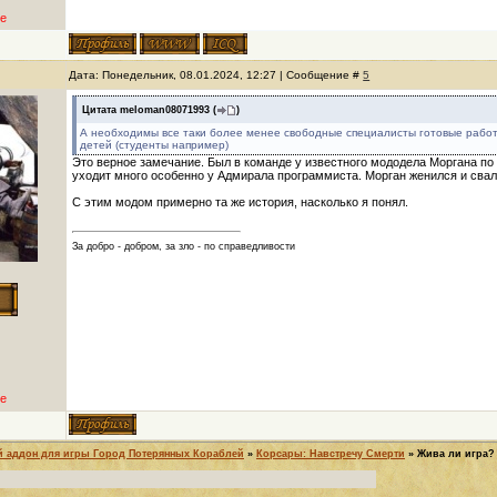
е
Дата: Понедельник, 08.01.2024, 12:27 | Сообщение #
5
Цитата
meloman08071993
(
)
А необходимы все таки более менее свободные специалисты готовые работ
детей (студенты например)
Это верное замечание. Был в команде у известного мододела Моргана п
уходит много особенно у Адмирала программиста. Морган женился и свал
С этим модом примерно та же история, насколько я понял.
За добро - добром, за зло - по справедливости
е
й аддон для игры Город Потерянных Кораблей
»
Корсары: Навстречу Смерти
»
Жива ли игра?