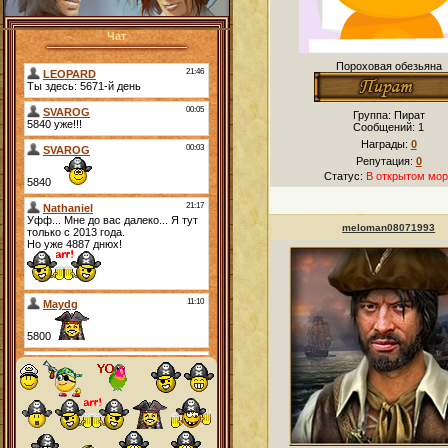
Чат
Пороховая обезьяна
Группа: Пират
Сообщений:
1
Награды:
0
Репутация:
0
Статус:
В открытом мор
meloman08071993