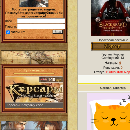
Гость, мы рады вас видеть.
Пожалуйста зарегистрируйтесь или
авторизуйтесь!
Логин:
Пароль:
запомнить
Забыл пароль
|
Регистрация
Пороховая обезьяна
Группа: Корсар
Сообщений:
13
Награды:
0
Репутация:
0
Купить игры
Статус:
В открытом мор
German_Elbarzen