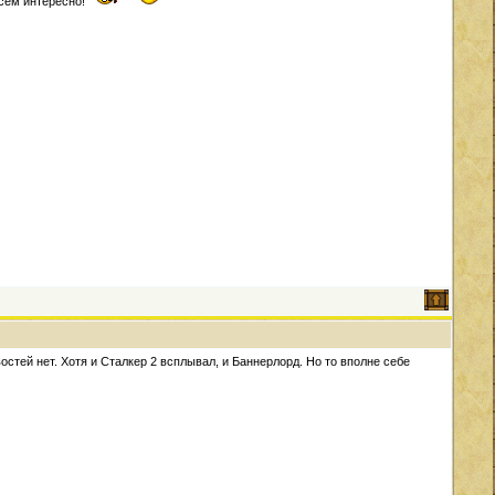
всем интересно!
остей нет. Хотя и Сталкер 2 всплывал, и Баннерлорд. Но то вполне себе