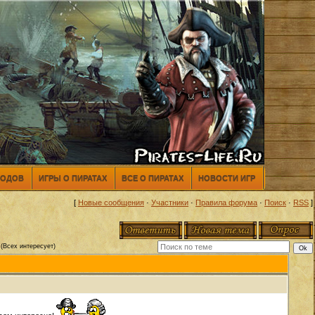
МОДОВ
ИГРЫ О ПИРАТАХ
ВСЕ О ПИРАТАХ
НОВОСТИ ИГР
[
Новые сообщения
·
Участники
·
Правила форума
·
Поиск
·
RSS
]
(Всех интересует)