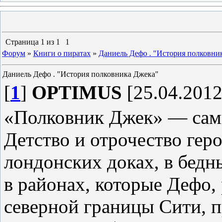
Страница
1
из
1
1
Форум
»
Книги о пиратах
»
Даниель Дефо . "История полковни
Даниель Дефо . "История полковника Джека"
[
1
]
OPTIMUS
[25.04.2012
«Полковник Джек» — сам
Детство и отрочество геро
лондонских доках, в бедны
в районах, которые Дефо,
северной границы Сити, п