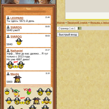
Чат
Форум
»
Пиратский сундук
»
Фильмы о пира
1
Страница
1
из
1