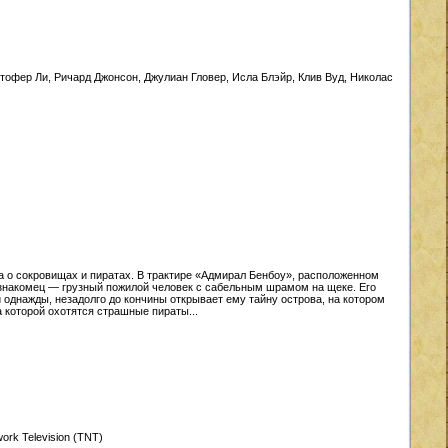
стофер Ли, Ричард Джонсон, Джулиан Гловер, Исла Блэйр, Клив Вуд, Николас
 о сокровищах и пиратах. В трактире «Адмирал Бенбоу», расположенном
езнакомец — грузный пожилой человек с сабельным шрамом на щеке. Его
 однажды, незадолго до кончины открывает ему тайну острова, на котором
а которой охотятся страшные пираты...
work Television (TNT)