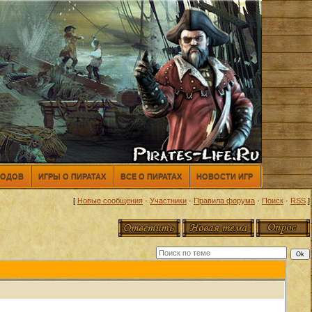
МОДОВ
ИГРЫ О ПИРАТАХ
ВСЕ О ПИРАТАХ
НОВОСТИ ИГР
[
Новые сообщения
·
Участники
·
Правила форума
·
Поиск
·
RSS
]