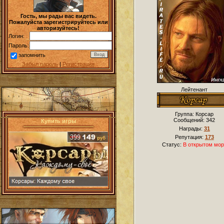
Гость, мы рады вас видеть.
Пожалуйста зарегистрируйтесь или
авторизуйтесь!
Логин:
Пароль:
запомнить
Забыл пароль
|
Регистрация
Лейтенант
Группа: Корсар
Сообщений:
342
Купить игры
Награды:
31
Репутация:
173
Статус:
В открытом мор