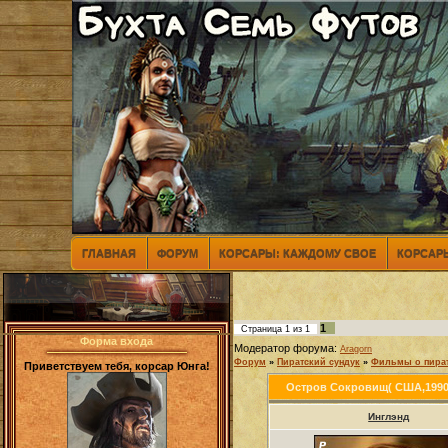
ГЛАВНАЯ
ФОРУМ
КОРСАРЫ: КАЖДОМУ СВОЕ
КОРСАРЫ
1
Страница
1
из
1
Форма входа
Модератор форума:
Aragorn
Форум
»
Пиратский сундук
»
Фильмы о пира
Приветствуем тебя, корсар Юнга!
Остров Сокровищ( США,1990
Инглэнд