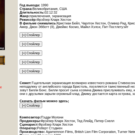
Год выхода:
1990
Страна:
Великобритания, США
Длительность:
02:12:32
Жанр:
приключения, экранизация
Режиссёр:
Фрэйзер Кларк Хестон
В фильме снимались:
Кристиан Бейл, Чарлтон Хестон, Оливер Рид, Кри
Амер, Джон Эбботт (II), Джеймс Космо, Майкл Хэлси, Пит Постлетуэйт
Сюжет:
Тщательная экранизация всемирно известного романа Стивенсона
неподалеку от английского города Бристоль, поселяется таинственный н
е
зовут Билли Бонс. Билли просит сына хозяина Джима прислуживать ему, и
они с друзьями зарыли огромный клад. Джиму достается карта острова, з
Скачать фильм можно здесь;
Композитор:
Пэдди Молони
Продюсеры:
Фрэйзер Кларк Хестон, Тед Ллойд, Питер Снелл
Сценарист:
Фрэйзер Кларк Хестон
Оператор:
Роберт Стэдмен
Производство:
Agamemnon Films, British Lion Film Corporation, Turner Net