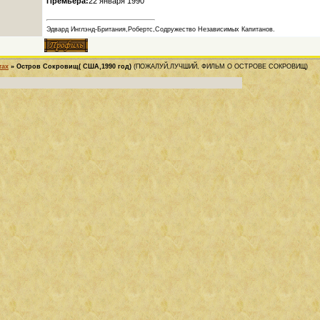
Премьера:
22 января 1990
Эдвард Инглэнд-Британия,Робертс,Содружество Независимых Капитанов.
тах
»
Остров Сокровищ( США,1990 год)
(ПОЖАЛУЙ,ЛУЧШИЙ, ФИЛЬМ О ОСТРОВЕ СОКРОВИЩ)