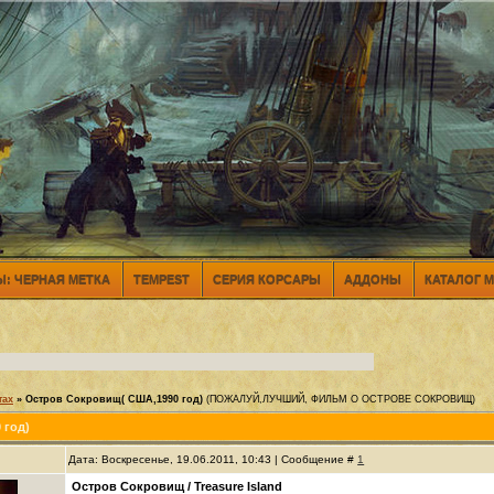
: ЧЕРНАЯ МЕТКА
TEMPEST
СЕРИЯ КОРСАРЫ
АДДОНЫ
КАТАЛОГ 
тах
»
Остров Сокровищ( США,1990 год)
(ПОЖАЛУЙ,ЛУЧШИЙ, ФИЛЬМ О ОСТРОВЕ СОКРОВИЩ)
 год)
Дата: Воскресенье, 19.06.2011, 10:43 | Сообщение #
1
Остров Сокровищ / Treasure Island