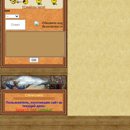
[Смайлы чата]
500
Статистика
Пользователи, посетившие сайт за
текущий день:
korsary4
,
Badr
,
LenkaLan