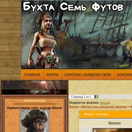
ГЛАВНАЯ
ФОРУМ
КОРСАРЫ: КАЖДОМУ СВОЕ
КОРСАРЫ
1
Страница
1
из
1
Форма входа
Модератор форума:
Инглэнд
Форум
»
Другие игры пиратской тематики
»
Приветствуем тебя, корсар Юнга!
Видео из игры.
Инглэнд