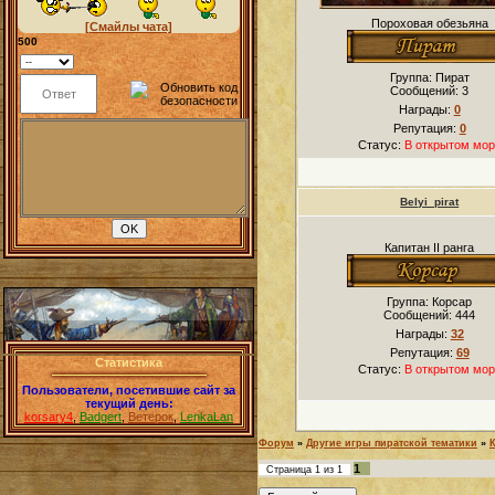
Пороховая обезьяна
[Смайлы чата]
500
Группа: Пират
Сообщений:
3
Награды:
0
Репутация:
0
Статус:
В открытом мор
Belyi_pirat
Капитан II ранга
Группа: Корсар
Сообщений:
444
Награды:
32
Репутация:
69
Статистика
Статус:
В открытом мор
Пользователи, посетившие сайт за
текущий день:
korsary4
,
Badgert
,
Ветерок
,
LenkaLan
Форум
»
Другие игры пиратской тематики
»
1
Страница
1
из
1