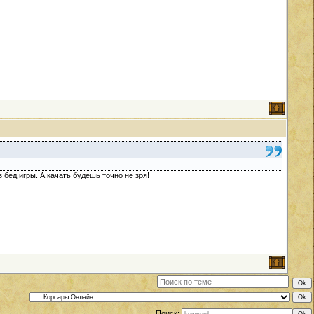
 бед игры. А качать будешь точно не зря!
Поиск: