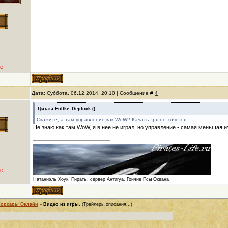
е
Дата: Суббота, 06.12.2014, 20:10 | Сообщение #
4
Цитата
Follke_Depluck
(
)
Скажите, а там управление как WoW? Качать зря не хочется
Не знаю как там WoW, я в нее не играл, но управление - самая меньшая из
е
Натаниэль Хоук, Пираты, сервер Антигуа, Гончие Псы Океана
Корсары Онлайн
»
Видео из игры.
(Трейлеры,описания...)