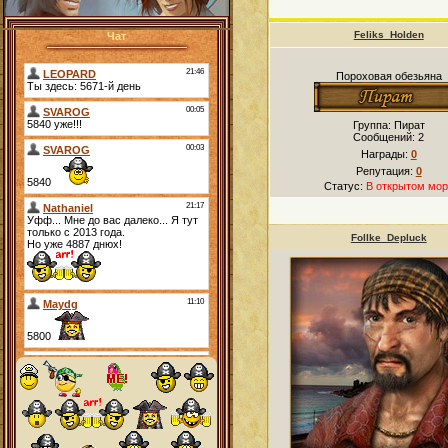
Feliks_Holden
Чат
Пороховая обезьяна
Группа: Пират
Сообщений:
2
Награды:
0
Репутация:
0
Статус:
В открытом мор
Follke_Depluck