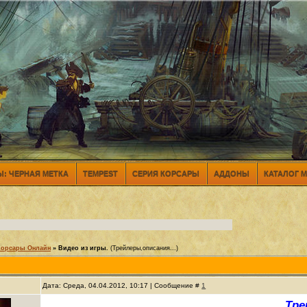
: ЧЕРНАЯ МЕТКА
TEMPEST
СЕРИЯ КОРСАРЫ
АДДОНЫ
КАТАЛОГ 
Корсары Онлайн
»
Видео из игры.
(Трейлеры,описания...)
Дата: Среда, 04.04.2012, 10:17 | Сообщение #
1
Тре