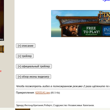
е
Чтоба посмотреть видео в полноэкранном режиме-2 раза щёлкните по 
Прикрепления:
6203141.jpg
(85.5 Kb)
Эдвард Инглэнд-Британия,Робертс,Содружество Независимых Капитанов.