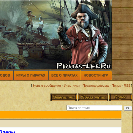
МОДОВ
ИГРЫ О ПИРАТАХ
ВСЕ О ПИРАТАХ
НОВОСТИ ИГР
[
Новые сообщения
·
Участники
·
Правила форума
·
Поиск
·
RSS
]
йлеры