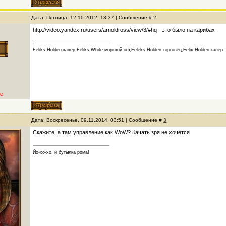
Дата: Пятница, 12.10.2012, 13:37 | Сообщение #
2
http://video.yandex.ru/users/arnoldross/view/3/#hq - это было на карибах
Feliks Holden-капер,Feliks White-морской оф,Feleks Holden-торговец,Felix Holden-капер
е
Дата: Воскресенье, 09.11.2014, 03:51 | Сообщение #
3
Скажите, а там управление как WoW? Качать зря не хочется
Йо-хо-хо, и бутылка рома!