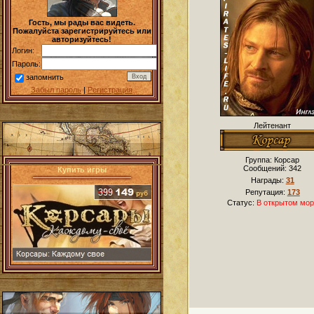
Гость, мы рады вас видеть.
Пожалуйста зарегистрируйтесь или
авторизуйтесь!
Логин:
Пароль:
запомнить
Забыл пароль
|
Регистрация
Лейтенант
Группа: Корсар
Сообщений:
342
Купить игры
Награды:
31
Репутация:
173
Статус:
В открытом мор